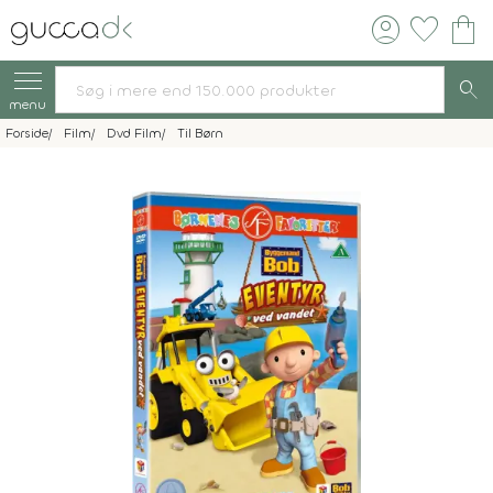
account_circle
favorite
shopping_bag
search
menu
Forside
Film
Dvd Film
Til Børn