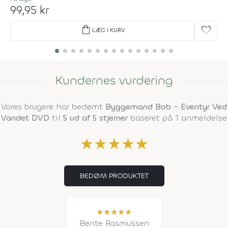
99,95 kr
shopping_bag
favorite
LÆG I KURV
Kundernes vurdering
Vores brugere har bedømt
Byggemand Bob - Eventyr Ved
Vandet DVD
til
5 ud af 5 stjerner
baseret på 1 anmeldelse
★
★
★
★
★
BEDØM PRODUKTET
★
★
★
★
★
Bente Rasmussen