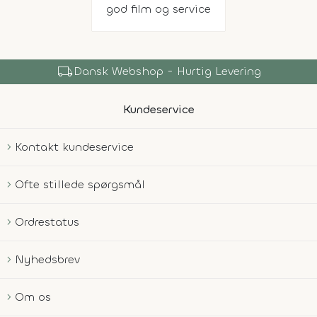
god film og service
local_shipping
Dansk Webshop - Hurtig Levering
Kundeservice
Kontakt kundeservice
Ofte stillede spørgsmål
Ordrestatus
Nyhedsbrev
Om os