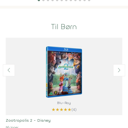
Til Børn
Blu-Ray
★
★
★
★
★
(4)
Zootropolis 2 - Disney
På lager