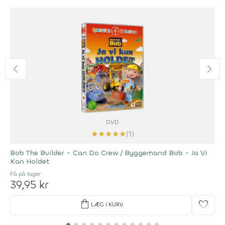
DVD
★
★
★
★
★
(1)
Bob The Builder - Can Do Crew / Byggemand Bob - Ja Vi
Kan Holdet
Få på lager
39,95 kr
shopping_bag
favorite
LÆG I KURV