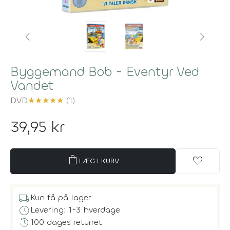
Byggemand Bob - Eventyr Ved
Vandet
DVD
★
★
★
★
★
(1)
39,95 kr
shopping_bag
favorite
LÆG I KURV
local_shipping
Kun få på lager
schedule
Levering: 1-3 hverdage
history
100 dages returret