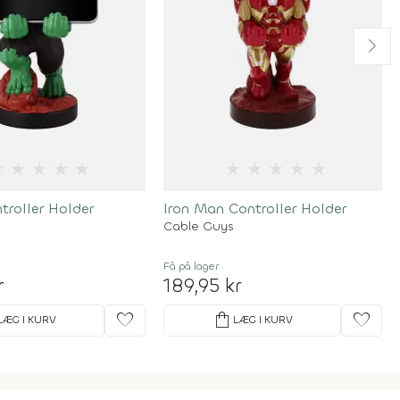
★
★
★
★
★
★
★
★
★
★
troller Holder
Iron Man Controller Holder
Cable Guys
Få på lager
r
189,95 kr
favorite
shopping_bag
favorite
LÆG I KURV
LÆG I KURV