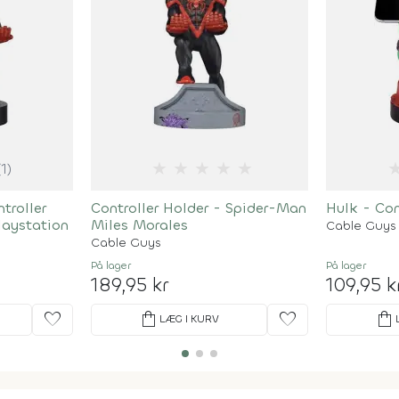
★
★
★
★
★
(1)
troller
Controller Holder - Spider-Man
Hulk - Con
laystation
Miles Morales
Cable Guys
Cable Guys
På lager
På lager
189,95 kr
109,95 k
favorite
shopping_bag
favorite
shopping_bag
LÆG I KURV