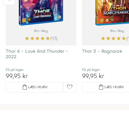
Blu-Ray
Blu-Ray
★
★
★
★
★
★
★
★
★
★
(17)
(
Thor 4 - Love And Thunder -
Thor 3 - Ragnarok
2022
Få på lager
Få på lager
99,95 kr
99,95 kr
shopping_bag
favorite
shopping_bag
LÆG I KURV
LÆG I KURV