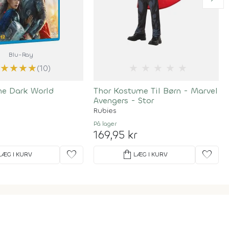
Blu-Ray
★
★
★
★
★
★
★
★
★
★
(10)
he Dark World
Thor Kostume Til Børn - Marvel
Avengers - Stor
Rubies
På lager
169,95 kr
favorite
shopping_bag
favorite
LÆG I KURV
LÆG I KURV