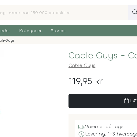
sear
eder
Kategorier
Brands
ble Guys
Cable Guys - Co
Cable Guys
119,95 kr
shopping_bag
LÆ
local_shipping
Varen er på lager
schedule
Levering: 1-3 hverdag