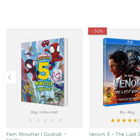
-30%
Bog
, Indbundet
Blu-Ray
★
★
★
★
★
★
★
★
★
★
Fem Minutter I Godnat -
Venom 3 - The Last 