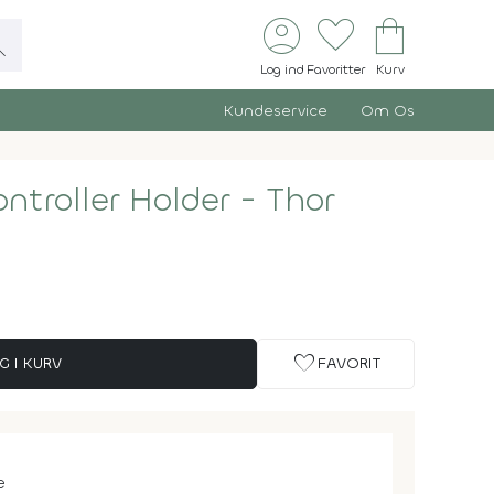
account_circle
favorite
shopping_bag
ch
Log ind
Favoritter
Kurv
Kundeservice
Om Os
ntroller Holder - Thor
favorite
G I KURV
FAVORIT
e