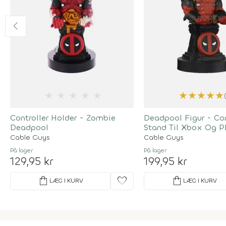
★
★
★
★
★
★
★
★
★
★
Controller Holder - Zombie
Deadpool Figur - Con
Deadpool
Stand Til Xbox Og P
Cable Guys
Cable Guys
På lager
På lager
129,95 kr
199,95 kr
shopping_bag
favorite
shopping_bag
LÆG I KURV
LÆG I KURV