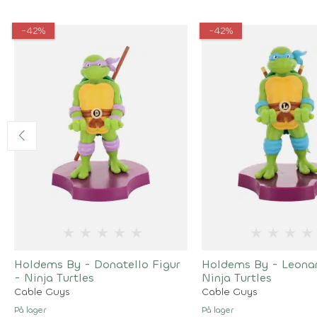
-42%
-42%
★
★
★
★
★
★
★
★
★
Holdems By - Donatello Figur
Holdems By - Leonar
- Ninja Turtles
Ninja Turtles
Cable Guys
Cable Guys
På lager
På lager