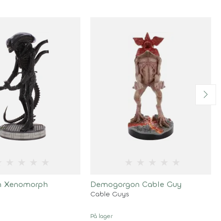
★
★
★
★
★
★
★
★
★
★
en Xenomorph
Demogorgon Cable Guy
Cable Guys
På lager