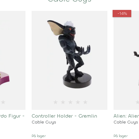
-14%
★
★
★
★
★
★
do Figur -
Controller Holder - Gremlin
Alien: Ali
Cable Guys
Cable Guys
På lager
På lager