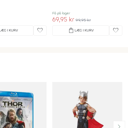
Få på lager
69,95 kr
99,95 kr
favorite
shopping_bag
favorite
LÆG I KURV
LÆG I KURV