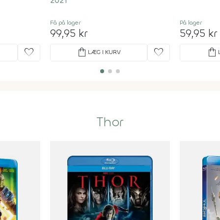
2021
Få på lager
På lager
99,95 kr
59,95 kr
favorite
shopping_bag
favorite
shopping_bag
LÆG I KURV
Thor