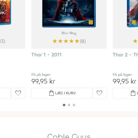
Blu-Ray
★
★
★
★
★
13)
(8)
Thor 1 - 2011
Thor 2 - T
Få på lager
Få på lager
99,95 kr
99,95 kr
favorite
shopping_bag
favorite
shopping_bag
LÆG I KURV
Cable Guys