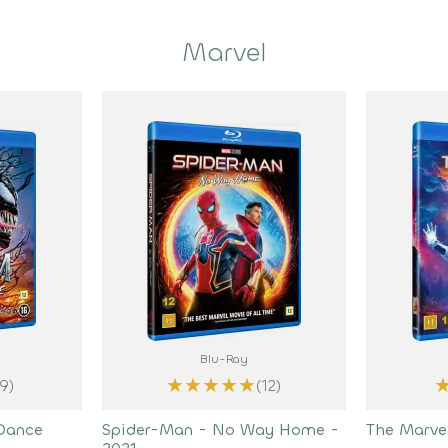
Marvel
Blu-Ray
★
★
★
★
★
(9)
(12)
Dance
Spider-Man - No Way Home -
The Marve