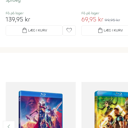
Spidey
Få på lager
Få på lager
139,95 kr
69,95 kr
99,95 kr
shopping_bag
favorite
shopping_bag
LÆG I KURV
LÆG I KURV