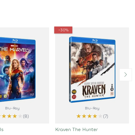
-30%
Blu-Ray
Blu-Ray
★
★
★
★
★
★
★
★
★
★
(8)
(7)
ls
Kraven The Hunter