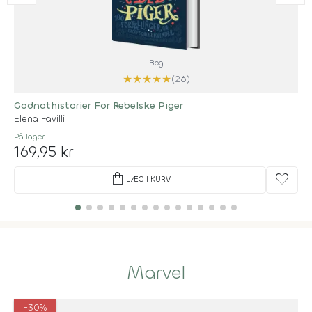
Bog
★
★
★
★
★
(26)
Godnathistorier For Rebelske Piger
Elena Favilli
På lager
169,95 kr
shopping_bag
favorite
LÆG I KURV
Marvel
-30%