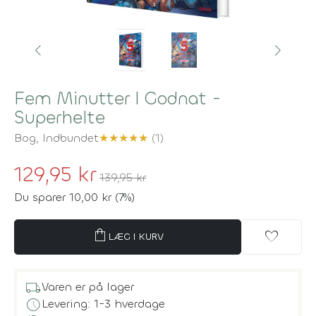
Fem Minutter I Godnat -
Superhelte
Bog,
Indbundet
★
★
★
★
★
(1)
129,95 kr
139,95 kr
Du sparer 10,00 kr (7%)
shopping_bag
favorite
LÆG I KURV
local_shipping
Varen er på lager
schedule
Levering: 1-3 hverdage