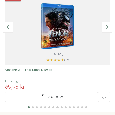
Blu-Ray
★
★
★
★
★
(9)
Venom 3 - The Last Dance
Få på lager
69,95 kr
shopping_bag
favorite
LÆG I KURV