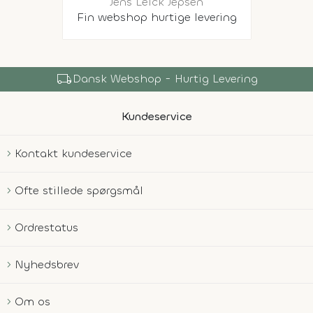
Jens Leick Jepsen
Fin webshop hurtige levering
local_shipping
Dansk Webshop - Hurtig Levering
Kundeservice
Kontakt kundeservice
Ofte stillede spørgsmål
Ordrestatus
Nyhedsbrev
Om os