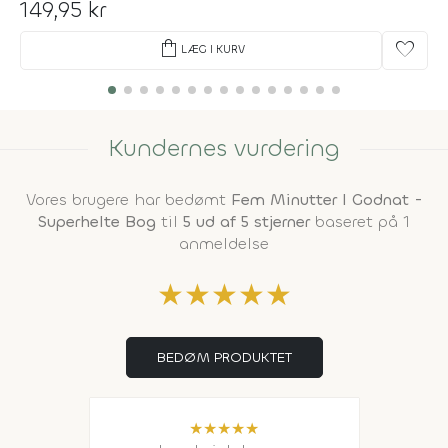
149,95 kr
shopping_bag
favorite
LÆG I KURV
Kundernes vurdering
Vores brugere har bedømt
Fem Minutter I Godnat -
Superhelte Bog
til
5 ud af 5 stjerner
baseret på 1
anmeldelse
★
★
★
★
★
BEDØM PRODUKTET
★
★
★
★
★