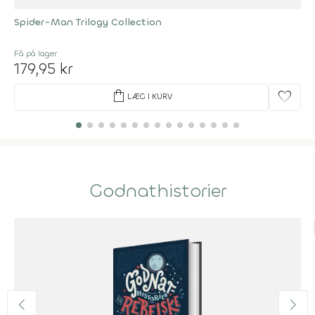
Spider-Man Trilogy Collection
Få på lager
179,95 kr
shopping_bag
favorite
LÆG I KURV
Godnathistorier