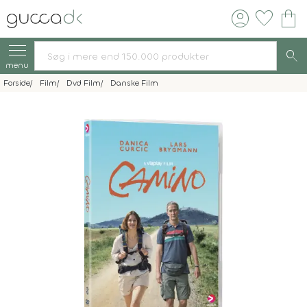
account_circle
favorite
shopping_bag
search
menu
Forside
Film
Dvd Film
Danske Film