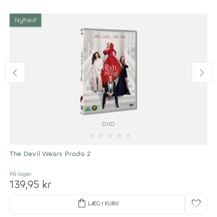
Nyhed
DVD
★
★
★
★
★
The Devil Wears Prada 2
På lager
139,95 kr
shopping_bag
favorite
LÆG I KURV