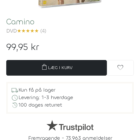
Camino
DVD
★
★
★
★
★
(4)
99,95 kr
shopping_bag
favorite
LÆG I KURV
local_shipping
Kun få på lager
schedule
Levering: 1-3 hverdage
history
100 dages returret
Fremragende - 73.963 anmeldelser