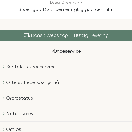
Paw Pedersen
Super god DVD .den er rigtig god den film
local_shipping
Dansk Webshop - Hurtig Levering
Kundeservice
Kontakt kundeservice
Ofte stillede spørgsmål
Ordrestatus
Nyhedsbrev
Om os