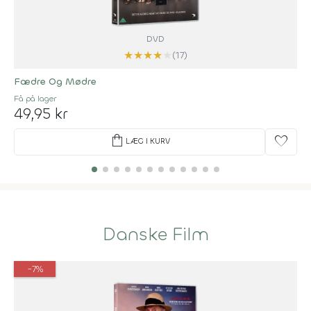
DVD
★
★
★
★
★
(17)
Fædre Og Mødre
Få på lager
49,95 kr
shopping_bag
favorite
LÆG I KURV
Danske Film
-7%