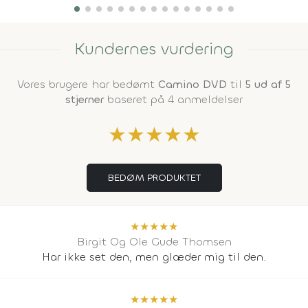
Kundernes vurdering
Vores brugere har bedømt
Camino DVD
til
5 ud af 5
stjerner
baseret på 4 anmeldelser
★
★
★
★
★
BEDØM PRODUKTET
★
★
★
★
★
Birgit Og Ole Gude Thomsen
Har ikke set den, men glæder mig til den.
★
★
★
★
★