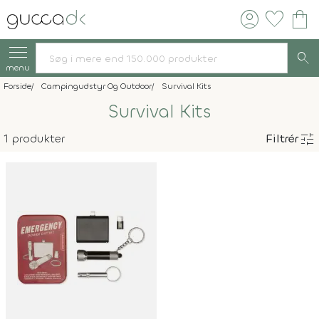
account_circle
favorite
shopping_bag
search
menu
Forside
Campingudstyr Og Outdoor
Survival Kits
Survival Kits
tune
1 produkter
Filtrér