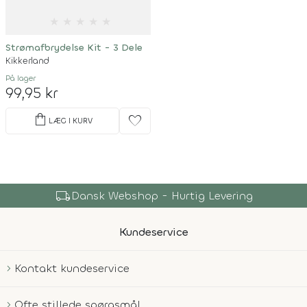
★
★
★
★
★
Strømafbrydelse Kit - 3 Dele
Kikkerland
På lager
99,95 kr
shopping_bag
favorite
LÆG I KURV
local_shipping
Dansk Webshop - Hurtig Levering
Kundeservice
Kontakt kundeservice
Ofte stillede spørgsmål