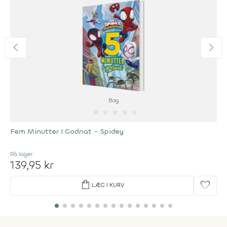
Bog
★
★
★
★
★
Fem Minutter I Godnat - Spidey
På lager
139,95 kr
shopping_bag
favorite
LÆG I KURV