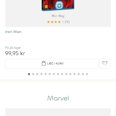
Blu-Ray
★
★
★
★
★
(9)
Iron Man
Få på lager
99,95 kr
shopping_bag
favorite
LÆG I KURV
Marvel