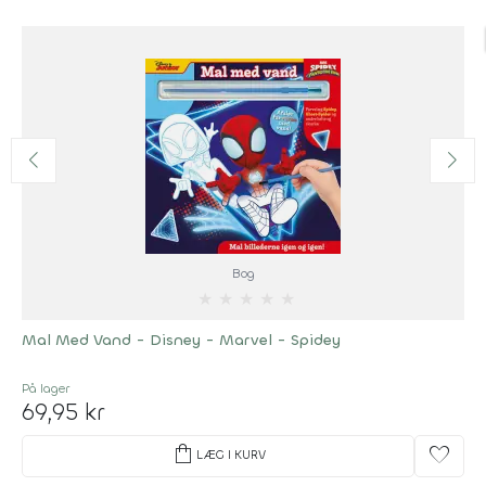
Bog
★
★
★
★
★
Mal Med Vand - Disney - Marvel - Spidey
På lager
69,95 kr
shopping_bag
favorite
LÆG I KURV