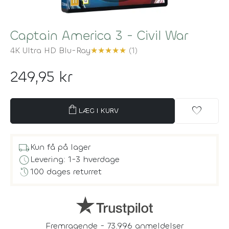
Captain America 3 - Civil War
4K Ultra HD Blu-Ray
★
★
★
★
★
(1)
249,95 kr
shopping_bag
favorite
LÆG I KURV
local_shipping
Kun få på lager
schedule
Levering: 1-3 hverdage
history
100 dages returret
Fremragende - 73.996 anmeldelser