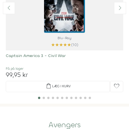
Blu-Ray
★
★
★
★
★
(10)
Captain America 3 - Civil War
Få på lager
99,95 kr
shopping_bag
favorite
LÆG I KURV
Avengers