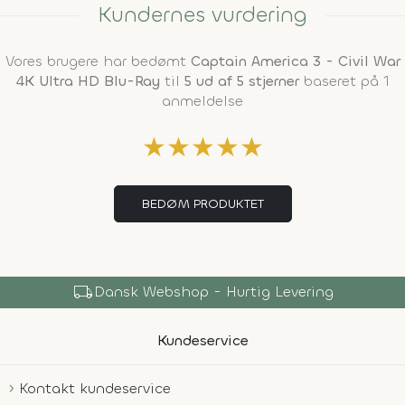
Kundernes vurdering
Vores brugere har bedømt
Captain America 3 - Civil War
4K Ultra HD Blu-Ray
til
5 ud af 5 stjerner
baseret på 1
anmeldelse
★
★
★
★
★
BEDØM PRODUKTET
local_shipping
Dansk Webshop - Hurtig Levering
Kundeservice
Kontakt kundeservice