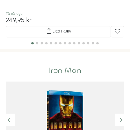
Få på lager
249,95 kr
shopping_bag
favorite
LÆG I KURV
Iron Man