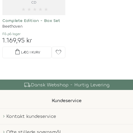
CD
★
★
★
★
★
Complete Edition - Box Set
Beethoven
Få på lager
1.169,95 kr
shopping_bag
favorite
LÆG I KURV
local_shipping
Dansk Webshop - Hurtig Levering
Kundeservice
Kontakt kundeservice
Ofte stillede spørgsmål