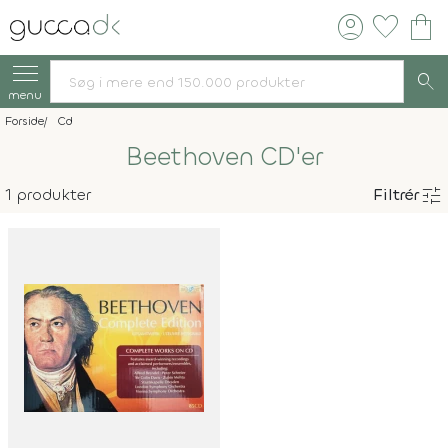
account_circle
favorite
shopping_bag
search
menu
Forside
Cd
Beethoven CD'er
tune
1 produkter
Filtrér