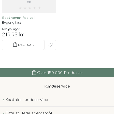
CD
★
★
★
★
★
Beethoven Recital
Evgeny Kissin
Ikke på lager
219,95 kr
shopping_bag
favorite
LÆG I KURV
shopping_bag
Over 150.000 Produkter
Kundeservice
Kontakt kundeservice
Ofte stillede spørgsmål