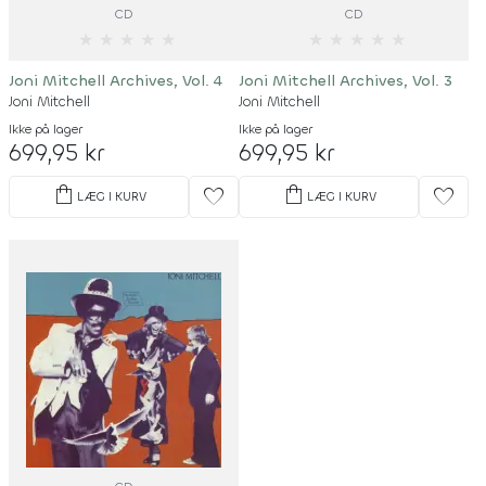
CD
CD
★
★
★
★
★
★
★
★
★
★
Joni Mitchell Archives, Vol. 4
Joni Mitchell Archives, Vol. 3
Joni Mitchell
Joni Mitchell
Ikke på lager
Ikke på lager
699,95 kr
699,95 kr
shopping_bag
shopping_bag
favorite
favorite
LÆG I KURV
LÆG I KURV