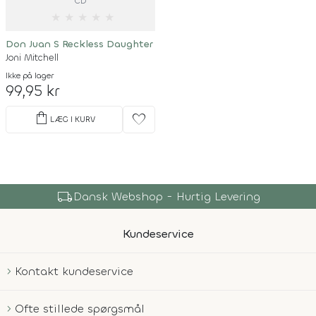
CD
★
★
★
★
★
Don Juan S Reckless Daughter
Joni Mitchell
Ikke på lager
99,95 kr
shopping_bag
favorite
LÆG I KURV
local_shipping
Dansk Webshop - Hurtig Levering
Kundeservice
Kontakt kundeservice
Ofte stillede spørgsmål