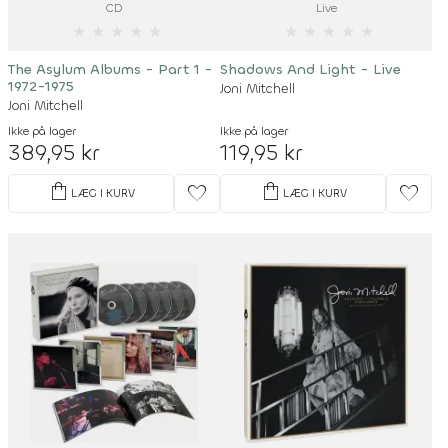
CD
Live
★
★
★
★
★
★
★
★
★
★
The Asylum Albums - Part 1 -
Shadows And Light - Live
1972-1975
Joni Mitchell
Joni Mitchell
Ikke på lager
Ikke på lager
389,95 kr
119,95 kr
shopping_bag
shopping_bag
favorite
favorite
LÆG I KURV
LÆG I KURV