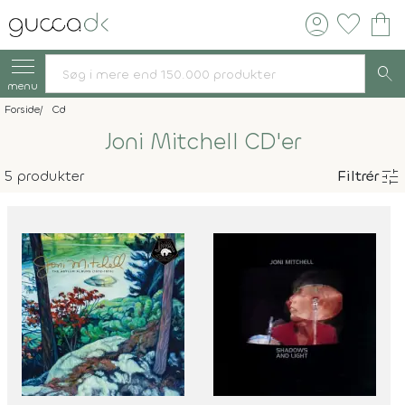
account_circle
favorite
shopping_bag
search
menu
Forside
Cd
Joni Mitchell CD'er
tune
5 produkter
Filtrér