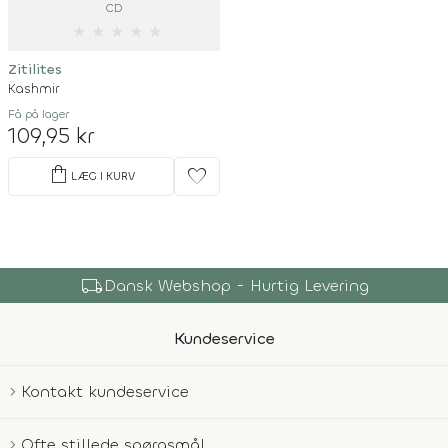
CD
★
★
★
★
★
Zitilites
Kashmir
Få på lager
109,95 kr
shopping_bag
favorite
LÆG I KURV
local_shipping
Dansk Webshop - Hurtig Levering
Kundeservice
Kontakt kundeservice
Ofte stillede spørgsmål