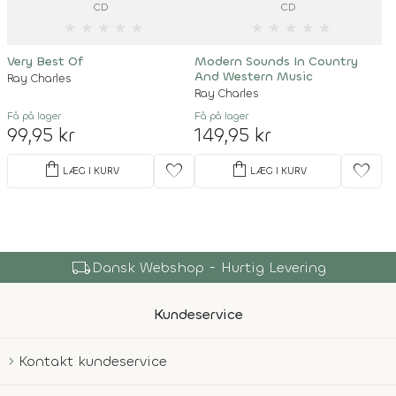
CD
CD
★
★
★
★
★
★
★
★
★
★
Very Best Of
Modern Sounds In Country
And Western Music
Ray Charles
Ray Charles
Få på lager
Få på lager
99,95 kr
149,95 kr
shopping_bag
shopping_bag
favorite
favorite
LÆG I KURV
LÆG I KURV
local_shipping
Dansk Webshop - Hurtig Levering
Kundeservice
Kontakt kundeservice