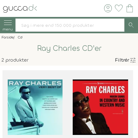
account_circle
favorite
shopping_bag
search
menu
Forside
Cd
Ray Charles CD'er
tune
2 produkter
Filtrér