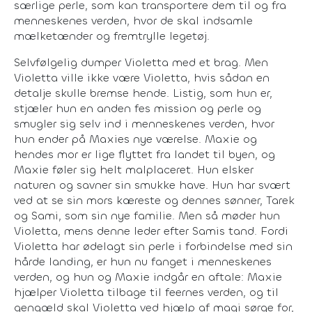
særlige perle, som kan transportere dem til og fra
menneskenes verden, hvor de skal indsamle
mælketænder og fremtrylle legetøj.
Selvfølgelig dumper Violetta med et brag. Men
Violetta ville ikke være Violetta, hvis sådan en
detalje skulle bremse hende. Listig, som hun er,
stjæler hun en anden fes mission og perle og
smugler sig selv ind i menneskenes verden, hvor
hun ender på Maxies nye værelse. Maxie og
hendes mor er lige flyttet fra landet til byen, og
Maxie føler sig helt malplaceret. Hun elsker
naturen og savner sin smukke have. Hun har svært
ved at se sin mors kæreste og dennes sønner, Tarek
og Sami, som sin nye familie. Men så møder hun
Violetta, mens denne leder efter Samis tand. Fordi
Violetta har ødelagt sin perle i forbindelse med sin
hårde landing, er hun nu fanget i menneskenes
verden, og hun og Maxie indgår en aftale: Maxie
hjælper Violetta tilbage til feernes verden, og til
gengæld skal Violetta ved hjælp af magi sørge for,