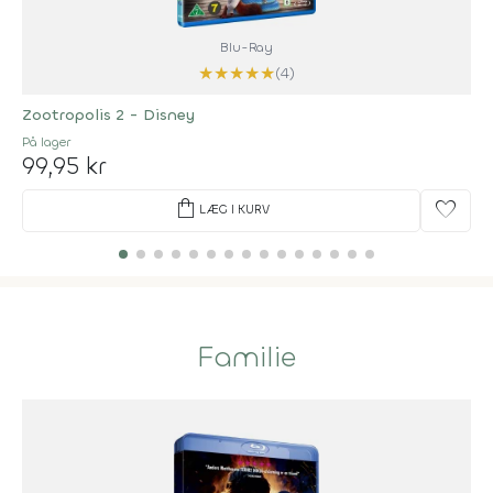
Blu-Ray
★
★
★
★
★
(4)
Zootropolis 2 - Disney
På lager
99,95 kr
shopping_bag
favorite
LÆG I KURV
Familie