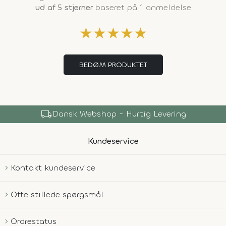
ud af 5 stjerner
baseret på 1 anmeldelse
★
★
★
★
★
BEDØM PRODUKTET
local_shipping
Dansk Webshop - Hurtig Levering
Kundeservice
Kontakt kundeservice
Ofte stillede spørgsmål
Ordrestatus