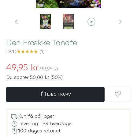
play_circle
Den Frække Tandfe
DVD
★
★
★
★
★
(1)
49,95 kr
99,95 kr
Du sparer 50,00 kr (50%)
shopping_bag
favorite
LÆG I KURV
local_shipping
Kun få på lager
schedule
Levering: 1-3 hverdage
history
100 dages returret