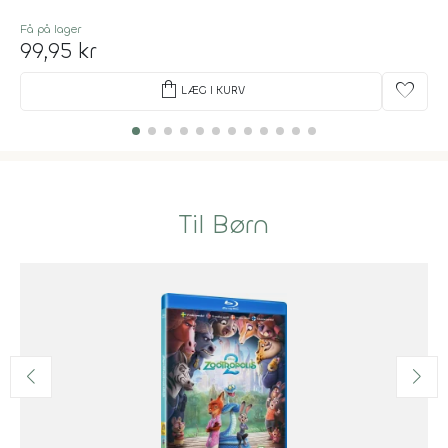
Få på lager
99,95 kr
shopping_bag
favorite
LÆG I KURV
Til Børn