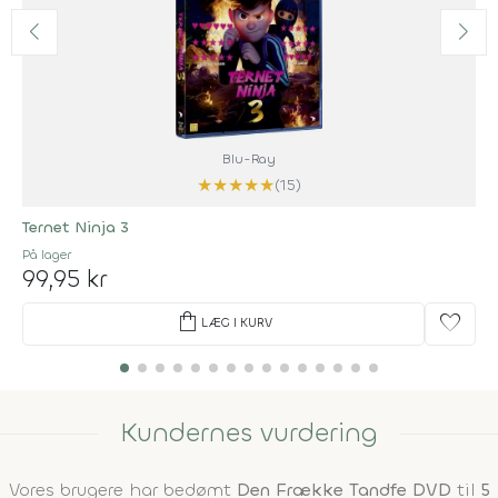
Blu-Ray
★
★
★
★
★
(15)
Ternet Ninja 3
På lager
99,95 kr
shopping_bag
favorite
LÆG I KURV
Kundernes vurdering
Vores brugere har bedømt
Den Frække Tandfe DVD
til
5