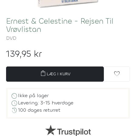
Ernest & Celestine - Rejsen Til
Vrøvlistan
DVD
139,95 kr
shopping_bag
favorite
LÆG I KURV
block
Ikke på lager
schedule
Levering: 3-15 hverdage
history
100 dages returret