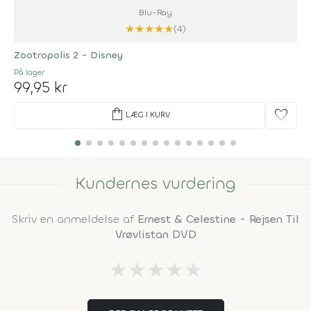
Blu-Ray
★
★
★
★
★
(4)
Zootropolis 2 - Disney
På lager
99,95 kr
shopping_bag
favorite
LÆG I KURV
Kundernes vurdering
Skriv en anmeldelse af
Ernest & Celestine - Rejsen Til
Vrøvlistan DVD
★
★
★
★
★