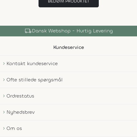
BEDØM PRODUKTET
local_shipping
Dansk Webshop - Hurtig Levering
Kundeservice
Kontakt kundeservice
Ofte stillede spørgsmål
Ordrestatus
Nyhedsbrev
Om os