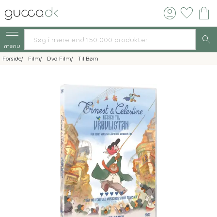
account_circle
favorite
shopping_bag
search
menu
Forside
Film
Dvd Film
Til Børn