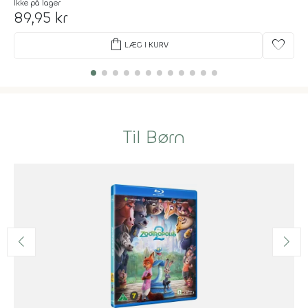
Ikke på lager
89,95 kr
shopping_bag
favorite
LÆG I KURV
Til Børn