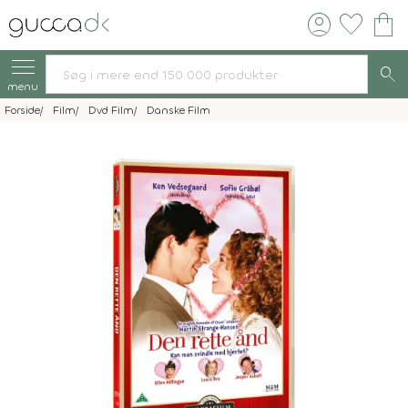
account_circle
favorite
shopping_bag
search
menu
Forside
Film
Dvd Film
Danske Film