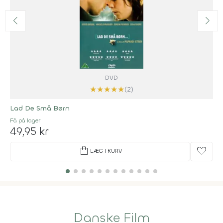
DVD
★
★
★
★
★
(2)
Lad De Små Børn
Få på lager
49,95 kr
shopping_bag
favorite
LÆG I KURV
Danske Film