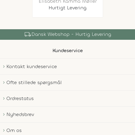
Elisabeth Kamma Møller
Hurtigt Levering
local_shipping
Dansk Webshop - Hurtig Levering
Kundeservice
Kontakt kundeservice
Ofte stillede spørgsmål
Ordrestatus
Nyhedsbrev
Om os