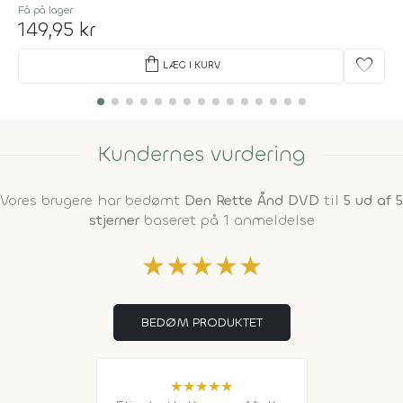
Få på lager
149,95 kr
shopping_bag
favorite
LÆG I KURV
Kundernes vurdering
Vores brugere har bedømt
Den Rette Ånd DVD
til
5 ud af 5
stjerner
baseret på 1 anmeldelse
★
★
★
★
★
BEDØM PRODUKTET
★
★
★
★
★