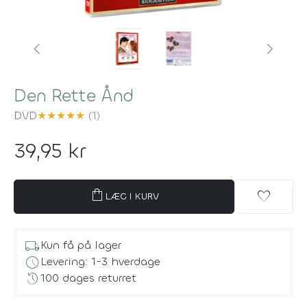
Den Rette Ånd
DVD
★
★
★
★
★
(1)
39,95 kr
shopping_bag
favorite
LÆG I KURV
local_shipping
Kun få på lager
schedule
Levering: 1-3 hverdage
history
100 dages returret