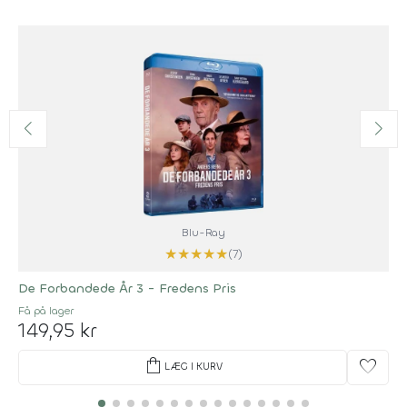
Blu-Ray
★
★
★
★
★
(7)
De Forbandede År 3 - Fredens Pris
Få på lager
149,95 kr
shopping_bag
favorite
LÆG I KURV