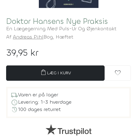
Doktor Hansens Nye Praksis
En Lægegerning Med Puls-Ur Og Øjenkontakt
Af
Andreas Pihl
Bog,
Hæftet
39,95 kr
shopping_bag
favorite
LÆG I KURV
local_shipping
Varen er på lager
schedule
Levering: 1-3 hverdage
history
100 dages returret