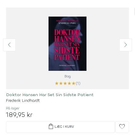
Bog
★
★
★
★
★
(1)
Doktor Hansen Har Set Sin Sidste Patient
Frederik Lindhardt
På lager
189,95 kr
shopping_bag
favorite
LÆG I KURV