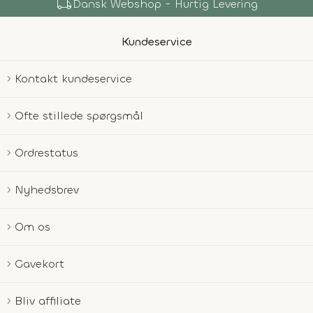
local_shipping
Dansk Webshop - Hurtig Levering
Kundeservice
Kontakt kundeservice
Ofte stillede spørgsmål
Ordrestatus
Nyhedsbrev
Om os
Gavekort
Bliv affiliate