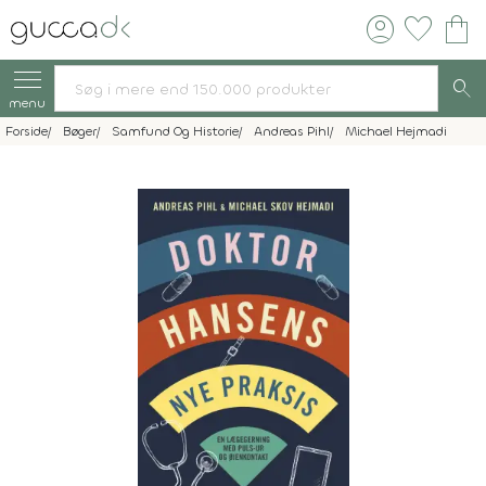
account_circle
favorite
shopping_bag
search
menu
Forside
Bøger
Samfund Og Historie
Andreas Pihl
Michael Hejmadi