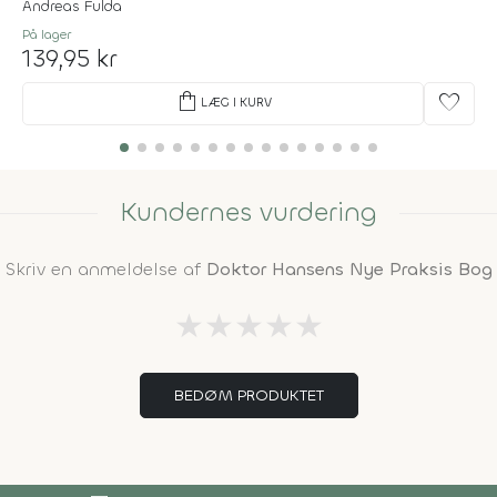
Andreas Fulda
På lager
139,95 kr
shopping_bag
favorite
LÆG I KURV
Kundernes vurdering
Skriv en anmeldelse af
Doktor Hansens Nye Praksis Bog
★
★
★
★
★
BEDØM PRODUKTET