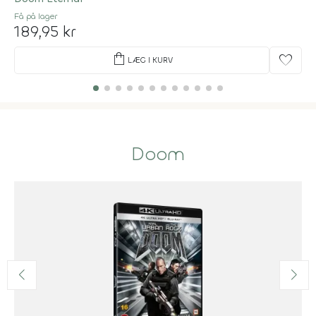
Få på lager
189,95 kr
shopping_bag
favorite
LÆG I KURV
Doom