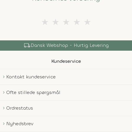
★
★
★
★
★
local_shipping
Dansk Webshop - Hurtig Levering
Kundeservice
Kontakt kundeservice
Ofte stillede spørgsmål
Ordrestatus
Nyhedsbrev