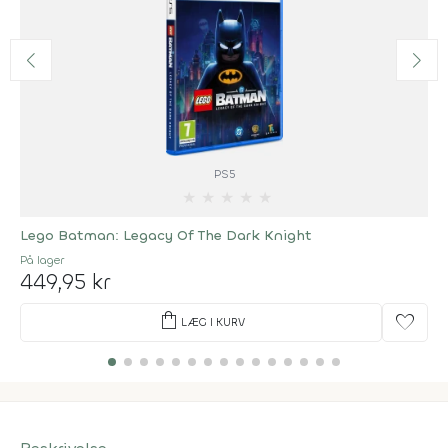
PS5
★
★
★
★
★
Lego Batman: Legacy Of The Dark Knight
På lager
449,95 kr
shopping_bag
favorite
LÆG I KURV