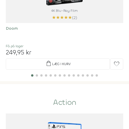
4K Blu-Ray Film
★
★
★
★
★
(2)
Doom
Få på lager
249,95 kr
shopping_bag
favorite
LÆG I KURV
Action