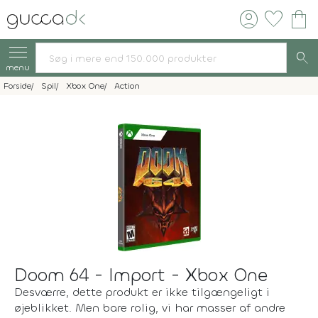
account_circle
favorite
shopping_bag
search
menu
Forside
Spil
Xbox One
Action
Doom 64 - Import - Xbox One
Desværre, dette produkt er ikke tilgængeligt i
øjeblikket. Men bare rolig, vi har masser af andre