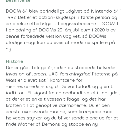
Beskrivelse
DOOM 64 blev oprindeligt udgivet på Nintendo 64 i
1997. Det er et action-skydespil i første person og
en direkte efterfølger til begivenhederne i DOOM II.
I anledning af DOOMs 25-årsjubileum i 2020 blev
denne forbedrede version udgivet, så DOOMs
blodige magi kan opleves af moderne spillere på
ny!
Historie
Der er gået talrige år, siden du stoppede helvedes
invasion af Jorden. UAC-forskningsfaciliteterne på
Mars er blevet sat i karantæne for
menneskehedens skyld. De var forladt og glemt...
indtil nu. Et signal fra en nedbrudt satellit antyder,
at der er et enkelt væsen tilbage, og det har
kraften til at genoplive dæmonerne. Du er den
eneste overlevende marine, som kæmpede mod
helvedes styrker, og du bliver sendt alene ud for at
finde Mother of Demons og stoppe en ny