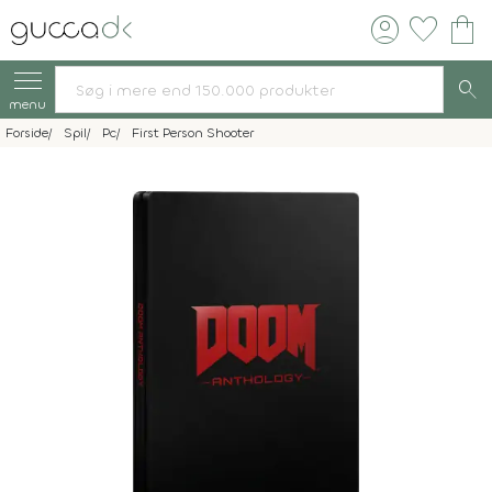
account_circle
favorite
shopping_bag
search
menu
Forside
Spil
Pc
First Person Shooter