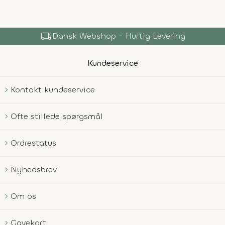
local_shipping
Dansk Webshop - Hurtig Levering
Kundeservice
Kontakt kundeservice
Ofte stillede spørgsmål
Ordrestatus
Nyhedsbrev
Om os
Gavekort