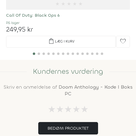
★
★
★
★
★
Call Of Duty: Black Ops 6
På lager
249,95 kr
shopping_bag
favorite
LÆG I KURV
Kundernes vurdering
Skriv en anmeldelse af
Doom Anthology - Kode I Boks
PC
★
★
★
★
★
BEDØM PRODUKTET