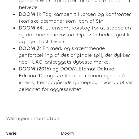
gennem Mars' korridorer for at lukke porten til
helvede.
DOOM II:
Tag kampen til Jorden og konfronter
ikoniske dæmoner som Icon of Sin.
DOOM 64:
Et ensomt korstog for at stoppe en
ny dæmonisk invasion. Oplev forbedret grafik
og nye "Lost Levels".
DOOM 3:
En mørk og skræmmende
genfortælling af det originale spil, der dykker
ned i UAC-anlæggets dybeste mørke.
DOOM (2016) og DOOM Eternal Deluxe
Edition:
De nyeste kapitler i serien byder på
intens, fremadgående gameplay, hvor du bliver
belønnet for aggressivitet.
Yderligere information
Serie
Doom