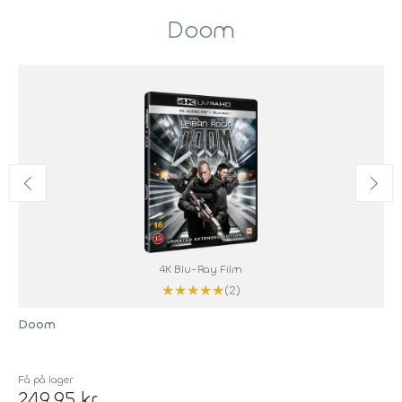
Doom
4K Blu-Ray Film
★
★
★
★
★
(2)
Doom
Få på lager
249,95 kr