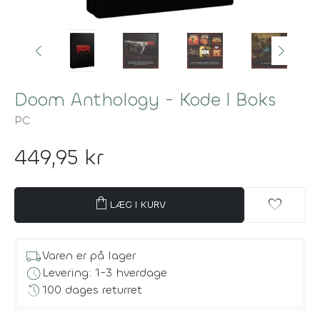
Doom Anthology - Kode I Boks
PC
449,95 kr
shopping_bag
favorite
LÆG I KURV
local_shipping
Varen er på lager
schedule
Levering: 1-3 hverdage
history
100 dages returret