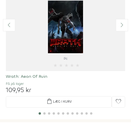
Pc
★
★
★
★
★
Wrath: Aeon Of Ruin
Få på lager
109,95 kr
shopping_bag
favorite
LÆG I KURV