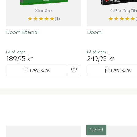
Xbox One
4K Blu-Ray Fil
★
★
★
★
★
★
★
★
★
★
(1)
Doom Eternal
Doom
Få på lager
Få på lager
189,95 kr
249,95 kr
shopping_bag
favorite
shopping_bag
LÆG I KURV
LÆG I KURV
Nyhed