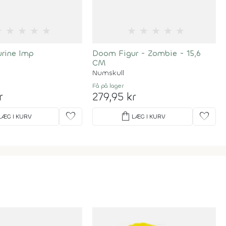
★
★
★
★
★
★
★
★
★
★
rine Imp
Doom Figur - Zombie - 15,6
CM
Numskull
Få på lager
r
279,95 kr
favorite
shopping_bag
favorite
LÆG I KURV
LÆG I KURV