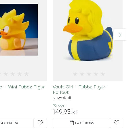
★
★
★
★
★
★
★
★
★
★
c - Mini Tubbz Figur
Vault Girl - Tubbz Figur -
Fallout
Numskull
På lager
149,95 kr
favorite
shopping_bag
favorite
LÆG I KURV
LÆG I KURV