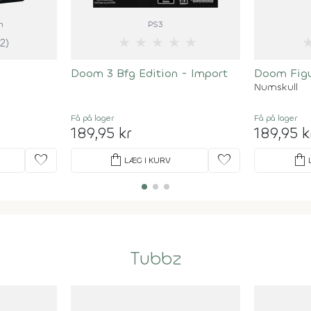
m
PS3
★
★
★
★
★
(2)
Doom 3 Bfg Edition - Import
Doom Figu
Numskull
Få på lager
Få på lager
189,95 kr
189,95 k
favorite
shopping_bag
favorite
shopping_bag
LÆG I KURV
Tubbz