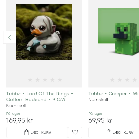
★
★
★
★
★
★
★
★
★
Tubbz - Lord Of The Rings -
Tubbz - Creeper - Mi
Gollum Badeand - 9 CM
Numskull
Numskull
På lager
På lager
169,95 kr
69,95 kr
shopping_bag
favorite
shopping_bag
LÆG I KURV
LÆG I KURV