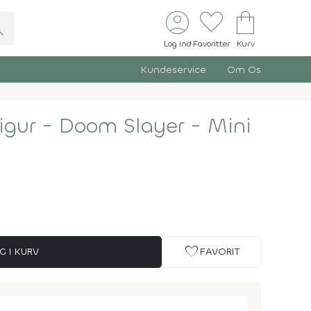
account_circle
favorite
shopping_bag
ch
Log ind
Favoritter
Kurv
Kundeservice
Om Os
igur - Doom Slayer - Mini
favorite
G I KURV
FAVORIT