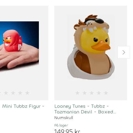
★
★
★
★
★
★
★
★
★
★
 Mini Tubbz Figur -
Looney Tunes - Tubbz -
Tazmanian Devil - Boxed
Edition
Numskull
På lager
149,95 kr