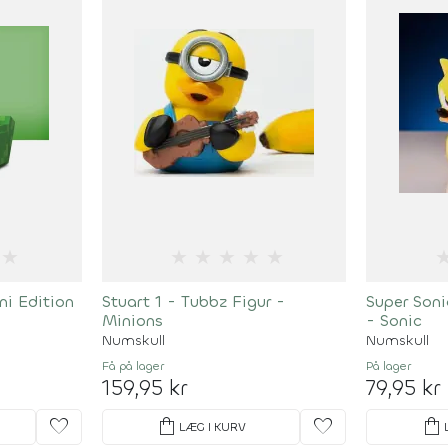
★
★
★
★
★
★
ni Edition
Stuart 1 - Tubbz Figur -
Super Soni
Minions
- Sonic
Numskull
Numskull
Få på lager
På lager
159,95 kr
79,95 kr
favorite
shopping_bag
favorite
shopping_bag
LÆG I KURV