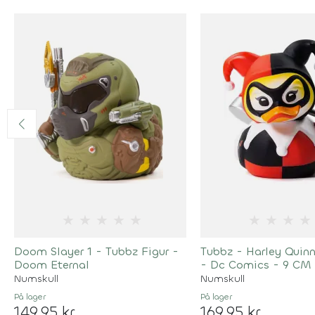
★
★
★
★
★
★
★
★
★
Doom Slayer 1 - Tubbz Figur -
Tubbz - Harley Quin
Doom Eternal
- Dc Comics - 9 CM
Numskull
Numskull
På lager
På lager
149,95 kr
169,95 kr