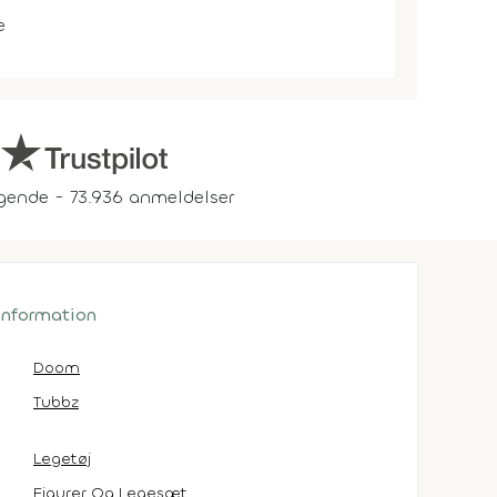
e
gende - 73.936 anmeldelser
 information
Doom
Tubbz
Legetøj
Figurer Og Legesæt