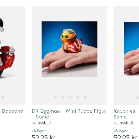
★
★
★
★
★
★
n Badeand
DR Eggman - Mini Tubbz Figur
Knuckles -
- Sonic
Sonic
Numskull
Numskull
På lager
På lager
59,95 kr
59,95 kr