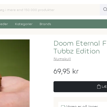
sear
eder
Kategorier
Brands
Doom Eternal F
Tubbz Edition
Numskull
69,95 kr
shopping_bag
LÆ
Varen er på lager