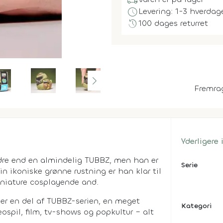
local_shipping
schedule
Levering: 1-3 hverdag
history
100 dages returret
Fremra
Yderligere
re end en almindelig TUBBZ, men han er
Serie
sin ikoniske grønne rustning er han klar til
niature cosplayende and.
 er en del af TUBBZ-serien, en meget
Kategori
eospil, film, tv-shows og popkultur – alt