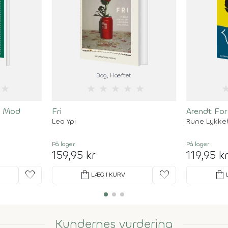
Bog
, Hæftet
★
★
★
★
★
★
n Mod
Fri
Arendt For
Lea Ypi
Rune Lykke
På lager
På lager
159,95 kr
119,95 k
favorite
shopping_bag
favorite
shopping_bag
LÆG I KURV
Kundernes vurdering