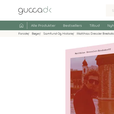
home
Alle Produkter
Bestsellers
Tilbud
Nyh
Forside
Bøger
Samfund Og Historie
Matthias Dressler Bredsdor