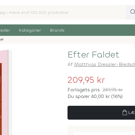
sear
eder
Kategorier
Brands
ff
Efter Faldet
Af
Matthias Dressler-Bredsd
209,95 kr
Forlagets pris
249,95 kr
Du sparer 40,00 kr (16%)
shopping_bag
LÆ