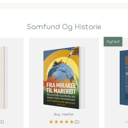
Samfund Og Historie
Nyhed
Bog
, Hæftet
★
★
★
★
★
(3)
(2)