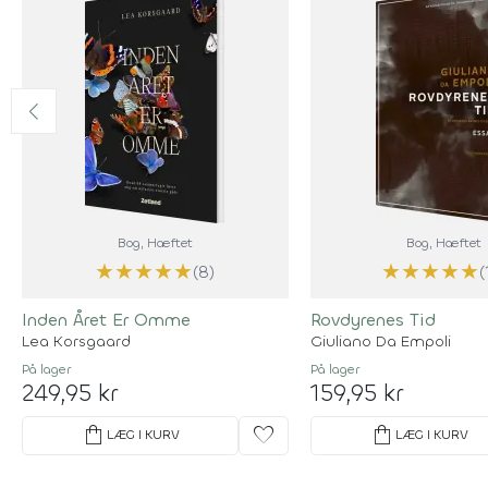
Bog
, Hæftet
Bog
, Hæftet
★
★
★
★
★
★
★
★
★
★
(8)
(
Inden Året Er Omme
Rovdyrenes Tid
Lea Korsgaard
Giuliano Da Empoli
På lager
På lager
249,95 kr
159,95 kr
shopping_bag
favorite
shopping_bag
LÆG I KURV
LÆG I KURV