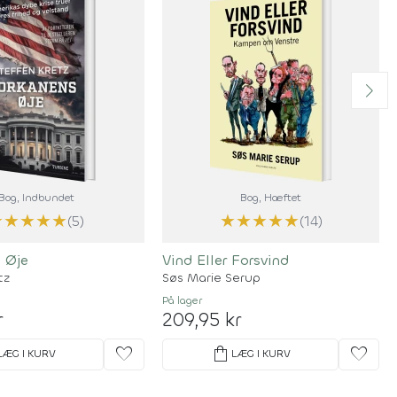
Bog
, Indbundet
Bog
, Hæftet
★
★
★
★
★
★
★
★
★
★
(5)
(14)
 Øje
Vind Eller Forsvind
tz
Søs Marie Serup
På lager
r
209,95 kr
favorite
shopping_bag
favorite
LÆG I KURV
LÆG I KURV