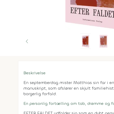
Beskrivelse
En septemberdag mister Matthias sin far i en 
manuskript, som afslører en skjult familiehi
borgerlig forfald.
En personlig fortælling om tab, drømme og fo
EFTER FALDET udfolder sig som en dybt perso