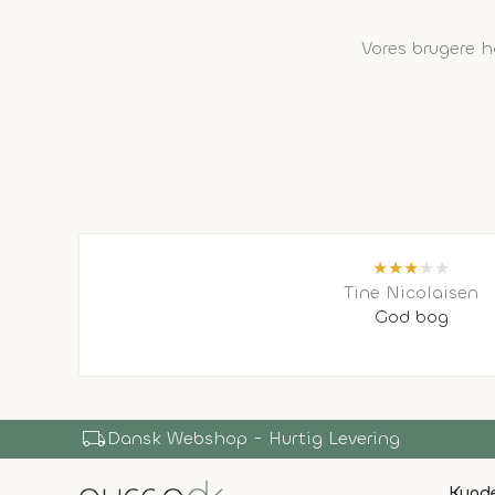
Vores brugere 
★
★
★
★
★
Tine Nicolaisen
God bog
local_shipping
Dansk Webshop - Hurtig Levering
Kunde