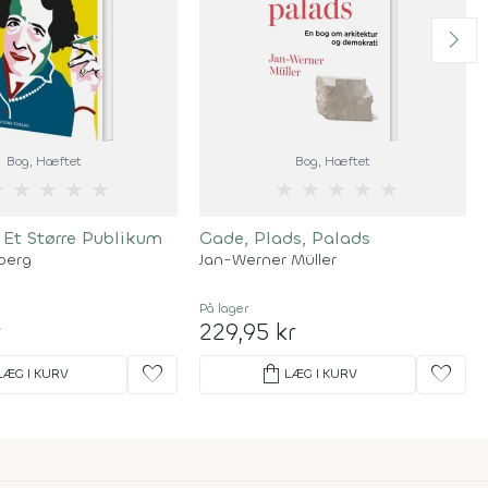
Bog
, Hæftet
Bog
, Hæftet
★
★
★
★
★
★
★
★
★
★
 Et Større Publikum
Gade, Plads, Palads
berg
Jan-Werner Müller
På lager
r
229,95 kr
favorite
shopping_bag
favorite
LÆG I KURV
LÆG I KURV