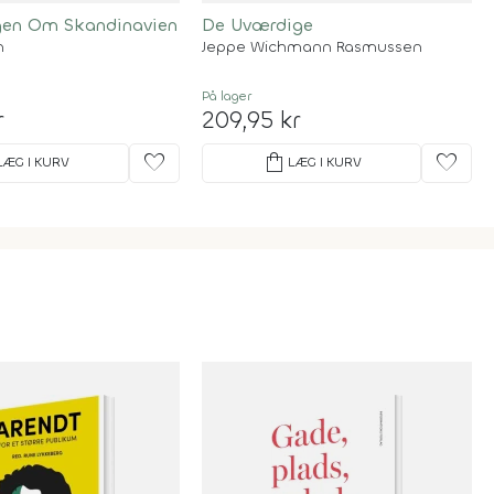
gen Om Skandinavien
De Uværdige
n
Jeppe Wichmann Rasmussen
På lager
r
209,95 kr
favorite
shopping_bag
favorite
LÆG I KURV
LÆG I KURV