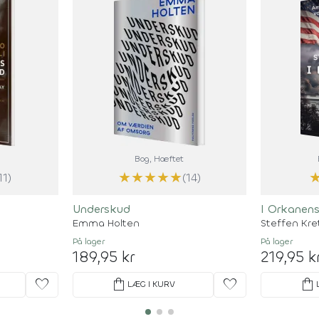
Bog
, Hæftet
★
★
★
★
★
11)
(14)
Underskud
I Orkanens
Emma Holten
Steffen Kre
På lager
På lager
189,95 kr
219,95 k
favorite
shopping_bag
favorite
shopping_bag
LÆG I KURV