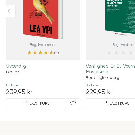
Bog
, Indbundet
Bog
, Hæftet
★
★
★
★
★
★
★
★
★
(1)
Uværdig
Venlighed Er Et Vær
Fascisme
Lea Ypi
Rune Lykkeberg
På lager
På lager
239,95 kr
229,95 kr
shopping_bag
favorite
shopping_bag
LÆG I KURV
LÆG I KURV