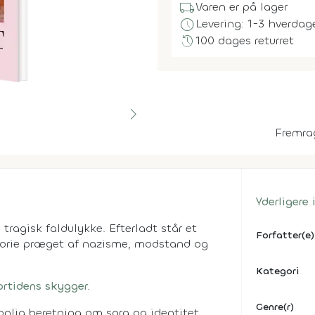
local_shipping
Varen er på lager
schedule
Levering: 1-3 hverdag
history
100 dages returret
Fremra
Yderligere
tragisk faldulykke. Efterladt står et
Forfatter(e)
storie præget af nazisme, modstand og
Kategori
rtidens skygger.
Genre(r)
nlig beretning om sorg og identitet,