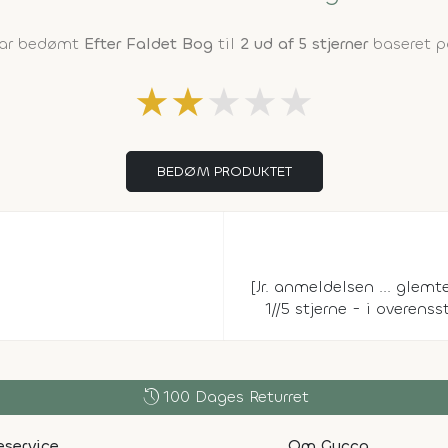
har bedømt
Efter Faldet Bog
til
2 ud af 5 stjerner
baseret p
★
★
★
★
★
BEDØM PRODUKTET
[Jr. anmeldelsen ... glemt
1//5 stjerne - i overe
history
100 Dages Returret
service
Om Gucca