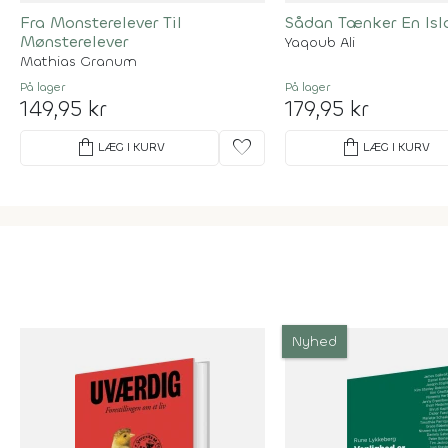
Fra Monsterelever Til
Sådan Tænker En Isl
Mønsterelever
Yaqoub Ali
Mathias Granum
På lager
På lager
149,95 kr
179,95 kr
shopping_bag
favorite
shopping_bag
LÆG I KURV
LÆG I KURV
Nyhed