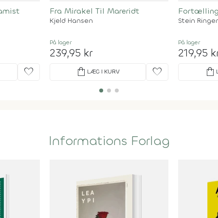
amist
Fra Mirakel Til Mareridt
Fortællin
Kjeld Hansen
Stein Ringe
På lager
På lager
239,95 kr
219,95 k
favorite
shopping_bag
favorite
shopping_bag
LÆG I KURV
Informations Forlag