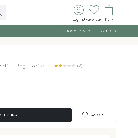
account_circle
favorite
shopping_bag
ch
Log ind
Favoritter
Kurv
Kundeservice
Om Os
orff
Bog,
Hæftet
★
★
★
★
★
(2)
favorite
G I KURV
FAVORIT