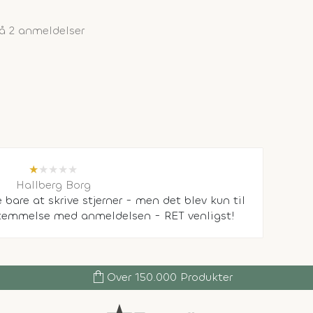
å 2 anmeldelser
★
★
★
★
★
Hallberg Borg
e bare at skrive stjerner - men det blev kun til
nsstemmelse med anmeldelsen - RET venligst!
shopping_bag
Over 150.000 Produkter