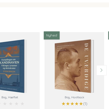
Nyhed
Bog
, Hæftet
Bog
, Hardback
★
★
★
★
★
★
★
★
★
★
(1)