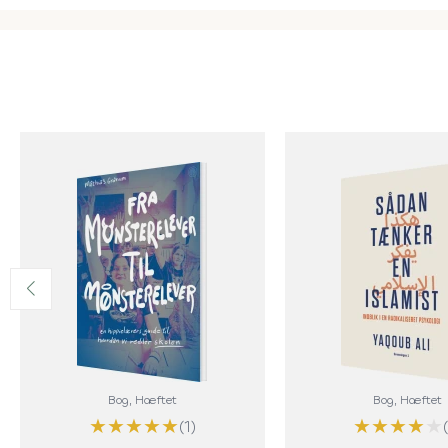
Bog
, Hæftet
Bog
, Hæftet
★
★
★
★
★
★
★
★
★
★
(1)