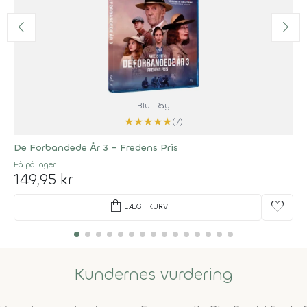
Blu-Ray
★
★
★
★
★
(7)
De Forbandede År 3 - Fredens Pris
Få på lager
149,95 kr
shopping_bag
favorite
LÆG I KURV
Kundernes vurdering