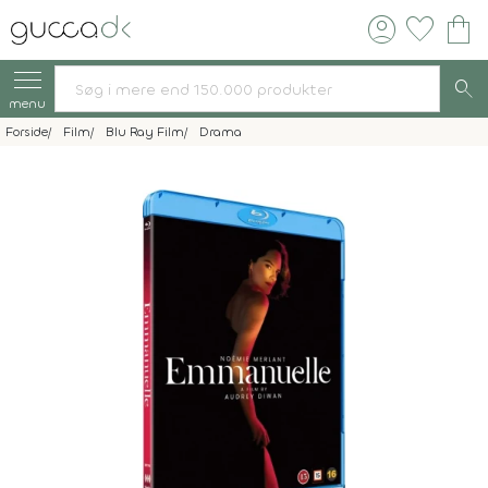
account_circle
favorite
shopping_bag
search
menu
Forside
Film
Blu Ray Film
Drama