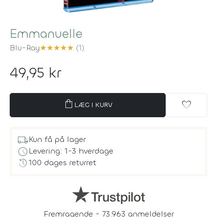
Emmanuelle
Blu-Ray
★
★
★
★
★
(1)
49,95 kr
shopping_bag
favorite
LÆG I KURV
local_shipping
Kun få på lager
schedule
Levering: 1-3 hverdage
history
100 dages returret
Fremragende - 73.963 anmeldelser