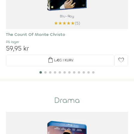
Blu-Ray
★
★
★
★
★
(5)
The Count Of Monte Christo
På lager
59,95 kr
shopping_bag
favorite
LÆG I KURV
Drama