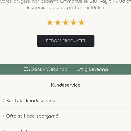
Vores brugere har bedømt
Emmanuelle Blu-Ray
til
5 ud af
5 stjerner
baseret på 1 anmeldelse
★
★
★
★
★
BEDØM PRODUKTET
local_shipping
Dansk Webshop - Hurtig Levering
Kundeservice
Kontakt kundeservice
Ofte stillede spørgsmål