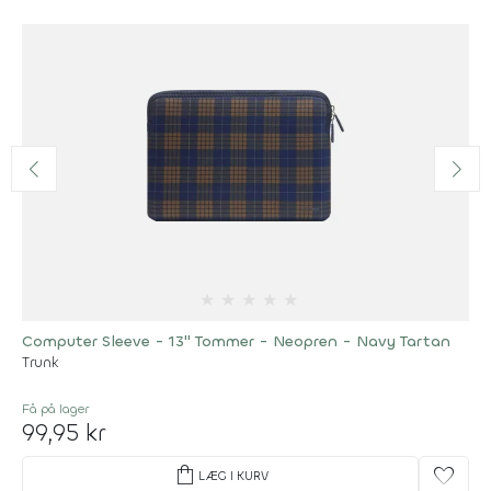
★
★
★
★
★
Computer Sleeve - 13" Tommer - Neopren - Navy Tartan
Trunk
Få på lager
99,95 kr
shopping_bag
favorite
LÆG I KURV