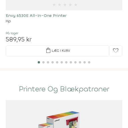
★
★
★
★
★
Envy 6530E All-In-One Printer
Hp
På lager
589,95 kr
shopping_bag
favorite
LÆG I KURV
Printere Og Blækpatroner