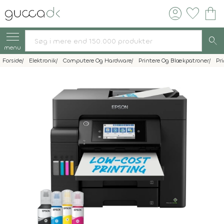
account_circle
favorite
shopping_bag
search
menu
Forside
Elektronik
Computere Og Hardware
Printere Og Blækpatroner
Pr