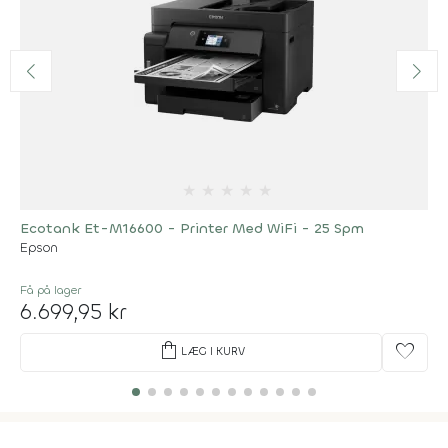
★
★
★
★
★
Ecotank Et-M16600 - Printer Med WiFi - 25 Spm
Epson
Få på lager
6.699,95 kr
shopping_bag
favorite
LÆG I KURV