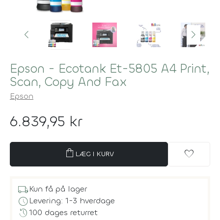
Epson - Ecotank Et-5805 A4 Print,
Scan, Copy And Fax
Epson
6.839,95 kr
shopping_bag
favorite
LÆG I KURV
local_shipping
Kun få på lager
schedule
Levering: 1-3 hverdage
history
100 dages returret