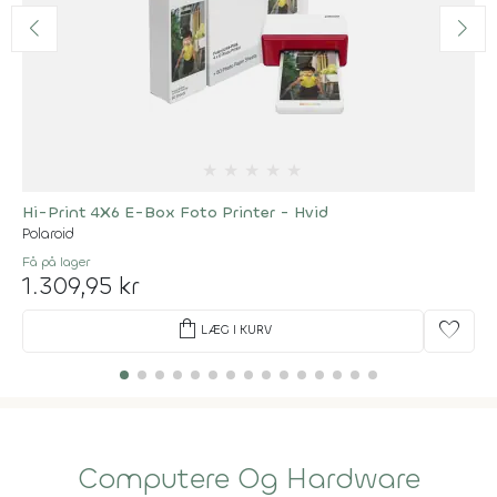
★
★
★
★
★
Hi-Print 4X6 E-Box Foto Printer - Hvid
Polaroid
Få på lager
1.309,95 kr
shopping_bag
favorite
LÆG I KURV
Computere Og Hardware