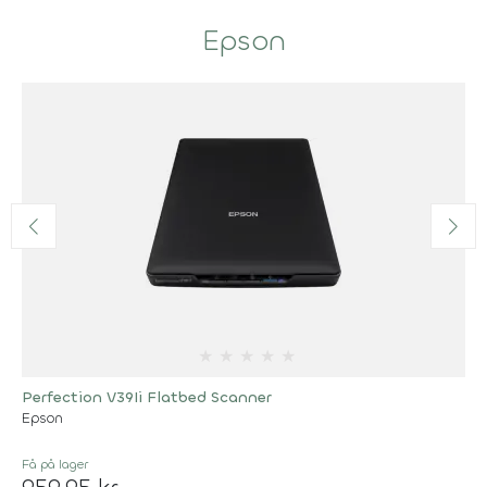
Epson
★
★
★
★
★
Perfection V39Ii Flatbed Scanner
Epson
Få på lager