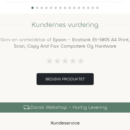
Kundernes vurdering
Skriv en anmeldelse af
Epson - Ecotank Et-5805 A4 Print,
Scan, Copy And Fax Computere Og Hardware
★
★
★
★
★
BEDØM PRODUKTET
local_shipping
Dansk Webshop - Hurtig Levering
Kundeservice