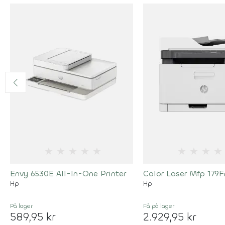
★
★
★
★
★
★
★
★
★
Envy 6530E All-In-One Printer
Color Laser Mfp 179F
Hp
Hp
På lager
Få på lager
589,95 kr
2.929,95 kr