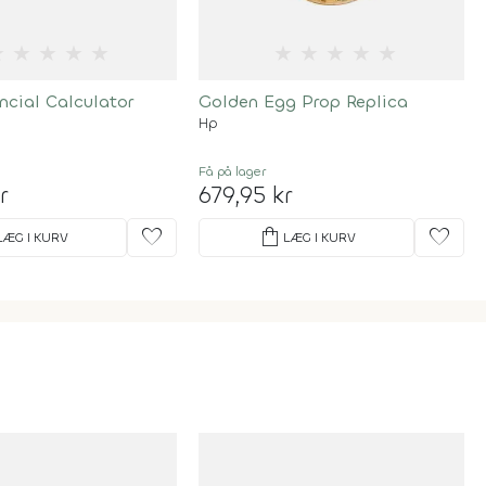
★
★
★
★
★
★
★
★
★
★
ncial Calculator
Golden Egg Prop Replica
Hp
Få på lager
r
679,95 kr
favorite
shopping_bag
favorite
LÆG I KURV
LÆG I KURV