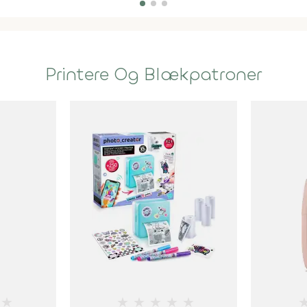
Printere Og Blækpatroner
★
★
★
★
★
★