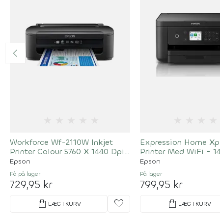
★
★
★
★
★
★
★
★
★
Workforce Wf-2110W Inkjet
Expression Home Xp
Printer Colour 5760 X 1440 Dpi
Printer Med WiFi - 1
A4 Wi-Fi
Epson
Epson
Få på lager
På lager
729,95 kr
799,95 kr
shopping_bag
favorite
shopping_bag
LÆG I KURV
LÆG I KURV