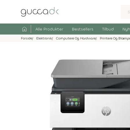
home
Alle Produkter
Bestsellers
Tilbud
Nyh
Forside
Elektronik
Computere Og Hardware
Printere Og Blækp