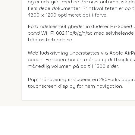
og er udstyret med en 35-arks automatisk d
flersidede dokumenter. Printkvaliteten er op ti
4800 x 1200 optimeret dpi i farve.
Forbindelsesmuligheder inkluderer Hi-Speed U
band Wi-Fi 802.11a/b/g/n/ac med selvhelende W
trådløs forbindelse.
Mobiludskrivning understøttes via Apple AirP
appen. Enheden har en månedlig driftscyklus 
månedlig volumen på op til 1500 sider.
Papirhåndtering inkluderer en 250-arks papir
touchscreen display for nem navigation.