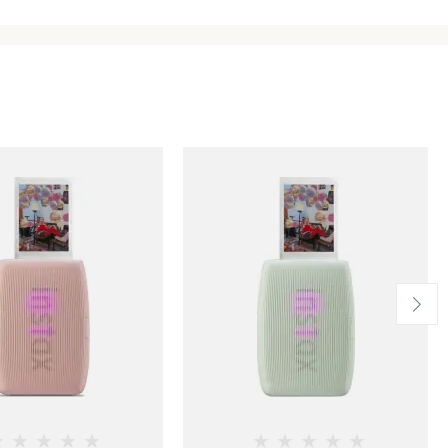
★
★
★
★
★
★
★
★
★
★