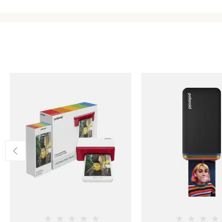
★
★
★
★
★
★
★
★
★