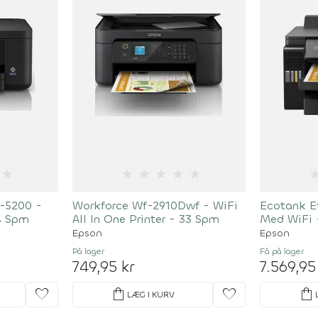
★
★
★
★
★
★
-5200 -
Workforce Wf-2910Dwf - WiFi
Ecotank Et
4 Spm
All In One Printer - 33 Spm
Med WiFi 
Epson
Epson
På lager
Få på lager
749,95 kr
7.569,95
favorite
shopping_bag
favorite
shopping_bag
LÆG I KURV