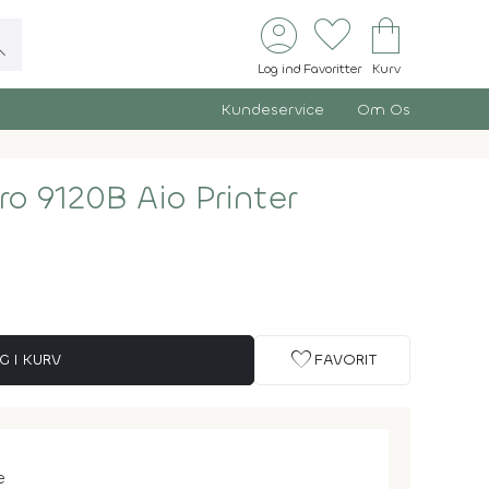
account_circle
favorite
shopping_bag
ch
Log ind
Favoritter
Kurv
Kundeservice
Om Os
ro 9120B Aio Printer
favorite
G I KURV
FAVORIT
e