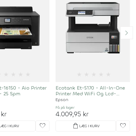
★
★
★
★
★
★
★
★
★
★
-16150 - Aio Printer
Ecotank Et-5170 - All-In-One
- 25 Spm
Printer Med WiFi Og Lcd-
Skærm - 17 Spm
Epson
Få på lager
 kr
4.009,95 kr
favorite
shopping_bag
favorite
LÆG I KURV
LÆG I KURV