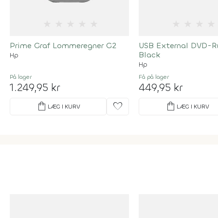
★
★
★
★
★
★
★
★
★
Prime Graf Lommeregner G2
USB External DVD-Rw
Black
Hp
Hp
På lager
Få på lager
1.249,95 kr
449,95 kr
shopping_bag
favorite
shopping_bag
LÆG I KURV
LÆG I KURV