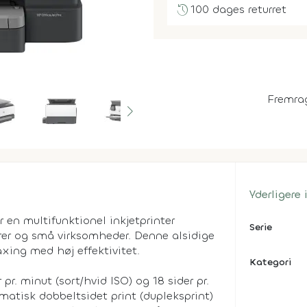
history
100 dages returret
Fremra
Yderligere
 en multifunktionel inkjetprinter
Serie
rer og små virksomheder. Denne alsidige
axing med høj effektivitet.
Kategori
 pr. minut (sort/hvid ISO) og 18 sider pr.
omatisk dobbeltsidet print (dupleksprint)