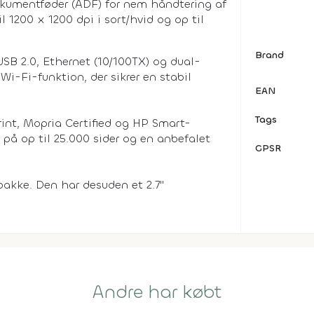
okumentføder (ADF) for nem håndtering af
l 1200 x 1200 dpi i sort/hvid og op til
Brand
SB 2.0, Ethernet (10/100TX) og dual-
i-Fi-funktion, der sikrer en stabil
EAN
Tags
rint, Mopria Certified og HP Smart-
på op til 25.000 sider og en anbefalet
GPSR
bakke. Den har desuden et 2.7"
Andre har købt