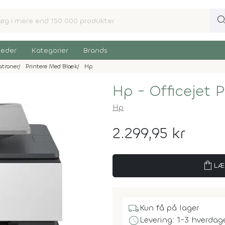
sear
eder
Kategorier
Brands
atroner
Printere Med Blæk
Hp
Hp - Officejet P
Hp
2.299,95 kr
shopping_bag
LÆ
local_shipping
Kun få på lager
schedule
Levering: 1-3 hverdag