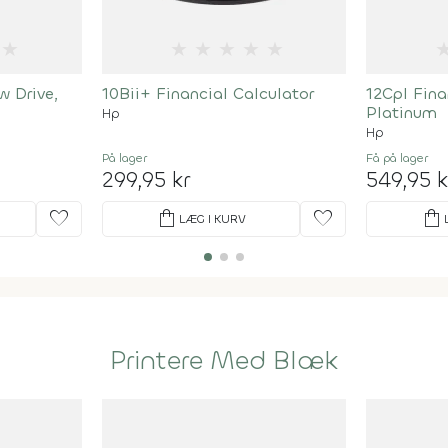
★
★
★
★
★
★
 Drive,
10Bii+ Financial Calculator
12Cpl Fina
Platinum
Hp
Hp
På lager
Få på lager
299,95 kr
549,95 k
favorite
shopping_bag
favorite
shopping_bag
LÆG I KURV
Printere Med Blæk