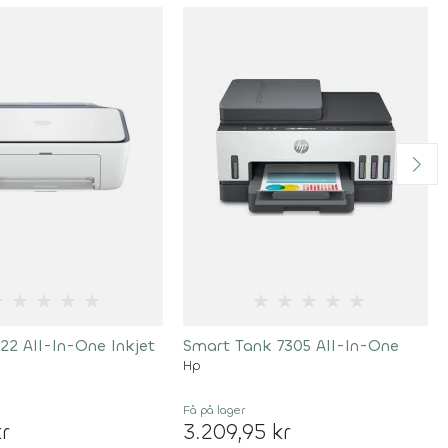
★
★
★
★
★
★
★
★
★
★
22 All-In-One Inkjet
Smart Tank 7305 All-In-One
Hp
Få på lager
r
3.209,95 kr