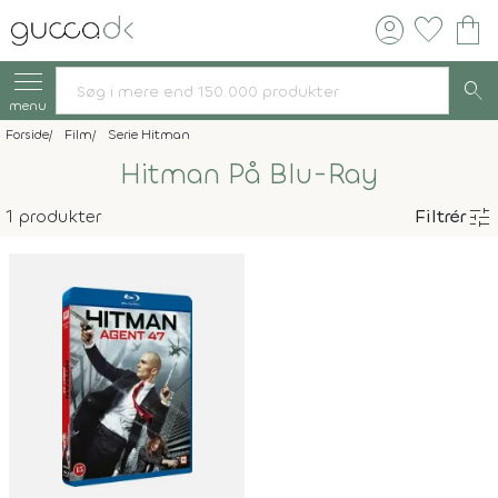
account_circle
favorite
shopping_bag
search
menu
Forside
Film
Serie Hitman
Hitman På Blu-Ray
tune
1 produkter
Filtrér