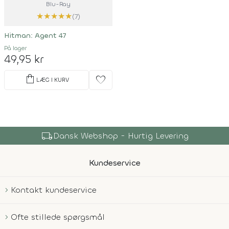
Blu-Ray
★
★
★
★
★
(7)
Hitman: Agent 47
På lager
49,95 kr
shopping_bag
favorite
LÆG I KURV
local_shipping
Dansk Webshop - Hurtig Levering
Kundeservice
Kontakt kundeservice
Ofte stillede spørgsmål