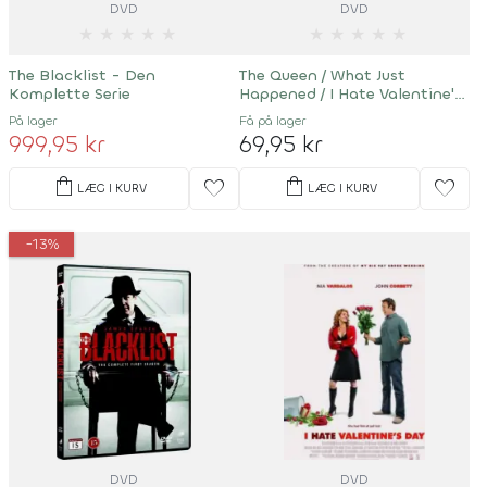
DVD
DVD
★
★
★
★
★
★
★
★
★
★
The Blacklist - Den
The Queen / What Just
Komplette Serie
Happened / I Hate Valentine's
Day
På lager
Få på lager
999,95 kr
69,95 kr
shopping_bag
shopping_bag
favorite
favorite
LÆG I KURV
LÆG I KURV
-13%
DVD
DVD