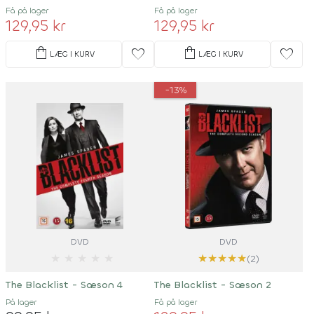
Få på lager
Få på lager
129,95 kr
129,95 kr
shopping_bag
shopping_bag
favorite
favorite
LÆG I KURV
LÆG I KURV
-13%
DVD
DVD
★
★
★
★
★
★
★
★
★
★
(2)
The Blacklist - Sæson 4
The Blacklist - Sæson 2
På lager
Få på lager