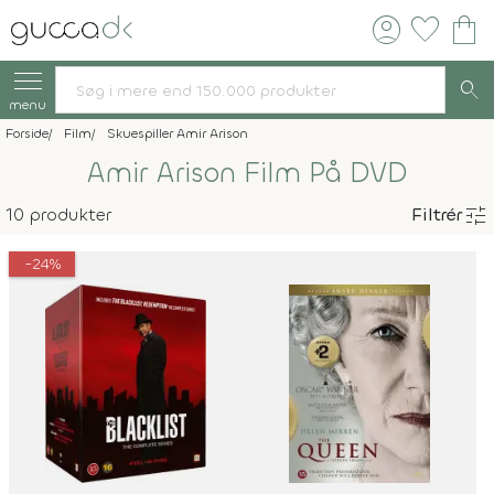
account_circle
favorite
shopping_bag
search
menu
Forside
Film
Skuespiller Amir Arison
Amir Arison Film På DVD
tune
10 produkter
Filtrér
-24%