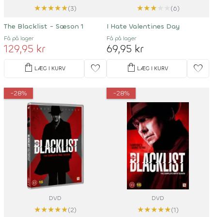
★
★
★
★
★
★
★
★
★
★
(3)
(6)
The Blacklist - Sæson 1
I Hate Valentines Day
Få på lager
Få på lager
129,95 kr
69,95 kr
shopping_bag
shopping_bag
favorite
favorite
LÆG I KURV
LÆG I KURV
-28%
-28%
DVD
DVD
★
★
★
★
★
★
★
★
★
★
(2)
(1)