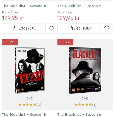
The Blacklist - Sæson 10
The Blacklist - Sæson 9
Få på lager
Få på lager
129,95 kr
129,95 kr
shopping_bag
shopping_bag
favorite
favorite
LÆG I KURV
LÆG I KURV
-13%
-13%
DVD
DVD
★
★
★
★
★
★
★
★
★
★
(3)
(1)
The Blacklist - Sæson 8
The Blacklist - Sæson 6