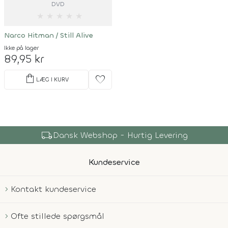
DVD
★
★
★
★
★
Narco Hitman / Still Alive
Ikke på lager
89,95 kr
shopping_bag
favorite
LÆG I KURV
local_shipping
Dansk Webshop - Hurtig Levering
Kundeservice
Kontakt kundeservice
Ofte stillede spørgsmål