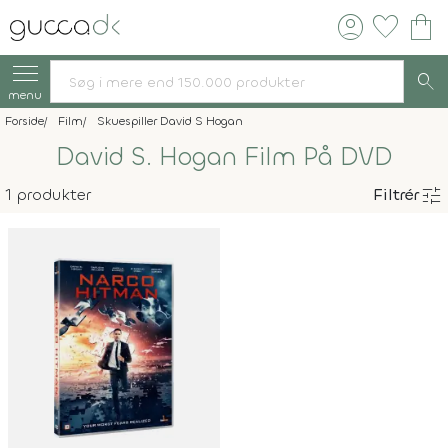
account_circle
favorite
shopping_bag
search
menu
Forside
Film
Skuespiller David S Hogan
David S. Hogan Film På DVD
tune
1 produkter
Filtrér