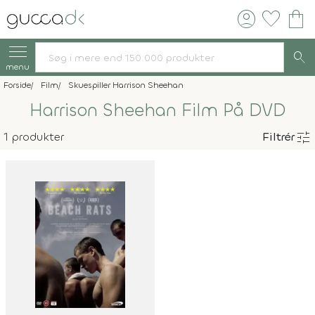
account_circle
favorite
shopping_bag
search
menu
Forside
Film
Skuespiller Harrison Sheehan
Harrison Sheehan Film På DVD
tune
1 produkter
Filtrér