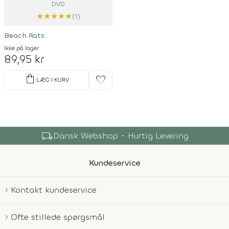
DVD
★
★
★
★
★
(1)
Beach Rats
Ikke på lager
89,95 kr
shopping_bag
favorite
LÆG I KURV
local_shipping
Dansk Webshop - Hurtig Levering
Kundeservice
Kontakt kundeservice
Ofte stillede spørgsmål