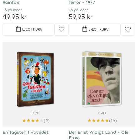
Rainfox
Terror - 1977
Få på lager
Få på lager
49,95 kr
59,95 kr
shopping_bag
shopping_bag
favorite
favorite
LÆG I KURV
LÆG I KURV
DVD
DVD
★
★
★
★
★
★
★
★
★
★
(9)
(16)
En Tagsten I Hovedet
Der Er Et Yndigt Land - Ole
Ernst