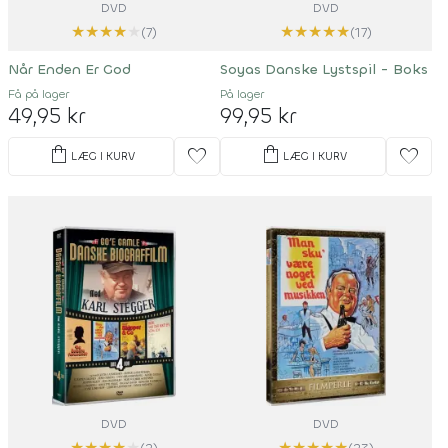
DVD
DVD
★
★
★
★
★
★
★
★
★
★
(7)
(17)
Når Enden Er God
Soyas Danske Lystspil - Boks
Få på lager
På lager
49,95 kr
99,95 kr
shopping_bag
shopping_bag
favorite
favorite
LÆG I KURV
LÆG I KURV
DVD
DVD
★
★
★
★
★
★
★
★
★
★