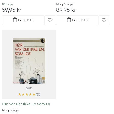
På lager
Ikke på lager
59,95 kr
89,95 kr
shopping_bag
shopping_bag
favorite
favorite
LÆG I KURV
LÆG I KURV
DVD
★
★
★
★
★
(3)
Hør Var Der Ikke En Som Lo
Ikke på lager