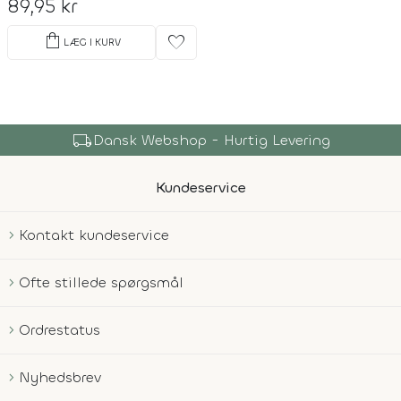
89,95 kr
shopping_bag
favorite
LÆG I KURV
local_shipping
Dansk Webshop - Hurtig Levering
Kundeservice
Kontakt kundeservice
Ofte stillede spørgsmål
Ordrestatus
Nyhedsbrev