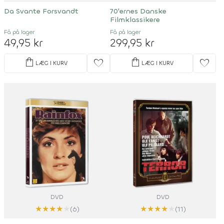
Da Svante Forsvandt
70'ernes Danske
Filmklassikere
Få på lager
Få på lager
49,95 kr
299,95 kr
shopping_bag
shopping_bag
favorite
favorite
LÆG I KURV
LÆG I KURV
DVD
DVD
★
★
★
★
★
★
★
★
★
★
(6)
(11)