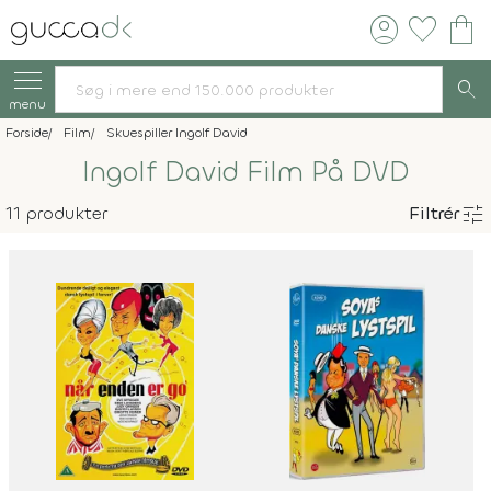
account_circle
favorite
shopping_bag
search
menu
Forside
Film
Skuespiller Ingolf David
Ingolf David Film På DVD
tune
11 produkter
Filtrér