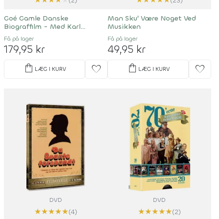
(2)
(23)
Goé Gamle Danske
Man Sku' Være Noget Ved
Biograffilm - Med Karl
Musikken
Stegger
Få på lager
Få på lager
179,95 kr
49,95 kr
shopping_bag
shopping_bag
favorite
favorite
LÆG I KURV
LÆG I KURV
DVD
DVD
★
★
★
★
★
★
★
★
★
★
(4)
(2)