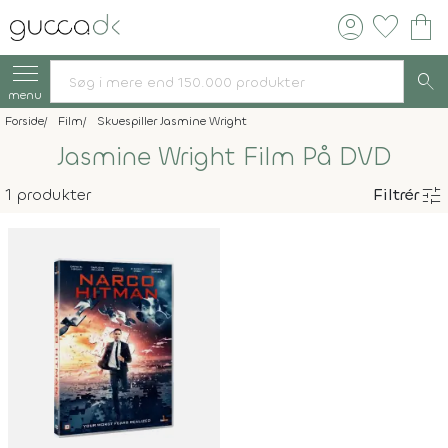
account_circle
favorite
shopping_bag
search
menu
Forside
Film
Skuespiller Jasmine Wright
Jasmine Wright Film På DVD
tune
1 produkter
Filtrér