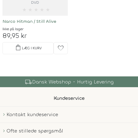
DVD
★
★
★
★
★
Narco Hitman / Still Alive
Ikke på lager
89,95 kr
shopping_bag
favorite
LÆG I KURV
local_shipping
Dansk Webshop - Hurtig Levering
Kundeservice
Kontakt kundeservice
Ofte stillede spørgsmål