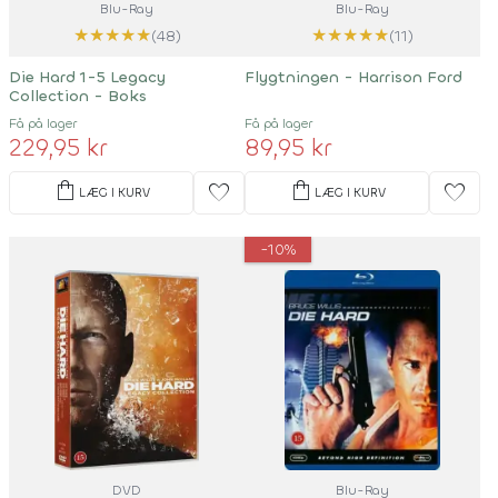
Blu-Ray
Blu-Ray
★
★
★
★
★
★
★
★
★
★
(48)
(11)
Die Hard 1-5 Legacy
Flygtningen - Harrison Ford
Collection - Boks
Få på lager
Få på lager
229,95 kr
89,95 kr
shopping_bag
shopping_bag
favorite
favorite
LÆG I KURV
LÆG I KURV
-10%
DVD
Blu-Ray