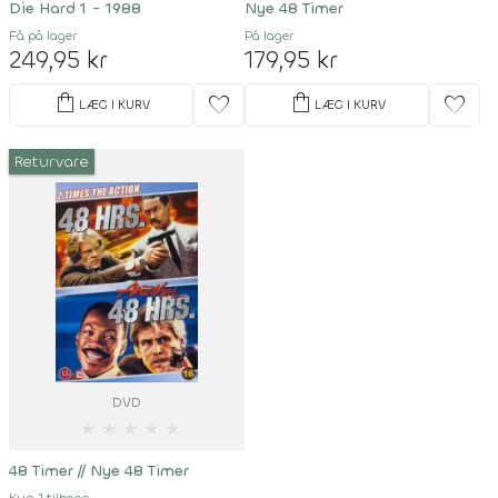
Die Hard 1 - 1988
Nye 48 Timer
Få på lager
På lager
249,95 kr
179,95 kr
shopping_bag
shopping_bag
favorite
favorite
LÆG I KURV
LÆG I KURV
Returvare
DVD
★
★
★
★
★
48 Timer
//
Nye 48 Timer