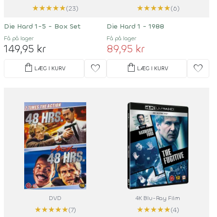
★
★
★
★
★
★
★
★
★
★
(23)
(6)
Die Hard 1-5 - Box Set
Die Hard 1 - 1988
Få på lager
Få på lager
149,95 kr
89,95 kr
shopping_bag
shopping_bag
favorite
favorite
LÆG I KURV
LÆG I KURV
DVD
4K Blu-Ray Film
★
★
★
★
★
★
★
★
★
★
(7)
(4)