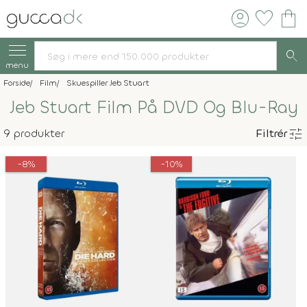
account_circle
favorite
shopping_bag
search
menu
Forside
Film
Skuespiller Jeb Stuart
Jeb Stuart Film På DVD Og Blu-Ray
tune
9 produkter
Filtrér
-8%
-10%