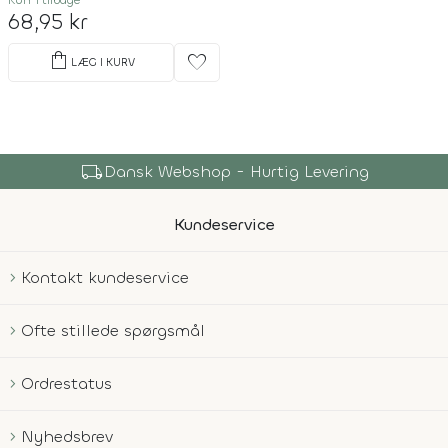
Kun 1 tilbage
68,95 kr
shopping_bag
favorite
LÆG I KURV
local_shipping
Dansk Webshop - Hurtig Levering
Kundeservice
Kontakt kundeservice
Ofte stillede spørgsmål
Ordrestatus
Nyhedsbrev