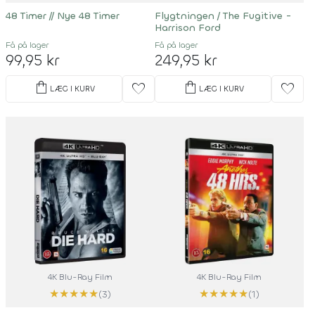
48 Timer
//
Nye 48 Timer
Flygtningen / The Fugitive -
Harrison Ford
Få på lager
Få på lager
99,95 kr
249,95 kr
shopping_bag
shopping_bag
favorite
favorite
LÆG I KURV
LÆG I KURV
4K Blu-Ray Film
4K Blu-Ray Film
★
★
★
★
★
★
★
★
★
★
(3)
(1)