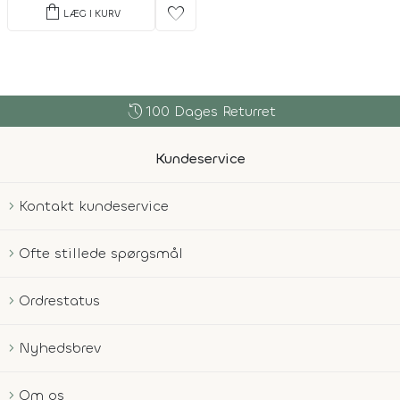
shopping_bag
favorite
LÆG I KURV
history
100 Dages Returret
Kundeservice
Kontakt kundeservice
Ofte stillede spørgsmål
Ordrestatus
Nyhedsbrev
Om os