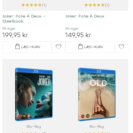
★
★
★
★
★
★
★
★
★
★
(1)
(1)
Joker: Folie Á Deux -
Joker: Folie Á Deux
Steelbook
På lager
På lager
199,95 kr
149,95 kr
shopping_bag
shopping_bag
favorite
favorite
LÆG I KURV
LÆG I KURV
Blu-Ray
Blu-Ray