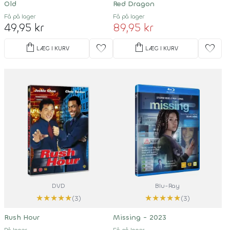
Old
Red Dragon
Få på lager
Få på lager
49,95 kr
89,95 kr
shopping_bag
shopping_bag
favorite
favorite
LÆG I KURV
LÆG I KURV
DVD
Blu-Ray
★
★
★
★
★
★
★
★
★
★
(3)
(3)
Rush Hour
Missing - 2023