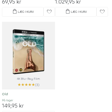
69,95 kr
1.029,95 kr
shopping_bag
shopping_bag
favorite
favorite
LÆG I KURV
LÆG I KURV
4K Blu-Ray Film
★
★
★
★
★
(3)
Old
På lager
149,95 kr