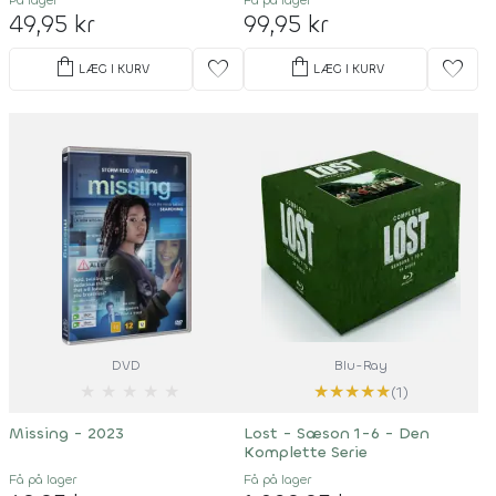
På lager
Få på lager
49,95 kr
99,95 kr
shopping_bag
shopping_bag
favorite
favorite
LÆG I KURV
LÆG I KURV
DVD
Blu-Ray
★
★
★
★
★
★
★
★
★
★
(1)
Missing - 2023
Lost - Sæson 1-6 - Den
Komplette Serie
Få på lager
Få på lager