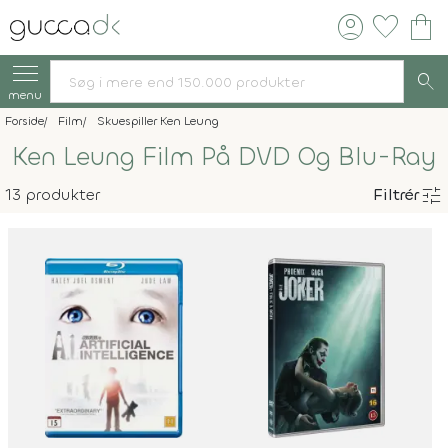
account_circle
favorite
shopping_bag
search
menu
Forside
Film
Skuespiller Ken Leung
Ken Leung Film På DVD Og Blu-Ray
tune
13 produkter
Filtrér