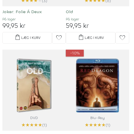
★
★
★
★
★
★
★
★
★
★
(3)
(6)
Joker: Folie Á Deux
Old
På lager
På lager
99,95 kr
59,95 kr
shopping_bag
shopping_bag
favorite
favorite
LÆG I KURV
LÆG I KURV
-10%
DVD
Blu-Ray
★
★
★
★
★
★
★
★
★
★
(1)
(1)