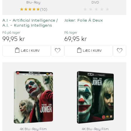
Blu-Ray
DVD
★
★
★
★
★
★
★
★
★
★
(10)
A.I - Artificial Intelligence /
Joker: Folie Á Deux
A.I. - Kunstig Intelligens
Få på lager
På lager
99,95 kr
69,95 kr
shopping_bag
shopping_bag
favorite
favorite
LÆG I KURV
LÆG I KURV
4K Blu-Ray Film
4K Blu-Ray Film