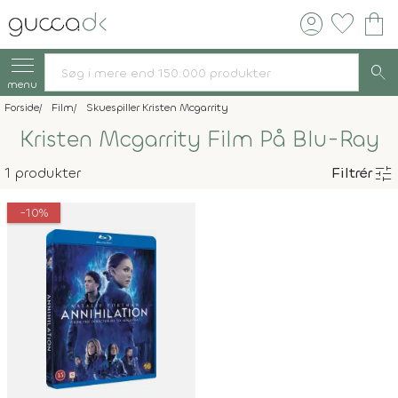
account_circle
favorite
shopping_bag
search
menu
Forside
Film
Skuespiller Kristen Mcgarrity
Kristen Mcgarrity Film På Blu-Ray
tune
1 produkter
Filtrér
-10%