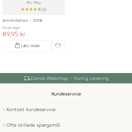
Blu-Ray
★
★
★
★
★
(4)
Annihilation - 2018
Få på lager
89,95 kr
shopping_bag
favorite
LÆG I KURV
local_shipping
Dansk Webshop - Hurtig Levering
Kundeservice
Kontakt kundeservice
Ofte stillede spørgsmål