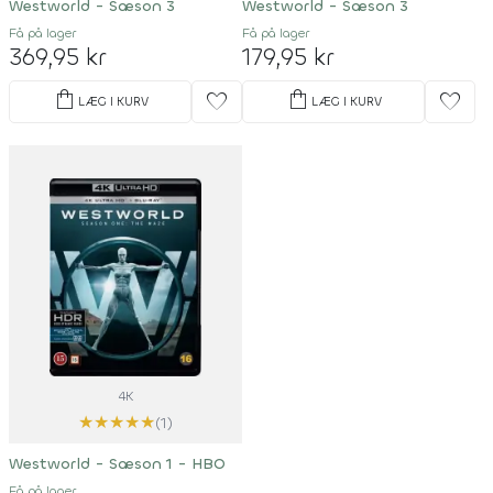
Westworld - Sæson 3
Westworld - Sæson 3
Få på lager
Få på lager
369,95 kr
179,95 kr
shopping_bag
shopping_bag
favorite
favorite
LÆG I KURV
LÆG I KURV
4K
★
★
★
★
★
(1)
Westworld - Sæson 1 - HBO
Få på lager