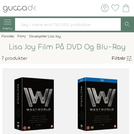
account_circle
favorite
shopping_bag
search
menu
Forside
Film
Skuespiller Lisa Joy
Lisa Joy Film På DVD Og Blu-Ray
tune
7 produkter
Filtrér