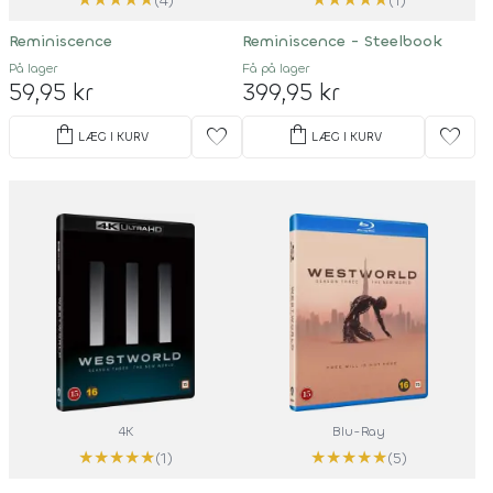
(4)
(1)
Reminiscence
Reminiscence - Steelbook
På lager
Få på lager
59,95 kr
399,95 kr
shopping_bag
shopping_bag
favorite
favorite
LÆG I KURV
LÆG I KURV
4K
Blu-Ray
★
★
★
★
★
★
★
★
★
★
(1)
(5)