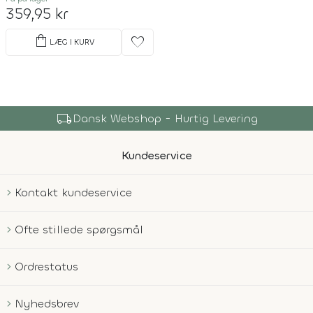
359,95 kr
shopping_bag
favorite
LÆG I KURV
local_shipping
Dansk Webshop - Hurtig Levering
Kundeservice
Kontakt kundeservice
Ofte stillede spørgsmål
Ordrestatus
Nyhedsbrev