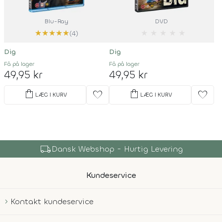
Blu-Ray
DVD
★
★
★
★
★
★
★
★
★
★
(4)
Dig
Dig
Få på lager
Få på lager
49,95 kr
49,95 kr
shopping_bag
shopping_bag
favorite
favorite
LÆG I KURV
LÆG I KURV
local_shipping
Dansk Webshop - Hurtig Levering
Kundeservice
Kontakt kundeservice