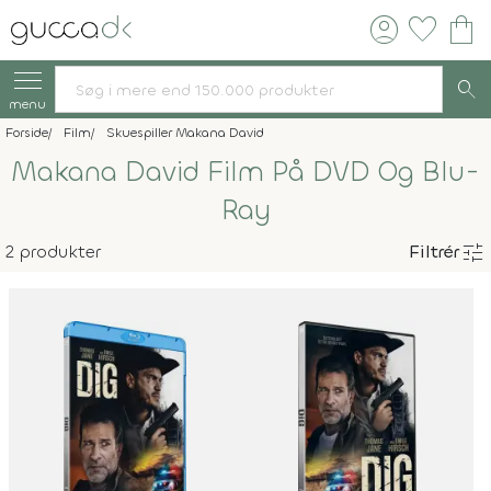
account_circle
favorite
shopping_bag
search
menu
Forside
Film
Skuespiller Makana David
Makana David Film På DVD Og Blu-
Ray
tune
2 produkter
Filtrér