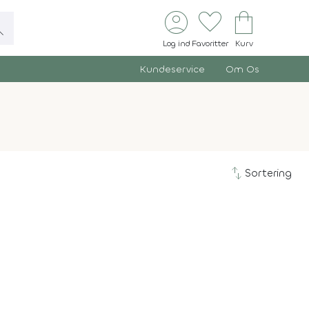
account_circle
favorite
shopping_bag
ch
Log ind
Favoritter
Kurv
Kundeservice
Om Os
swap_vert
Sortering