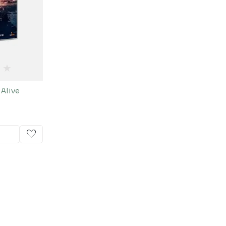
★
 Alive
favorite