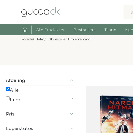
home
Alle Produkter
Bestsellers
Tilbud
Nyh
Forside
Film
Skuespiller Tim Forehand
Afdeling
Alle
Film
1
Pris
Lagerstatus