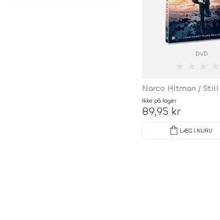
DVD
★
★
★
★
Narco Hitman / Still
Ikke på lager
89,95 kr
shopping_bag
LÆG I KURV