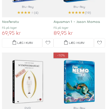
Blu-Ray
Blu-Ray
★
★
★
★
★
★
★
★
★
★
(4)
(19)
Nosferatu
Aquaman 1 - Jason Momoa
Få på lager
Få på lager
69,95 kr
89,95 kr
shopping_bag
shopping_bag
favorite
favorite
LÆG I KURV
LÆG I KURV
-10%
DVD
Blu-Ray