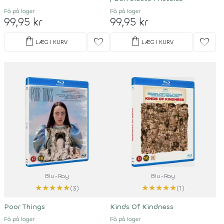
Få på lager
Få på lager
99,95 kr
99,95 kr
shopping_bag
shopping_bag
favorite
favorite
LÆG I KURV
LÆG I KURV
Blu-Ray
Blu-Ray
★
★
★
★
★
★
★
★
★
★
(3)
(1)
Poor Things
Kinds Of Kindness
Få på lager
Få på lager