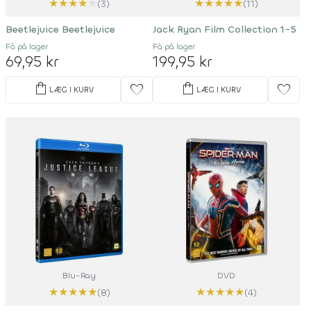
★
★
★
★
★
★
★
★
★
★
(3)
(11)
Beetlejuice Beetlejuice
Jack Ryan Film Collection 1-5
Få på lager
Få på lager
69,95 kr
199,95 kr
shopping_bag
shopping_bag
favorite
favorite
LÆG I KURV
LÆG I KURV
Blu-Ray
DVD
★
★
★
★
★
★
★
★
★
★
(8)
(4)