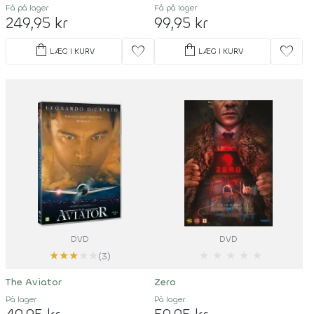
Få på lager
Få på lager
249,95 kr
99,95 kr
shopping_bag
shopping_bag
favorite
favorite
LÆG I KURV
LÆG I KURV
DVD
DVD
★
★
★
★
★
★
★
★
★
★
(3)
The Aviator
Zero
På lager
På lager