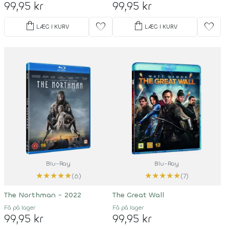
99,95 kr
99,95 kr
shopping_bag
shopping_bag
favorite
favorite
LÆG I KURV
LÆG I KURV
Blu-Ray
Blu-Ray
★
★
★
★
★
★
★
★
★
★
(6)
(7)
The Northman - 2022
The Great Wall
Få på lager
Få på lager
99,95 kr
99,95 kr