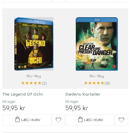
Blu-Ray
Blu-Ray
★
★
★
★
★
★
★
★
★
★
(2)
(8)
The Legend Of Ochi
Dødens Karteller
På lager
På lager
59,95 kr
59,95 kr
shopping_bag
shopping_bag
favorite
favorite
LÆG I KURV
LÆG I KURV