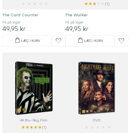
★
★
★
★
★
★
★
★
★
★
(1)
The Card Counter
The Walker
Få på lager
Få på lager
49,95 kr
49,95 kr
shopping_bag
shopping_bag
favorite
favorite
LÆG I KURV
LÆG I KURV
4K Blu-Ray Film
DVD
★
★
★
★
★
★
★
★
★
★
(1)