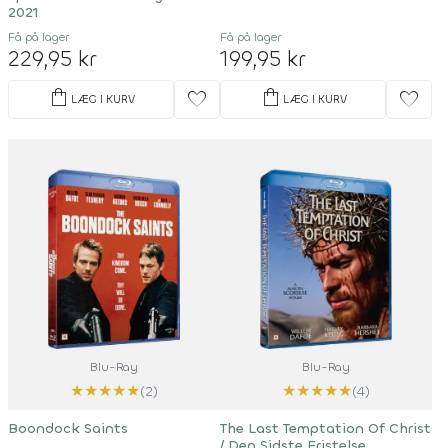
2021
Få på lager
Få på lager
229,95 kr
199,95 kr
shopping_bag
shopping_bag
favorite
favorite
LÆG I KURV
LÆG I KURV
Blu-Ray
Blu-Ray
★
★
★
★
★
★
★
★
★
★
(2)
(4)
Boondock Saints
The Last Temptation Of Christ
/ Den Sidste Fristelse