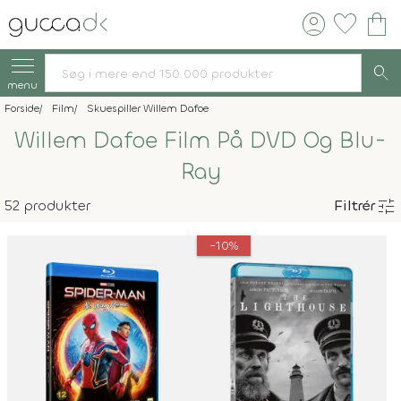
account_circle
favorite
shopping_bag
search
menu
Forside
Film
Skuespiller Willem Dafoe
Willem Dafoe Film På DVD Og Blu-
Ray
tune
52 produkter
Filtrér
-10%