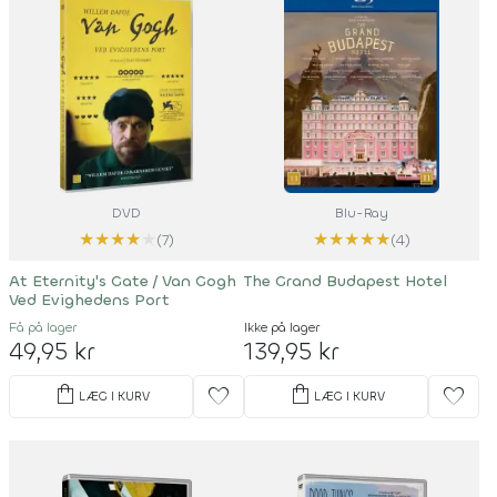
DVD
Blu-Ray
★
★
★
★
★
★
★
★
★
★
(7)
(4)
At Eternity's Gate / Van Gogh
The Grand Budapest Hotel
Ved Evighedens Port
Få på lager
Ikke på lager
49,95 kr
139,95 kr
shopping_bag
shopping_bag
favorite
favorite
LÆG I KURV
LÆG I KURV