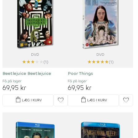
DVD
DVD
★
★
★
★
★
★
★
★
★
★
(1)
(1)
Beetlejuice Beetlejuice
Poor Things
Få på lager
Få på lager
69,95 kr
69,95 kr
shopping_bag
shopping_bag
favorite
favorite
LÆG I KURV
LÆG I KURV