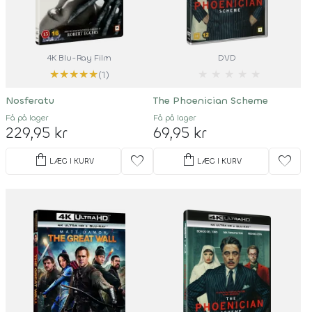
4K Blu-Ray Film
DVD
★
★
★
★
★
★
★
★
★
★
(1)
Nosferatu
The Phoenician Scheme
Få på lager
Få på lager
229,95 kr
69,95 kr
shopping_bag
shopping_bag
favorite
favorite
LÆG I KURV
LÆG I KURV