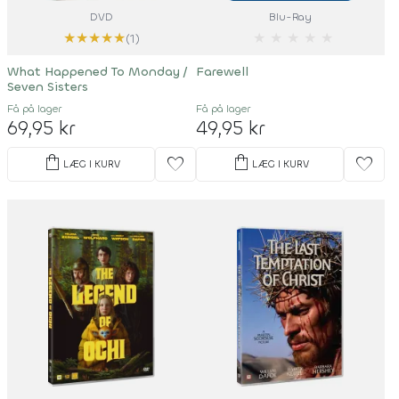
DVD
Blu-Ray
★
★
★
★
★
★
★
★
★
★
(1)
What Happened To Monday /
Farewell
Seven Sisters
Få på lager
Få på lager
69,95 kr
49,95 kr
shopping_bag
shopping_bag
favorite
favorite
LÆG I KURV
LÆG I KURV