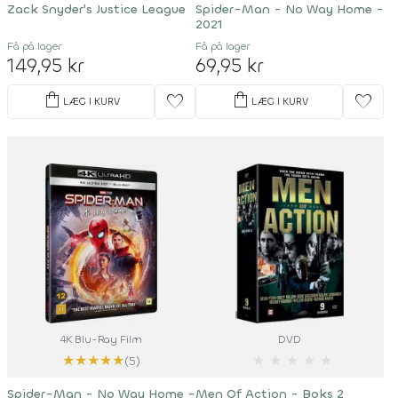
Zack Snyder's Justice League
Spider-Man - No Way Home -
2021
Få på lager
Få på lager
149,95 kr
69,95 kr
shopping_bag
shopping_bag
favorite
favorite
LÆG I KURV
LÆG I KURV
4K Blu-Ray Film
DVD
★
★
★
★
★
★
★
★
★
★
(5)
Spider-Man - No Way Home -
Men Of Action - Boks 2