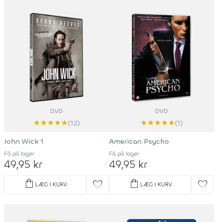
DVD
DVD
★
★
★
★
★
★
★
★
★
★
(12)
(1)
John Wick 1
American Psycho
Få på lager
Få på lager
49,95 kr
49,95 kr
shopping_bag
shopping_bag
favorite
favorite
LÆG I KURV
LÆG I KURV