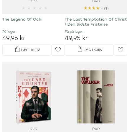
DVD
DVD
★
★
★
★
★
★
★
★
★
★
(1)
The Legend Of Ochi
The Last Temptation Of Christ
/ Den Sidste Fristelse
På lager
Få på lager
49,95 kr
49,95 kr
shopping_bag
shopping_bag
favorite
favorite
LÆG I KURV
LÆG I KURV
DVD
DVD