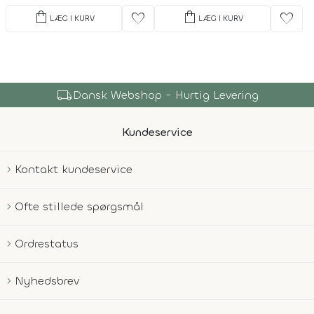
shopping_bag
shopping_bag
favorite
favorite
LÆG I KURV
LÆG I KURV
shopping_bag
Over 150.000 Produkter
Kundeservice
Kontakt kundeservice
Ofte stillede spørgsmål
Ordrestatus
Nyhedsbrev