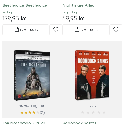
Beetlejuice Beetlejuice
Nightmare Alley
På lager
Få på lager
179,95 kr
69,95 kr
shopping_bag
shopping_bag
favorite
favorite
LÆG I KURV
LÆG I KURV
4K Blu-Ray Film
DVD
★
★
★
★
★
★
★
★
★
★
(3)
The Northman - 2022
Boondock Saints