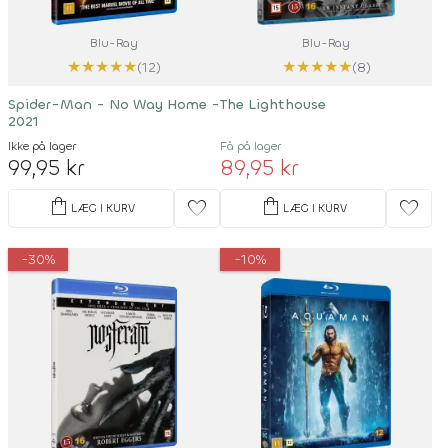
Blu-Ray
Blu-Ray
★
★
★
★
★
★
★
★
★
★
(12)
(8)
Spider-Man - No Way Home -
The Lighthouse
2021
Ikke på lager
Få på lager
99,95 kr
89,95 kr
shopping_bag
shopping_bag
favorite
favorite
LÆG I KURV
LÆG I KURV
-30%
-10%