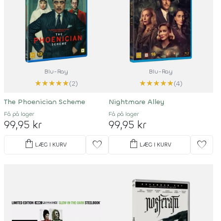
Blu-Ray
Blu-Ray
★
★
★
★
★
★
★
★
★
★
(2)
(4)
The Phoenician Scheme
Nightmare Alley
Få på lager
Få på lager
99,95 kr
99,95 kr
shopping_bag
shopping_bag
favorite
favorite
LÆG I KURV
LÆG I KURV