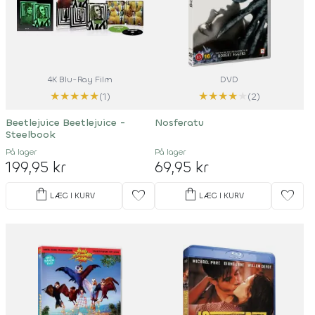
4K Blu-Ray Film
DVD
★
★
★
★
★
★
★
★
★
★
(1)
(2)
Beetlejuice Beetlejuice -
Nosferatu
Steelbook
På lager
På lager
199,95 kr
69,95 kr
shopping_bag
shopping_bag
favorite
favorite
LÆG I KURV
LÆG I KURV