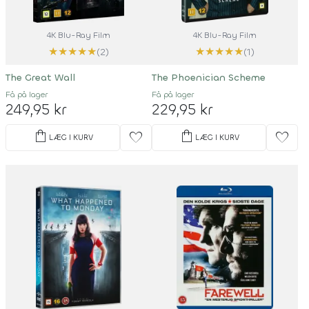
4K Blu-Ray Film
4K Blu-Ray Film
★
★
★
★
★
★
★
★
★
★
(2)
(1)
The Great Wall
The Phoenician Scheme
Få på lager
Få på lager
249,95 kr
229,95 kr
shopping_bag
shopping_bag
favorite
favorite
LÆG I KURV
LÆG I KURV