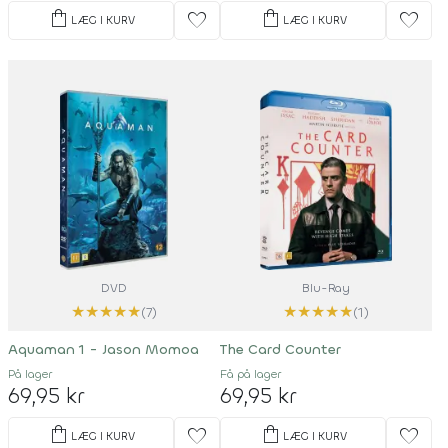
shopping_bag
shopping_bag
favorite
favorite
LÆG I KURV
LÆG I KURV
DVD
Blu-Ray
★
★
★
★
★
★
★
★
★
★
(7)
(1)
Aquaman 1 - Jason Momoa
The Card Counter
På lager
Få på lager
69,95 kr
69,95 kr
shopping_bag
shopping_bag
favorite
favorite
LÆG I KURV
LÆG I KURV