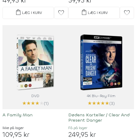
49,95 kr
59,95 kr
shopping_bag
shopping_bag
favorite
favorite
LÆG I KURV
LÆG I KURV
DVD
4K Blu-Ray Film
★
★
★
★
★
★
★
★
★
★
(1)
(3)
A Family Man
Dødens Karteller / Clear And
Present Danger
Ikke på lager
Få på lager
109,95 kr
249,95 kr