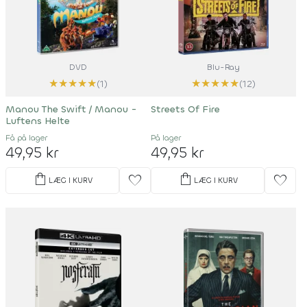
DVD
Blu-Ray
★
★
★
★
★
★
★
★
★
★
(1)
(12)
Manou The Swift / Manou -
Streets Of Fire
Luftens Helte
Få på lager
På lager
49,95 kr
49,95 kr
shopping_bag
shopping_bag
favorite
favorite
LÆG I KURV
LÆG I KURV