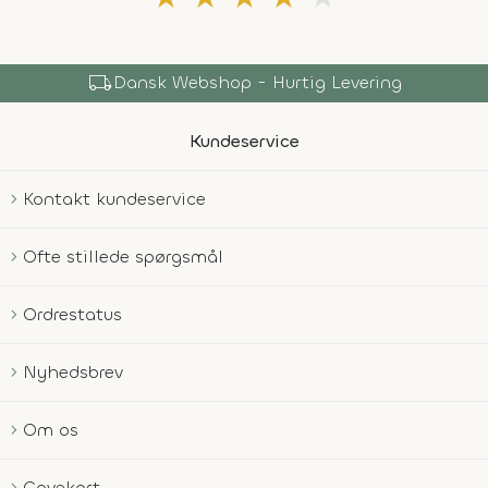
local_shipping
Dansk Webshop - Hurtig Levering
Kundeservice
Kontakt kundeservice
Ofte stillede spørgsmål
Ordrestatus
Nyhedsbrev
Om os
Gavekort