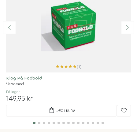
★
★
★
★
★
(1)
Klog På Fodbold
Vennerød
På lager
149,95 kr
shopping_bag
favorite
LÆG I KURV