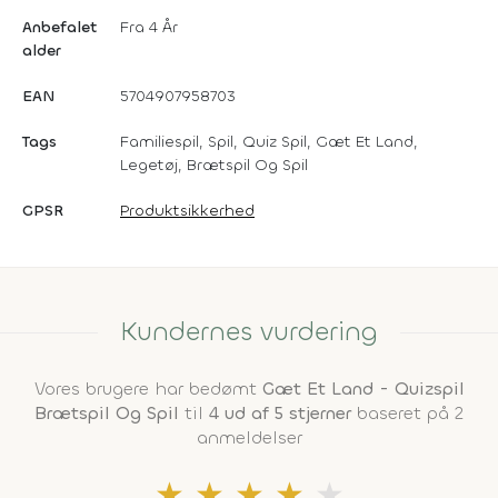
Anbefalet
Fra 4 År
alder
EAN
5704907958703
Tags
Familiespil, Spil, Quiz Spil, Gæt Et Land,
Legetøj, Brætspil Og Spil
GPSR
Produktsikkerhed
Kundernes vurdering
Vores brugere har bedømt
Gæt Et Land - Quizspil
Brætspil Og Spil
til
4 ud af 5 stjerner
baseret på 2
anmeldelser
★
★
★
★
★