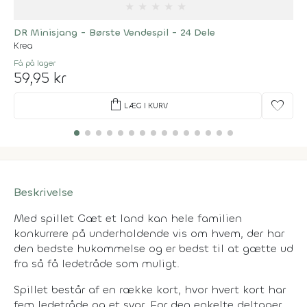
★
★
★
★
★
DR Minisjang - Børste Vendespil - 24 Dele
Krea
Få på lager
59,95 kr
shopping_bag
favorite
LÆG I KURV
Beskrivelse
Med spillet Gæt et land kan hele familien
konkurrere på underholdende vis om hvem, der har
den bedste hukommelse og er bedst til at gætte ud
fra så få ledetråde som muligt.
Spillet består af en række kort, hvor hvert kort har
fem ledetråde og et svar. For den enkelte deltager