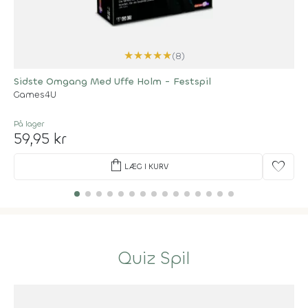
★
★
★
★
★
(8)
Sidste Omgang Med Uffe Holm - Festspil
Games4U
På lager
59,95 kr
shopping_bag
favorite
LÆG I KURV
Quiz Spil