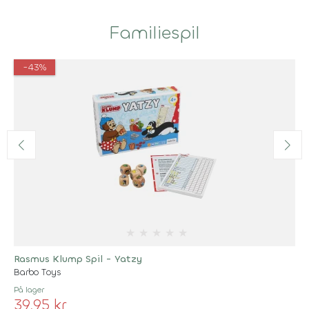
Familiespil
-43%
★
★
★
★
★
Rasmus Klump Spil - Yatzy
Barbo Toys
På lager
39,95 kr