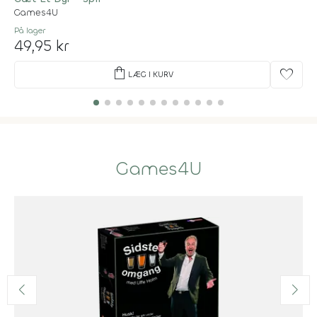
Games4U
På lager
49,95 kr
shopping_bag
favorite
LÆG I KURV
Games4U