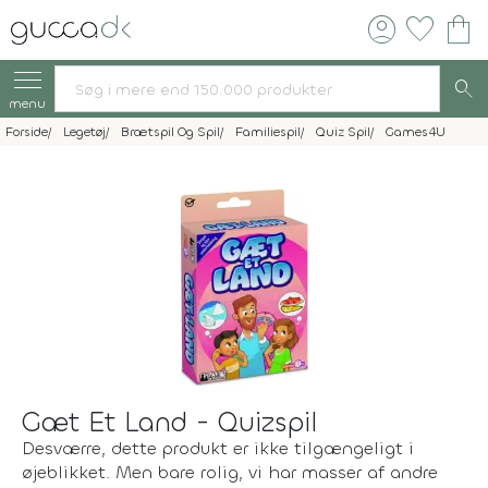
account_circle
favorite
shopping_bag
search
menu
Forside
Legetøj
Brætspil Og Spil
Familiespil
Quiz Spil
Games4U
Gæt Et Land - Quizspil
Desværre, dette produkt er ikke tilgængeligt i
øjeblikket. Men bare rolig, vi har masser af andre