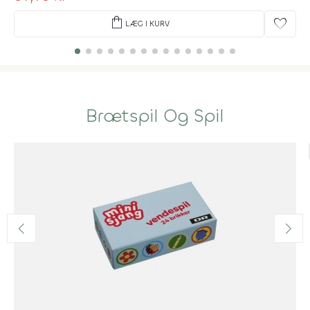
shopping_bag
favorite
LÆG I KURV
Brætspil Og Spil