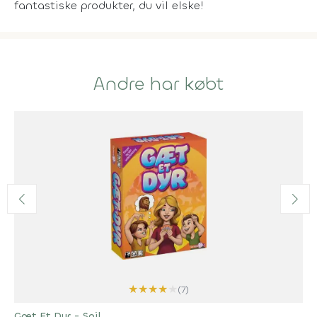
fantastiske produkter, du vil elske!
Andre har købt
★
★
★
★
★
(7)
Gæt Et Dyr - Spil