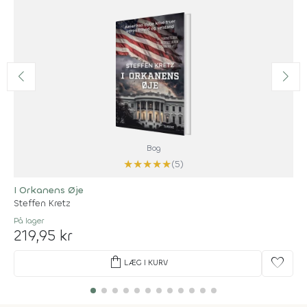
Bog
★
★
★
★
★
(5)
I Orkanens Øje
Steffen Kretz
På lager
219,95 kr
shopping_bag
favorite
LÆG I KURV