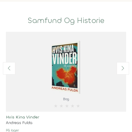
Samfund Og Historie
Bog
★
★
★
★
★
Hvis Kina Vinder
Andreas Fulda
På lager