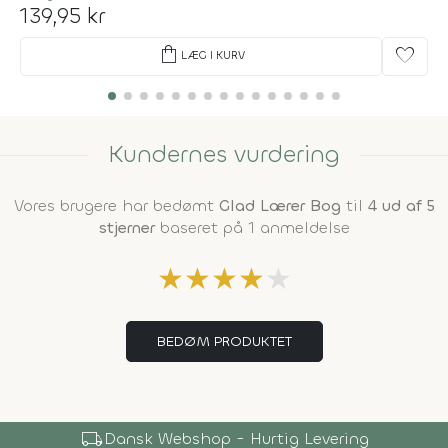
139,95 kr
shopping_bag
favorite
LÆG I KURV
Kundernes vurdering
Vores brugere har bedømt
Glad Lærer Bog
til
4 ud af 5
stjerner
baseret på 1 anmeldelse
★
★
★
★
★
BEDØM PRODUKTET
local_shipping
Dansk Webshop - Hurtig Levering