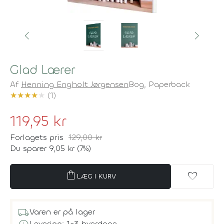
Glad Lærer
Af
Henning Engholt Jørgensen
Bog,
Paperback
★
★
★
★
★
(1)
119,95 kr
Forlagets pris
129,00 kr
Du sparer 9,05 kr (7%)
shopping_bag
favorite
LÆG I KURV
local_shipping
Varen er på lager
Levering: 1-3 hverdage