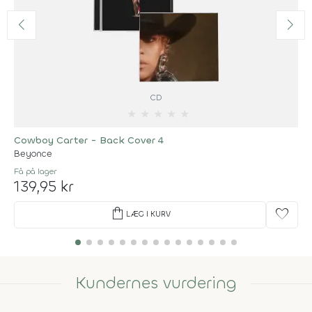
CD
★
★
★
★
★
Cowboy Carter - Back Cover 4
Beyonce
Få på lager
139,95 kr
shopping_bag
favorite
LÆG I KURV
Kundernes vurdering