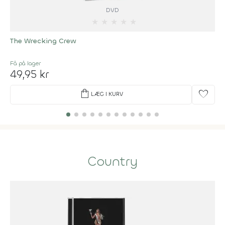
DVD
★
★
★
★
★
The Wrecking Crew
Få på lager
49,95 kr
shopping_bag
favorite
LÆG I KURV
Country