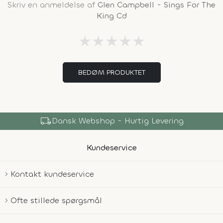
Skriv en anmeldelse af
Glen Campbell - Sings For The
King Cd
★
★
★
★
★
BEDØM PRODUKTET
local_shipping
Dansk Webshop - Hurtig Levering
Kundeservice
Kontakt kundeservice
Ofte stillede spørgsmål