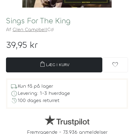
Sings For The King
Af
Glen Campbell
Cd
39,95 kr
shopping_bag
favorite
LÆG I KURV
local_shipping
Kun få på lager
schedule
Levering: 1-3 hverdage
history
100 dages returret
Fremragende - 73.936 anmeldelser