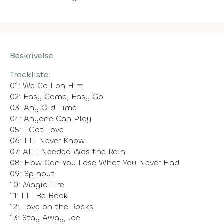
Beskrivelse
Trackliste:
01: We Call on Him
02: Easy Come, Easy Go
03: Any Old Time
04: Anyone Can Play
05: I Got Love
06: I Ll Never Know
07: All I Needed Was the Rain
08: How Can You Lose What You Never Had
09: Spinout
10: Magic Fire
11: I Ll Be Back
12: Love on the Rocks
13: Stay Away, Joe