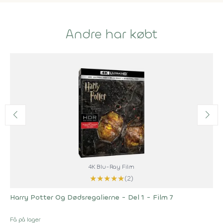
Andre har købt
4K Blu-Ray Film
★
★
★
★
★
(2)
Harry Potter Og Dødsregalierne - Del 1 - Film 7
Få på lager