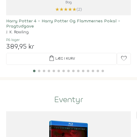
Bog
★
★
★
★
★
(2)
Harry Potter 4 - Harry Potter Og Flammernes Pokal -
Pragtudgave
J. K. Rowling
På lager
389,95 kr
shopping_bag
favorite
LÆG I KURV
Eventyr