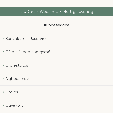
local_shipping
Dansk Webshop - Hurtig Levering
Kundeservice
Kontakt kundeservice
Ofte stillede spørgsmål
Ordrestatus
Nyhedsbrev
Om os
Gavekort