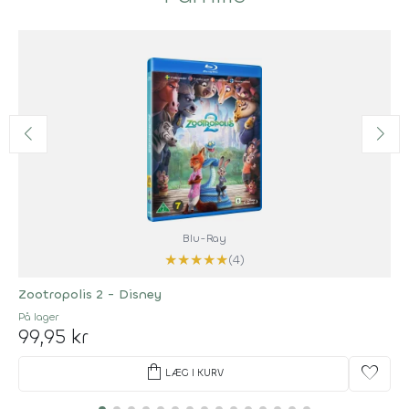
Blu-Ray
★
★
★
★
★
(4)
Zootropolis 2 - Disney
På lager
99,95 kr
shopping_bag
favorite
LÆG I KURV