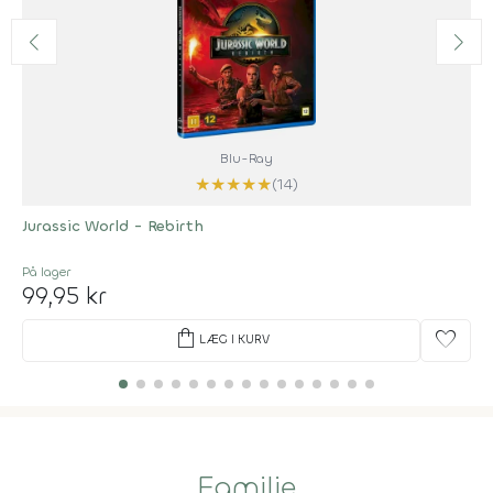
Blu-Ray
★
★
★
★
★
(14)
Jurassic World - Rebirth
På lager
99,95 kr
shopping_bag
favorite
LÆG I KURV
Familie