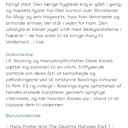
farligt sted. Den længe frygtede krig er gået i gang,
og mørkets fyrste har fået kontrol over Ministeriet
for Magi og selv Hogwarts, hvor han terroriserer og
anholder enhver, der står i vejen for ham. Den
udvalgte er blevet jaget vildt med dødsgardisterne i
hælene – de har ordre til at bringe Harry til
Voldemort… i live.
Dokumentar:
J.K. Rowling og manuskriptforfatter Steve Kloves
sætter sig sammen til en intim, fritflydende
samtale om deres årti af samarbejde og
udfordringerne ved at omdanne Rowlings romaner
til film. Få ny indsigt i Rowlings egne opfattelser af
hendes elskede karakterer gennem oprigtige
interviews, og hør hvordan Kloves var i stand til at
tilpasse dem til skærmen.
Bonusmateriale
- Harry Potter And The Deathly Hallows Part 1 -