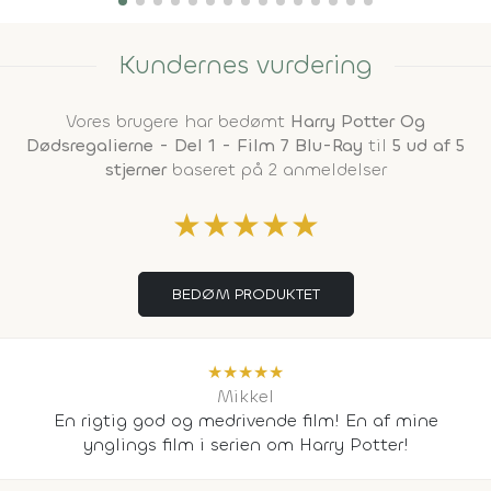
Kundernes vurdering
Vores brugere har bedømt
Harry Potter Og
Dødsregalierne - Del 1 - Film 7 Blu-Ray
til
5 ud af 5
stjerner
baseret på 2 anmeldelser
★
★
★
★
★
BEDØM PRODUKTET
★
★
★
★
★
Mikkel
En rigtig god og medrivende film! En af mine
ynglings film i serien om Harry Potter!