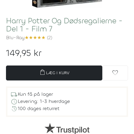
Harry Potter Og Dødsregalierne -
Del 1 - Film 7
Blu-Ray
★
★
★
★
★
(2)
149,95 kr
shopping_bag
favorite
LÆG I KURV
local_shipping
Kun få på lager
schedule
Levering: 1-3 hverdage
history
100 dages returret