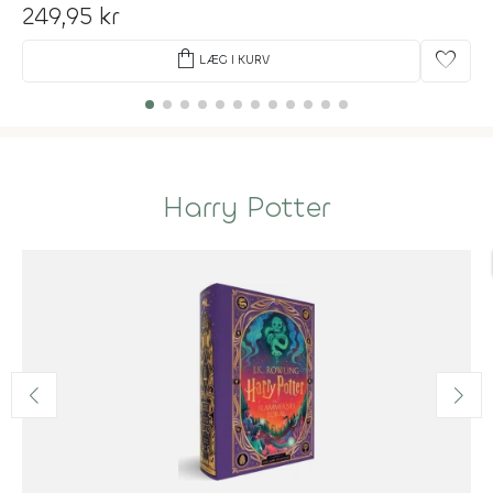
249,95 kr
shopping_bag
favorite
LÆG I KURV
Harry Potter