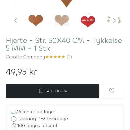
Hjerte - Str. 50X40 CM - Tykkelse
5 MM - 1 Stk
Creativ Company
★
★
★
★
★
(2)
49,95 kr
shopping_bag
favorite
LÆG I KURV
local_shipping
Varen er på lager
schedule
Levering: 1-3 hverdage
history
100 dages returret