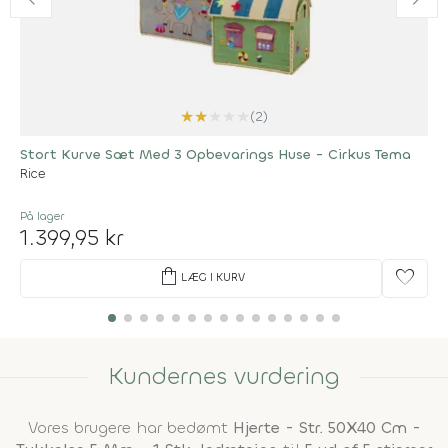
★
★
★
★
★
(2)
Stort Kurve Sæt Med 3 Opbevarings Huse - Cirkus Tema
Rice
På lager
1.399,95 kr
shopping_bag
favorite
LÆG I KURV
Kundernes vurdering
Vores brugere har bedømt
Hjerte - Str. 50X40 Cm -