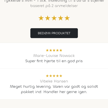
Tykkelse 5 Mm - 1 Stk. Indretning
til
5 ud af 5 stjerner
baseret på 2 anmeldelser
★
★
★
★
★
BEDØM PRODUKTET
★
★
★
★
★
Marie-Louise Nowack
Super fint hjerte til en god pris
★
★
★
★
★
Vibeke Hansen
Meget hurtig levering. Varen var godt og solidt
pakket ind. Handler her gerne igen.