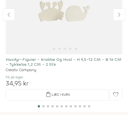
★
★
★
★
★
Havdyr-Figurer - Krabbe Og Hval - H 9,5-12 CM - B 16 CM
- Tykkelse 1,2 CM - 2 Stk
Creativ Company
Få på lager
34,95 kr
shopping_bag
favorite
LÆG I KURV