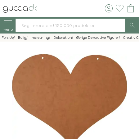
account_circle
favorite
shopping_bag
search
menu
Forside
Bolig
Indretning
Dekoration
Øvrige Dekorative Figurer
Creativ