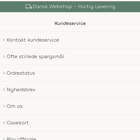
local_shipping
Dansk Webshop - Hurtig Levering
Kundeservice
Kontakt kundeservice
Ofte stillede spørgsmål
Ordrestatus
Nyhedsbrev
Om os
Gavekort
Bliv affiliate