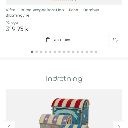
Vifte - Jaime Vægdekoration - Rosa - Bambus
Bloomingville
På lager
319,95 kr
shopping_bag
favorite
LÆG I KURV
Indretning