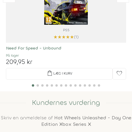
PS5
★
★
★
★
★
(1)
Need For Speed - Unbound
På lager
209,95 kr
shopping_bag
favorite
LÆG I KURV
Kundernes vurdering
Skriv en anmeldelse af
Hot Wheels Unleashed - Day One
Edition Xbox Series X