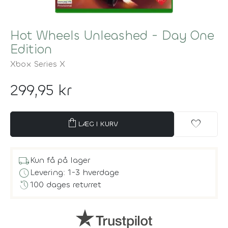
Hot Wheels Unleashed - Day One
Edition
Xbox Series X
299,95 kr
shopping_bag
favorite
LÆG I KURV
local_shipping
Kun få på lager
schedule
Levering: 1-3 hverdage
history
100 dages returret