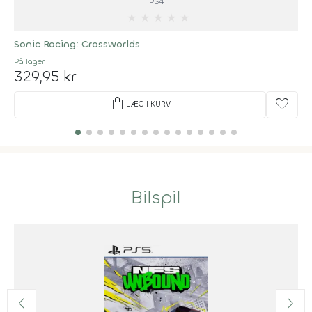
PS4
★
★
★
★
★
Sonic Racing: Crossworlds
På lager
329,95 kr
shopping_bag
favorite
LÆG I KURV
Bilspil