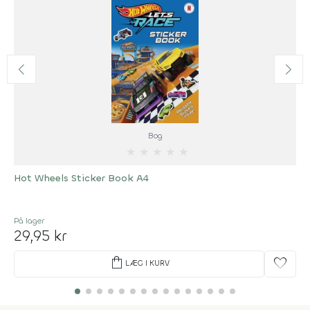
Bog
★
★
★
★
★
Hot Wheels Sticker Book A4
På lager
29,95 kr
shopping_bag
favorite
LÆG I KURV