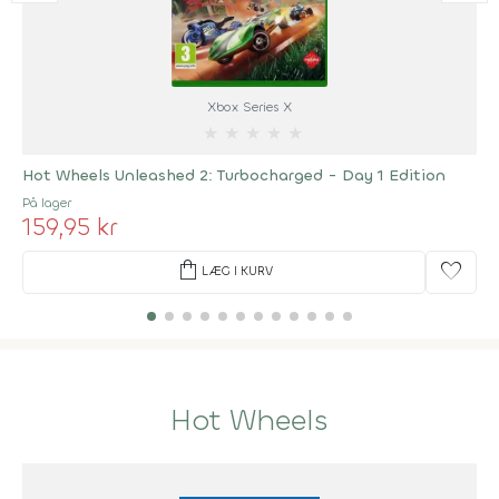
Xbox Series X
★
★
★
★
★
Hot Wheels Unleashed 2: Turbocharged - Day 1 Edition
På lager
159,95 kr
shopping_bag
favorite
LÆG I KURV
Hot Wheels