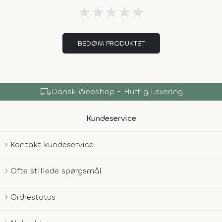
★
★
★
★
★
BEDØM PRODUKTET
local_shipping
Dansk Webshop - Hurtig Levering
Kundeservice
Kontakt kundeservice
Ofte stillede spørgsmål
Ordrestatus