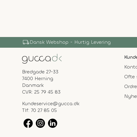
local_shipping
Dansk Webshop - Hurtig Levering
Kunde
Konta
Bredgade 27-33
Ofte 
7400 Herning
Danmark
Ordre
CVR: 25 79 45 83
Nyhe
Kundeservice@gucca.dk
Tlf:
70 27 85 05