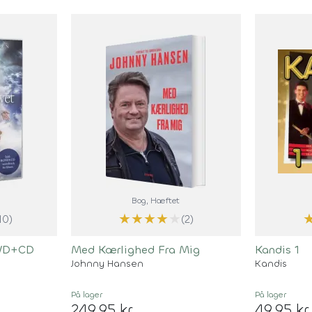
Bog
, Hæftet
★
★
★
★
★
10)
(2)
DVD+CD
Med Kærlighed Fra Mig
Kandis 1
Johnny Hansen
Kandis
På lager
På lager
249,95 kr
49,95 kr