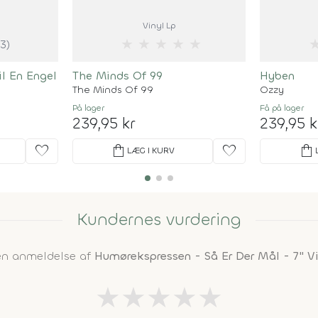
Vinyl Lp
★
★
★
★
★
(3)
l En Engel
The Minds Of 99
Hyben
The Minds Of 99
Ozzy
På lager
Få på lager
239,95 kr
239,95 k
favorite
shopping_bag
favorite
shopping_bag
LÆG I KURV
Kundernes vurdering
 en anmeldelse af
Humørekspressen - Så Er Der Mål - 7" Vi
★
★
★
★
★