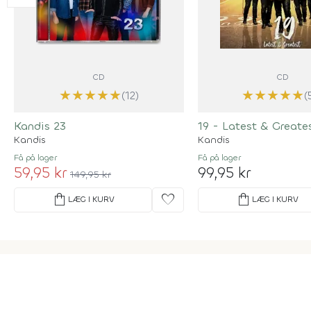
CD
CD
★
★
★
★
★
★
★
★
★
★
(12)
(
Kandis 23
19 - Latest & Greate
Kandis
Kandis
Få på lager
Få på lager
59,95 kr
99,95 kr
149,95 kr
shopping_bag
favorite
shopping_bag
LÆG I KURV
LÆG I KURV