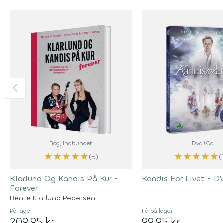
Bog
, Indbundet
Dvd+Cd
★
★
★
★
★
★
★
★
★
★
(5)
(
Klarlund Og Kandis På Kur -
Kandis For Livet - 
Forever
Bente Klarlund Pedersen
På lager
Få på lager
209,95 kr
99,95 kr