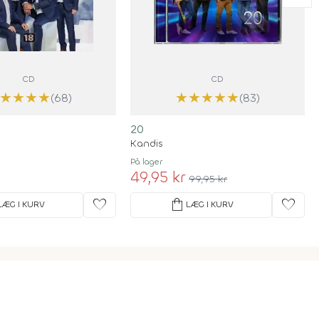
CD
CD
★
★
★
★
★
★
★
★
★
(68)
(83)
20
Kandis
På lager
49,95 kr
99,95 kr
favorite
shopping_bag
favorite
LÆG I KURV
LÆG I KURV