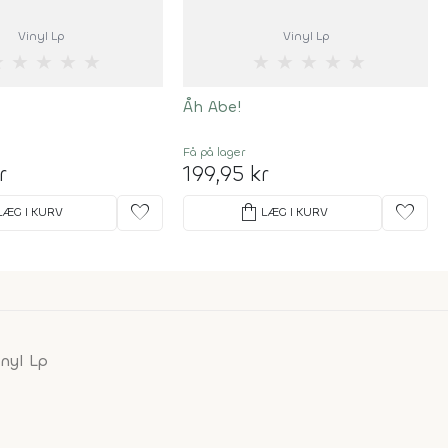
Vinyl Lp
Vinyl Lp
★
★
★
★
★
★
★
★
★
★
Åh Abe!
Få på lager
r
199,95 kr
favorite
shopping_bag
favorite
LÆG I KURV
LÆG I KURV
nyl Lp