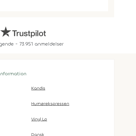
gende - 73.951 anmeldelser
 information
Kandis
Humørekspressen
Vinyl Lp
Dansk