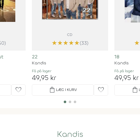
CD
★
★
★
★
★
★
50)
(33)
st
22
18
Kandis
Kandis
Få på lager
Få på lager
49,95 kr
49,95 kr
favorite
shopping_bag
favorite
shopping_bag
LÆG I KURV
Kandis