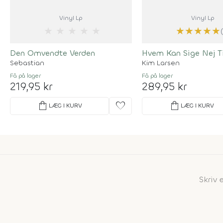
Vinyl Lp
Vinyl Lp
★
★
★
★
★
★
★
★
★
★
Den Omvendte Verden
Hvem Kan Sige Nej Ti
Sebastian
Kim Larsen
Få på lager
Få på lager
219,95 kr
289,95 kr
shopping_bag
favorite
shopping_bag
LÆG I KURV
LÆG I KURV
Skriv