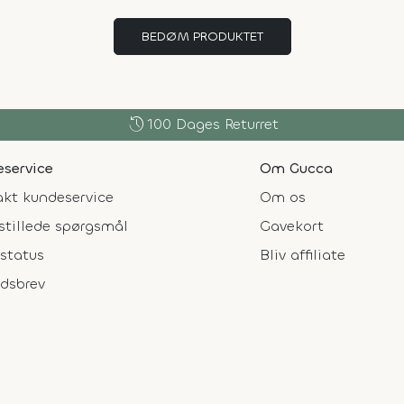
BEDØM PRODUKTET
history
100 Dages Returret
service
Om Gucca
kt kundeservice
Om os
stillede spørgsmål
Gavekort
status
Bliv affiliate
dsbrev