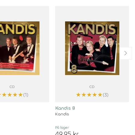
CD
CD
★
★
★
★
★
★
★
★
★
★
(1)
(3)
Kandis 8
Kandis
På lager
49,95 kr