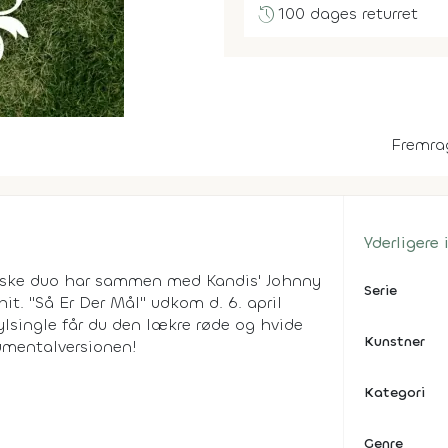
history
100 dages returret
Fremra
Yderligere
anske duo har sammen med Kandis' Johnny
Serie
. "Så Er Der Mål" udkom d. 6. april
ylsingle får du den lækre røde og hvide
Kunstner
umentalversionen!
Kategori
Genre