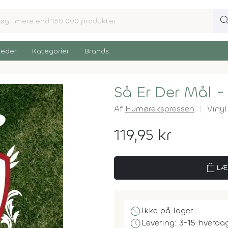
sear
eder
Kategorier
Brands
Så Er Der Mål -
Af
Humørekspressen
Vinyl
119,95 kr
shopping_bag
LÆ
block
Ikke på lager
schedule
Levering: 3-15 hverda