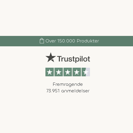
shopping_bag
Over 150.000 Produkter
Fremragende
73.951 anmeldelser