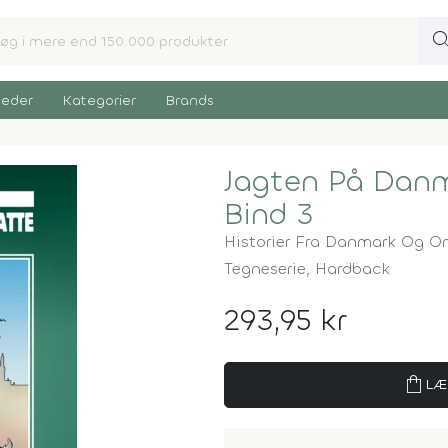
sear
eder
Kategorier
Brands
Jagten På Danm
Bind 3
Historier Fra Danmark Og 
Tegneserie,
Hardback
293,95 kr
shopping_bag
LÆ