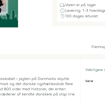
local_shipping
Varen er på lager
schedule
Levering: 1-3 hverdag
history
100 dages returret
Fremra
Yderligere
lesskabet i jagten på Danmarks skjulte
Serie
mark og det danske rigsfællesskab flere
nd 800 sider med historier, der enten
trædener af kendte danskere på slap line