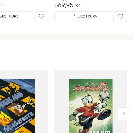
r
369,95 kr
favorite
shopping_bag
favorite
LÆG I KURV
LÆG I KURV