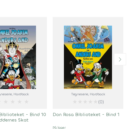
neserie
, Hardback
Tegneserie
, Hardback
★
★
★
★
★
★
★
★
★
★
(0)
iblioteket - Bind 10
Don Rosa Biblioteket - Bind 1
iddernes Skat
På lager