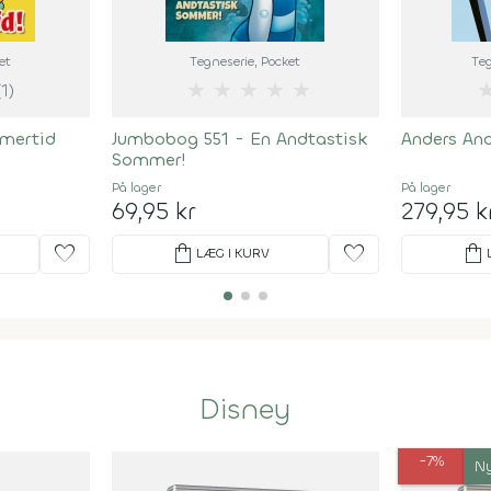
et
Tegneserie
, Pocket
Teg
★
★
★
★
★
(1)
mertid
Jumbobog 551 - En Andtastisk
Anders An
Sommer!
På lager
På lager
69,95 kr
279,95 k
favorite
shopping_bag
favorite
shopping_bag
LÆG I KURV
Disney
-7%
N