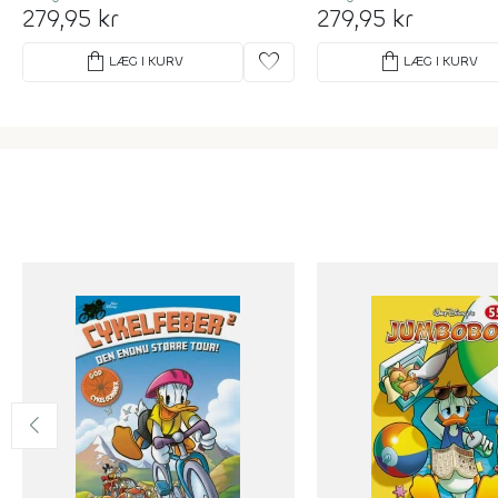
279,95 kr
279,95 kr
shopping_bag
favorite
shopping_bag
LÆG I KURV
LÆG I KURV