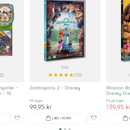
DVD
★
★
★
★
★
(2)
(10)
piller -
Zootropolis 2 - Disney
Mission B
 - 15
Disney Pi
På lager
Få på lager
99,95 kr
139,95 k
favorite
shopping_bag
favorite
shopping_bag
LÆG I KURV