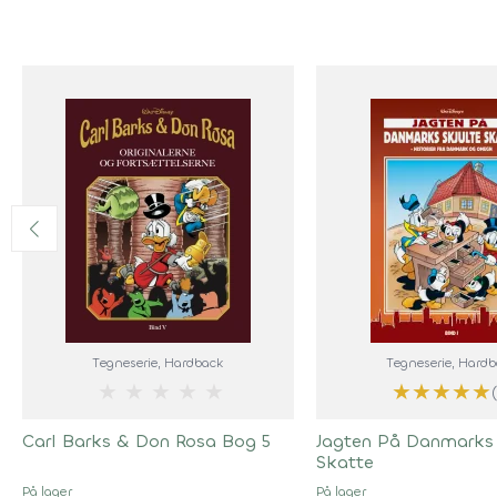
Tegneserie
, Hardback
Tegneserie
, Hard
★
★
★
★
★
★
★
★
★
★
Carl Barks & Don Rosa Bog 5
Jagten På Danmarks 
Skatte
På lager
På lager