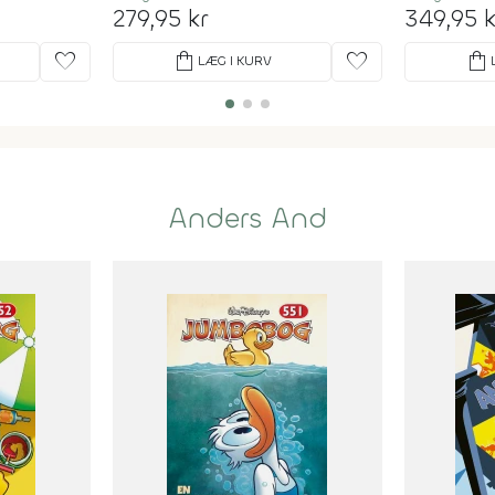
279,95 kr
349,95 k
favorite
shopping_bag
favorite
shopping_bag
LÆG I KURV
Anders And