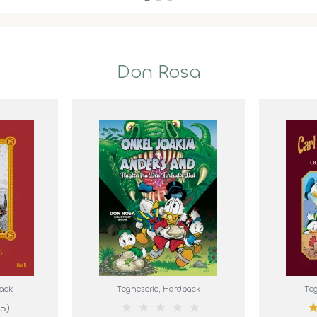
Don Rosa
back
Tegneserie
, Hardback
Teg
★
★
★
★
★
(5)