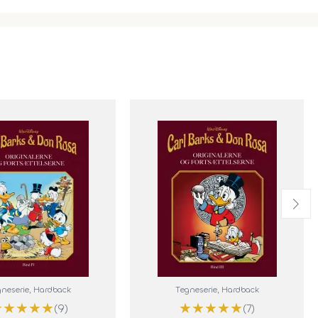
neserie
, Hardback
Tegneserie
, Hardback
★
★
★
★
★
★
★
★
★
★
(9)
(7)