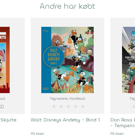
Andre har købt
back
Tegneserie
, Hardback
Teg
★
★
★
★
★
(2)
Skjulte
Walt Disneys Andeby - Bind 1
Don Rosa B
- Tempelr
På lager
På lager