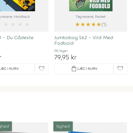
neserie
, Hardback
Tegneserie
, Pocket
★
★
★
★
★
★
★
★
★
★
(1)
d - Du Gådeste
Jumbobog 562 - Vild Med
Fodbold
På lager
r
79,95 kr
favorite
shopping_bag
favorite
LÆG I KURV
LÆG I KURV
yhed
Nyhed