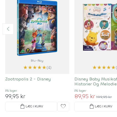
Blu-Ray
★
★
★
★
★
★
★
★
★
★
(4)
Zootropolis 2 - Disney
Disney Baby Musikafs
Historier Og Melodier
Sange
På lager
På lager
99,95 kr
89,95 kr
199,95 kr
shopping_bag
favorite
shopping_bag
LÆG I KURV
LÆG I KURV