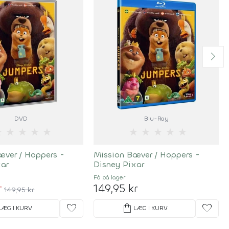
DVD
Blu-Ray
★
★
★
★
★
★
★
★
★
★
æver / Hoppers -
Mission Bæver / Hoppers -
xar
Disney Pixar
Få på lager
r
149,95 kr
149,95 kr
favorite
shopping_bag
favorite
LÆG I KURV
LÆG I KURV