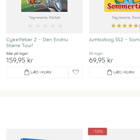
Tegneserie
, Pocket
Tegneserie
, Pock
★
★
★
★
★
★
★
★
★
★
Cykelfeber 2 - Den Endnu
Jumbobog 552 - Som
Større Tour!
Ikke på lager
På lager
159,95 kr
69,95 kr
shopping_bag
favorite
shopping_bag
LÆG I KURV
LÆG I KURV
-55%