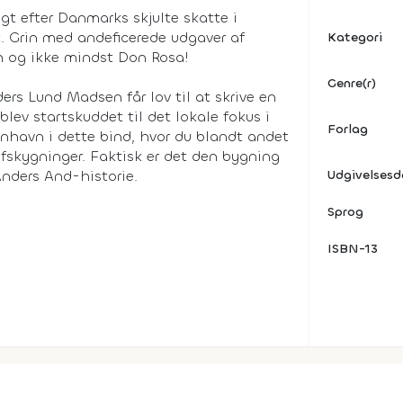
agt efter Danmarks skjulte skatte i
 Grin med andeficerede udgaver af
Kategori
h og ikke mindst Don Rosa!
Genre(r)
ers Lund Madsen får lov til at skrive en
blev startskuddet til det lokale fokus i
Forlag
nhavn i dette bind, hvor du blandt andet
 afskygninger. Faktisk er det den bygning
Anders And-historie.
Udgivelses
Sprog
ISBN-13