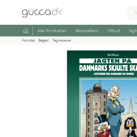
home
Alle Produkter
Bestsellers
Tilbud
Nyh
Forside
Bøger
Tegneserier