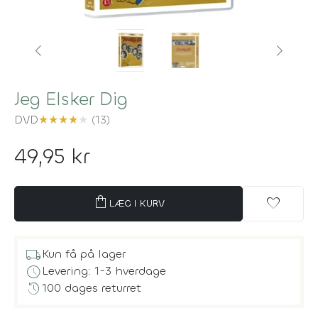
Jeg Elsker Dig
DVD
★
★
★
★
★
(13)
49,95 kr
shopping_bag
favorite
LÆG I KURV
local_shipping
Kun få på lager
schedule
Levering: 1-3 hverdage
history
100 dages returret