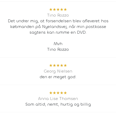
★
★
★
★
★
Tino Rozzo
Det undrer mig, at forsendelsen blev afleveret hos
købmanden på Nyelandsvej, når min postkasse
sagtens kan rumme en DVD.
Mvh
Tino Rozzo
★
★
★
★
★
Georg Nielsen
den er meget god.
★
★
★
★
★
Anna Lise Thomsen
Som altid, nemt, hurtig og billig