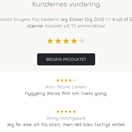
Kundernes vurdering
Vores brugere har bedømt
Jeg Elsker Dig DVD
til
4 ud af 5
stjerner
baseret på 13 anmeldelser
★
★
★
★
★
BEDØM PRODUKTET
★
★
★
★
★
Ann-Marie Larsen
hyggelig dansk film om livets gang.
★
★
★
★
★
Anny Holmgaard
Jeg fik ikke alt fra start, men det blev hurtigt rettet