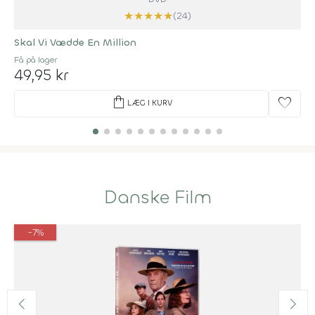
★
★
★
★
★
(24)
Skal Vi Vædde En Million
Få på lager
49,95 kr
shopping_bag
favorite
LÆG I KURV
Danske Film
-7%