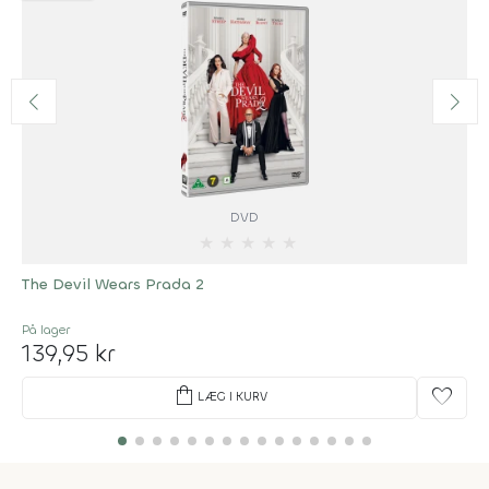
DVD
★
★
★
★
★
The Devil Wears Prada 2
På lager
139,95 kr
shopping_bag
favorite
LÆG I KURV