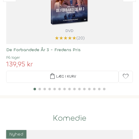
DVD
★
★
★
★
★
(20)
De Forbandede År 3 - Fredens Pris
På lager
139,95 kr
shopping_bag
favorite
LÆG I KURV
Komedie
Nyhed