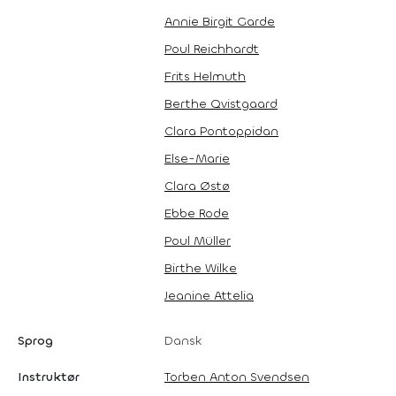
Annie Birgit Garde
Poul Reichhardt
Frits Helmuth
Berthe Qvistgaard
Clara Pontoppidan
Else-Marie
Clara Østø
Ebbe Rode
Poul Müller
Birthe Wilke
Jeanine Attelia
Sprog
Dansk
Instruktør
Torben Anton Svendsen