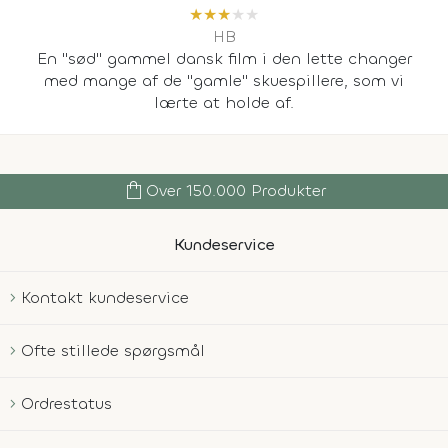
★
★
★
★
★
HB
En "sød" gammel dansk film i den lette changer
med mange af de "gamle" skuespillere, som vi
lærte at holde af.
shopping_bag
Over 150.000 Produkter
Kundeservice
Kontakt kundeservice
Ofte stillede spørgsmål
Ordrestatus