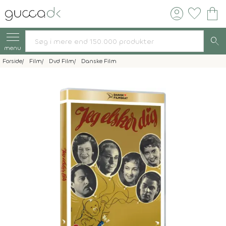
account_circle
favorite
shopping_bag
search
menu
Forside
Film
Dvd Film
Danske Film