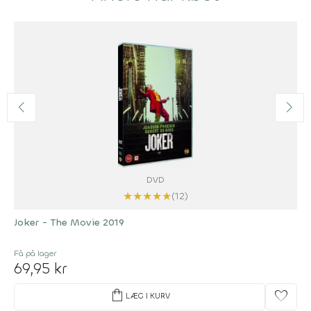
DVD
★
★
★
★
★
(12)
Joker - The Movie 2019
Få på lager
69,95 kr
shopping_bag
favorite
LÆG I KURV