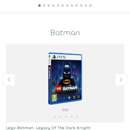
Batman
PS5
★
★
★
★
★
Lego Batman: Legacy Of The Dark Knight