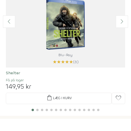
Blu-Ray
★
★
★
★
★
(6)
Shelter
Få på lager
149,95 kr
shopping_bag
favorite
LÆG I KURV