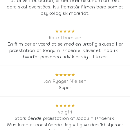
at blive lidt action, er det nærmest som om det
bare skal overståes. Nu fremstår filmen bare som et
psykologisk mareridt.
★
★
★
★
★
Kate Thomsen
En film der er værd at se med en urtolig skuespiller
præstation af Joaquin Phoenix. Giver et indblik i
hvorfor personen udvikler sig til Joker.
★
★
★
★
★
Jan Ryager Nielsen
Super
★
★
★
★
★
valgfri
Storslående præstation af Joaquin Phoenix.
Musikken er enestående. Jeg vil give den 10 stjerner