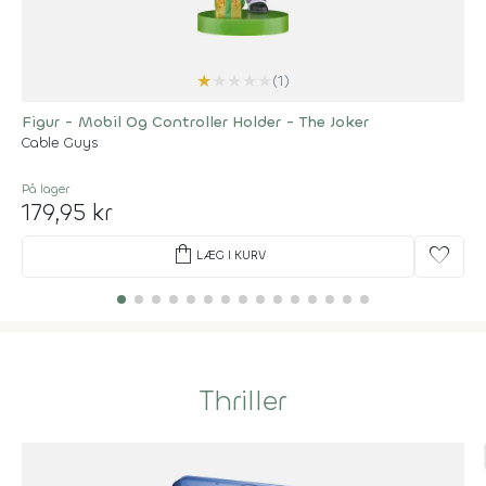
★
★
★
★
★
(1)
Figur - Mobil Og Controller Holder - The Joker
Cable Guys
På lager
179,95 kr
shopping_bag
favorite
LÆG I KURV
Thriller