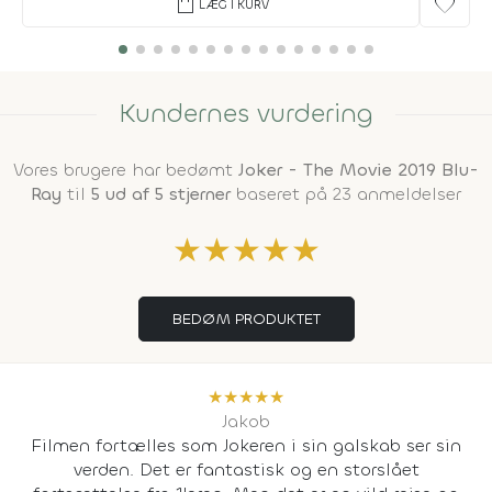
shopping_bag
favorite
LÆG I KURV
Kundernes vurdering
Vores brugere har bedømt
Joker - The Movie 2019 Blu-
Ray
til
5 ud af 5 stjerner
baseret på 23 anmeldelser
★
★
★
★
★
BEDØM PRODUKTET
★
★
★
★
★
Jakob
Filmen fortælles som Jokeren i sin galskab ser sin
verden. Det er fantastisk og en storslået