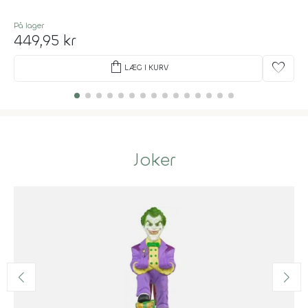
På lager
449,95 kr
shopping_bag
favorite
LÆG I KURV
Joker