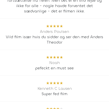
fortsættelse fra 1'eren. Men det er en vild rejse og
ikke for alle - nogle havde forventet det
sædvanlige - det er filmen ikke.
★
★
★
★
★
Anders Poulsen
Vild film især hvis du sidder og ser den med Anders
Theodor
★
★
★
★
★
Noah
pefeckt en must see
★
★
★
★
★
Kenneth C Lausen
Super fed film
★
★
★
★
★