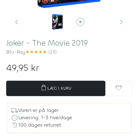
play_circle
Joker - The Movie 2019
Blu-Ray
★
★
★
★
★
(23)
49,95 kr
shopping_bag
favorite
LÆG I KURV
local_shipping
Varen er på lager
schedule
Levering: 1-3 hverdage
history
100 dages returret