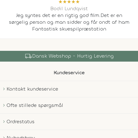
★
★
★
★
★
Bodil Lundqvist
Jeg syntes det er en rigtig god film.Det er en
sørgelig person og man sidder og får ondt af ham
Fantastisk skuespilpræstation
local_shipping
Dansk Webshop - Hurtig Levering
Kundeservice
Kontakt kundeservice
Ofte stillede spørgsmål
Ordrestatus
Nyhedsbrev