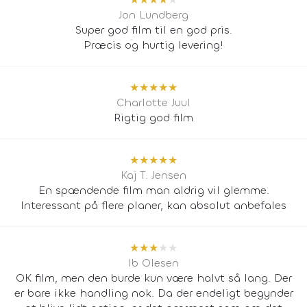
Jon Lundberg
Super god film til en god pris.
Præcis og hurtig levering!
★
★
★
★
★
Charlotte Juul
Rigtig god film
★
★
★
★
★
Kaj T. Jensen
En spændende film man aldrig vil glemme.
Interessant på flere planer, kan absolut anbefales
★
★
★
★
★
Ib Olesen
OK film, men den burde kun være halvt så lang. Der
er bare ikke handling nok. Da der endeligt begynder