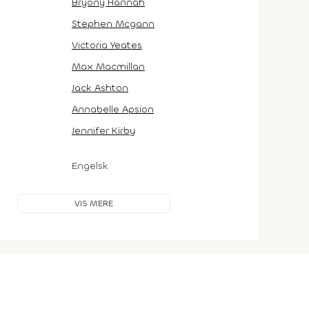
Bryony Hannah
Stephen Mcgann
Victoria Yeates
Max Macmillan
Jack Ashton
Annabelle Apsion
Jennifer Kirby
Engelsk
VIS MERE