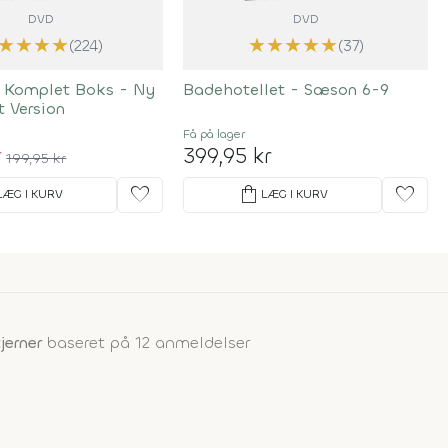
DVD
DVD
★
★
★
★
★
★
★
★
★
(224)
(37)
 Komplet Boks - Ny
Badehotellet - Sæson 6-9
t Version
Få på lager
r
399,95 kr
199,95 kr
favorite
shopping_bag
favorite
LÆG I KURV
LÆG I KURV
jerner
baseret på 12 anmeldelser