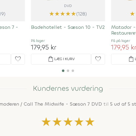
DVD
★
★
★
★
★
★
19)
(128)
æson 7 -
Badehotellet - Sæson 10 - TV2
Matador -
Restaurere
På lager
Få på lager
179,95 kr
179,95 k
favorite
shopping_bag
favorite
shopping_bag
LÆG I KURV
Kundernes vurdering
moderen / Call The Midwife - Sæson 7 DVD
til
5 ud af 5 st
★
★
★
★
★