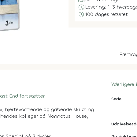
local_shipping
schedule
Levering: 1-3 hverdag
history
100 dages returret
Fremra
Yderligere
ast End fortsætter.
Serie
v, hjertevarmende og gribende skildring
 hendes kolleger på Nonnatus House,
Udgivelses
 Special på 3 dvd'er.
Produktions