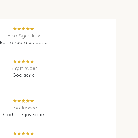
★
★
★
★
★
Else Agerskov
kan anbefales at se
★
★
★
★
★
Birgit Woer
God serie
★
★
★
★
★
Tina Jensen
God og sjov serie
★
★
★
★
★