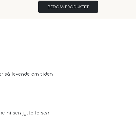
BEDØM PRODUKTET
er så levende om tiden
e hilsen jytte larsen