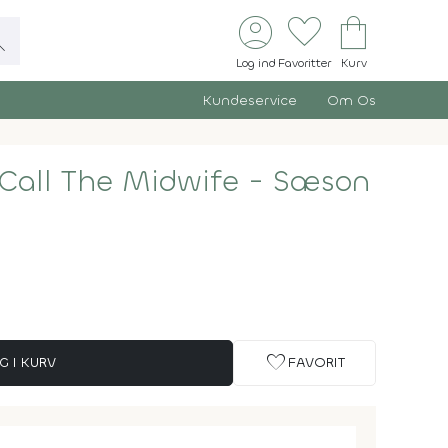
account_circle
favorite
shopping_bag
ch
Log ind
Favoritter
Kurv
Kundeservice
Om Os
 Call The Midwife - Sæson
favorite
G I KURV
FAVORIT