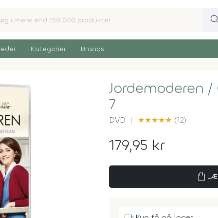
sear
eder
Kategorier
Brands
Jordemoderen /
7
DVD
★
★
★
★
★
(12)
179,95 kr
shopping_bag
LÆ
Kun få på lager