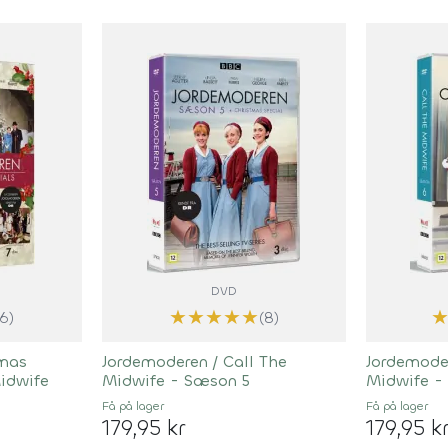
DVD
★
★
★
★
★
(6)
(8)
tmas
Jordemoderen / Call The
Jordemoder
Midwife
Midwife - Sæson 5
Midwife -
Få på lager
Få på lager
179,95 kr
179,95 k