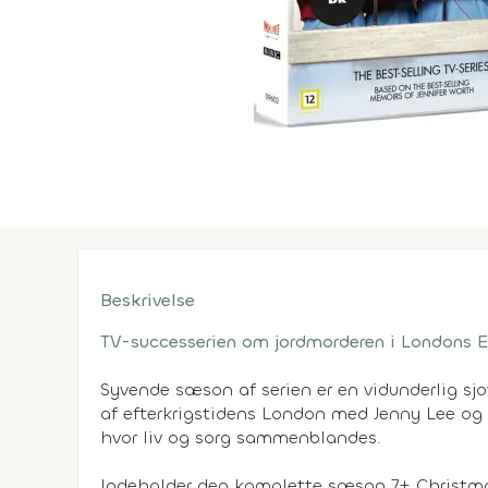
Beskrivelse
TV-successerien om jordmorderen i Londons E
Syvende sæson af serien er en vidunderlig sjo
af efterkrigstidens London med Jenny Lee og
hvor liv og sorg sammenblandes.
Indeholder den komplette sæson 7+ Christmas