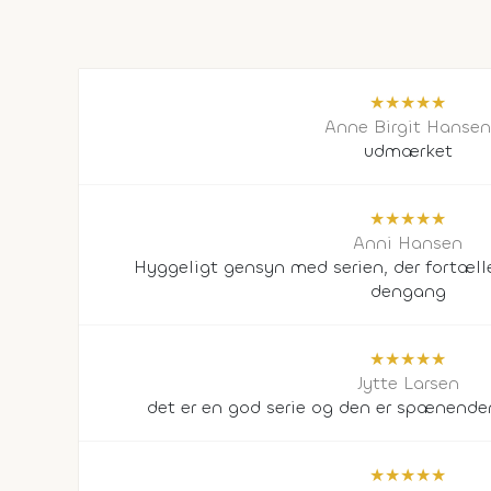
★
★
★
★
★
Anne Birgit Hansen
udmærket
★
★
★
★
★
Anni Hansen
Hyggeligt gensyn med serien, der fortæll
dengang
★
★
★
★
★
Jytte Larsen
det er en god serie og den er spænenden
★
★
★
★
★