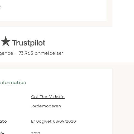
e
gende - 73.963 anmeldelser
 information
Call The Midwife
Jordemoderen
dato
Er udgivet 03/09/2020
år
2017