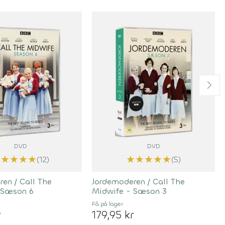
DVD
DVD
★
★
★
★
★
★
★
★
★
★
(12)
(5)
en / Call The
Jordemoderen / Call The
 Sæson 6
Midwife - Sæson 3
Få på lager
r
179,95 kr