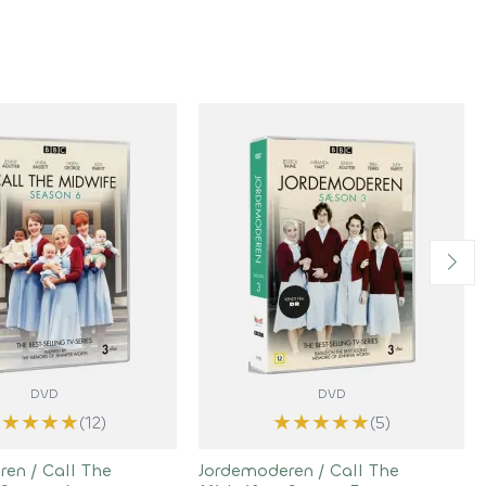
DVD
DVD
★
★
★
★
★
★
★
★
★
★
(12)
(5)
en / Call The
Jordemoderen / Call The