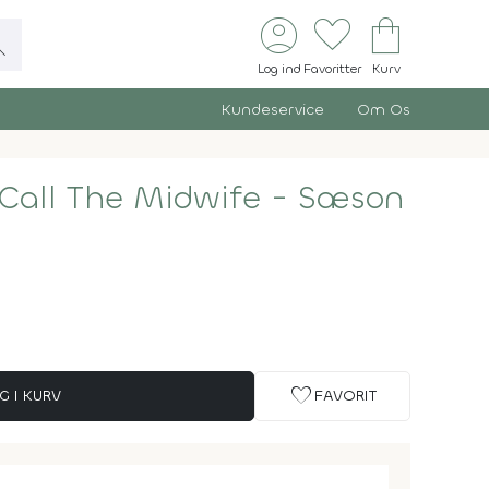
account_circle
favorite
shopping_bag
ch
Log ind
Favoritter
Kurv
Kundeservice
Om Os
 Call The Midwife - Sæson
favorite
G I KURV
FAVORIT