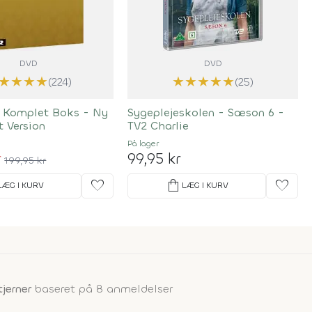
DVD
DVD
★
★
★
★
★
★
★
★
★
(224)
(25)
 Komplet Boks - Ny
Sygeplejeskolen - Sæson 6 -
t Version
TV2 Charlie
På lager
r
99,95 kr
199,95 kr
favorite
shopping_bag
favorite
LÆG I KURV
LÆG I KURV
tjerner
baseret på 8 anmeldelser