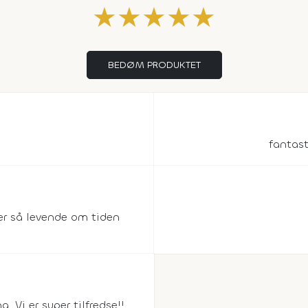
★
★
★
★
★
BEDØM PRODUKTET
fantast
er så levende om tiden
 Vi er super tilfredse!!