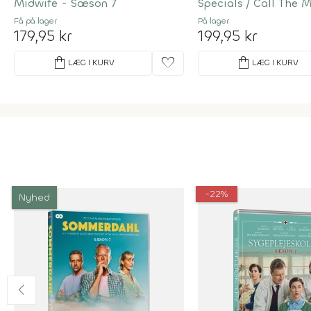
Midwife - Sæson 7
Specials / Call The 
Få på lager
På lager
179,95 kr
199,95 kr
shopping_bag
favorite
shopping_bag
LÆG I KURV
LÆG I KURV
-22%
Nyhed