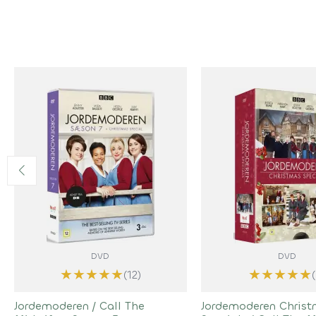
DVD
DVD
★
★
★
★
★
★
★
★
★
★
(12)
Jordemoderen / Call The
Jordemoderen Chris