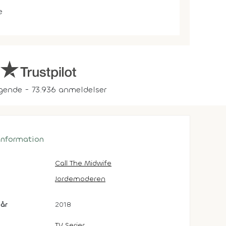
e
gende - 73.936 anmeldelser
 information
Call The Midwife
Jordemoderen
år
2018
TV Serier