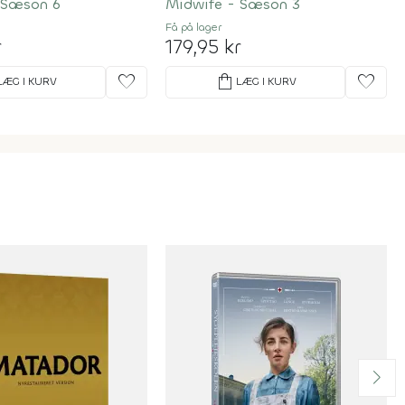
 Sæson 6
Midwife - Sæson 3
Få på lager
r
179,95 kr
favorite
shopping_bag
favorite
LÆG I KURV
LÆG I KURV