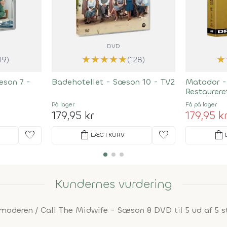
DVD
★
★
★
★
★
★
19)
(128)
æson 7 -
Badehotellet - Sæson 10 - TV2
Matador -
Restaurere
På lager
Få på lager
179,95 kr
179,95 k
favorite
shopping_bag
favorite
shopping_bag
LÆG I KURV
Kundernes vurdering
moderen / Call The Midwife - Sæson 8 DVD
til
5 ud af 5 s