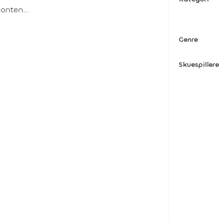
sonten….
Genre
Skuespillere