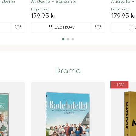
Midwife
Midwife - Sæson 5
Midwife -
Få på lager
Få på lager
179,95 kr
179,95 k
favorite
shopping_bag
favorite
shopping_bag
LÆG I KURV
Drama
-10%