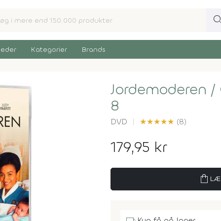
sear
eder
Kategorier
Brands
Jordemoderen /
8
DVD
★
★
★
★
★
(8)
179,95 kr
shopping_bag
LÆ
Kun få på lager