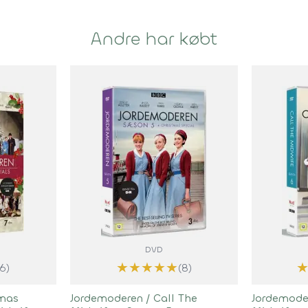
Andre har købt
DVD
★
★
★
★
★
(6)
(8)
tmas
Jordemoderen / Call The
Jordemoder