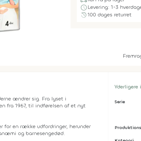
local_shipping
schedule
Levering: 1-3 hverdag
history
100 dages returret
Fremra
Yderligere
erne ændrer sig. Fra lyset i
Serie
 fra 1967, til indførelsen af et nyt
r for en række udfordringer, herunder
Produktions
leanæmi og barnesengedød.
Kategori