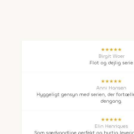
★
★
★
★
★
Birgit Woer
Flot og dejlig serie
★
★
★
★
★
Anni Hansen
Hyggeligt gensyn med serien, der fortæll
dengang.
★
★
★
★
★
Elin Henriques
Som sædvandlige perfekt og hurtig levering.