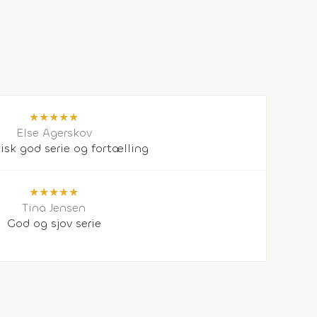
★
★
★
★
★
Else Agerskov
isk god serie og fortælling
★
★
★
★
★
Tina Jensen
God og sjov serie