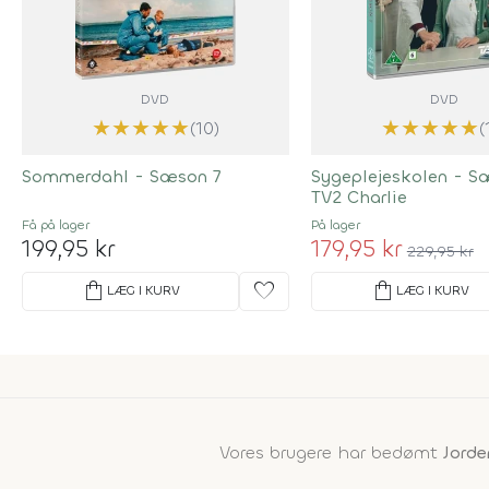
DVD
DVD
★
★
★
★
★
★
★
★
★
★
(10)
(
Sommerdahl - Sæson 7
Sygeplejeskolen - S
TV2 Charlie
Få på lager
På lager
199,95 kr
179,95 kr
229,95 kr
shopping_bag
favorite
shopping_bag
LÆG I KURV
LÆG I KURV
Vores brugere har bedømt
Jorde