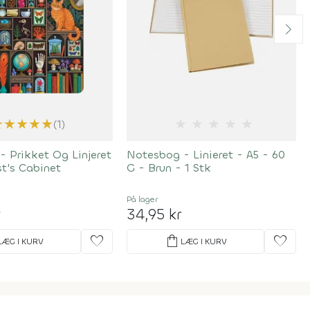
★
★
★
★
★
★
★
★
★
★
(1)
 Prikket Og Linjeret
Notesbog - Linieret - A5 - 60
t's Cabinet
G - Brun - 1 Stk
På lager
r
34,95 kr
favorite
shopping_bag
favorite
LÆG I KURV
LÆG I KURV