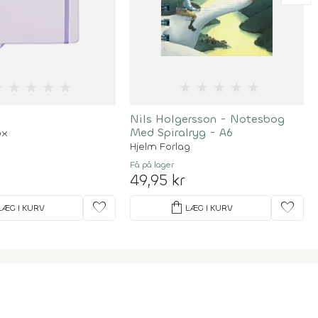
★
★
★
★
★
★
★
★
★
★
Nils Holgersson - Notesbog
Med Spiralryg - A6
ox
Hjelm Forlag
Få på lager
49,95 kr
favorite
shopping_bag
favorite
LÆG I KURV
LÆG I KURV