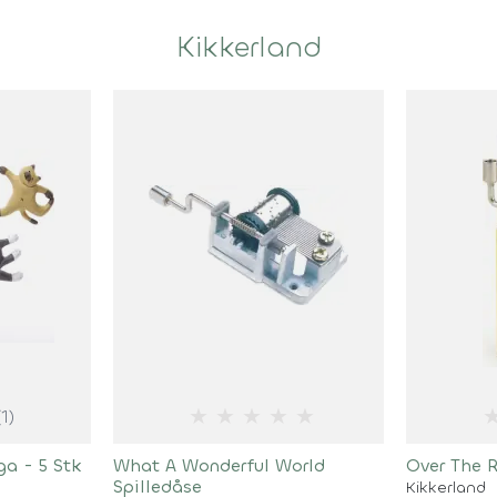
Kikkerland
★
★
★
★
★
(1)
ga - 5 Stk
What A Wonderful World
Over The 
Spilledåse
Kikkerland