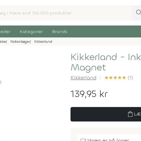
sear
eder
Kategorier
Brands
okke
Notesbøger
Kikkerland
Kikkerland - In
Magnet
Kikkerland
★
★
★
★
★
(1)
139,95 kr
shopping_bag
LÆ
Varen er på lager