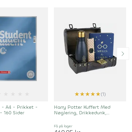
★
★
★
★
★
★
★
★
★
★
(1)
- A4 - Prikket -
Harry Potter Kuffert Med
 - 160 Sider
Nøglering, Drikkedunk,
Notesbog Og Blyanter
Få på lager