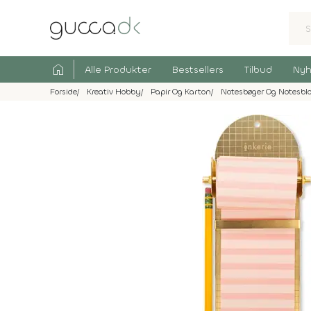
home
Alle Produkter
Bestsellers
Tilbud
Nyh
Forside
Kreativ Hobby
Papir Og Karton
Notesbøger Og Notesbl