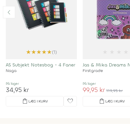
★
★
★
★
★
★
★
★
★
(1)
A5 Subjekt Notesbog - 4 Faner
Jas & Mika Dreams 
Naga
Firstgrade
På lager
På lager
34,95 kr
99,95 kr
119,95 kr
shopping_bag
favorite
shopping_bag
LÆG I KURV
LÆG I KURV