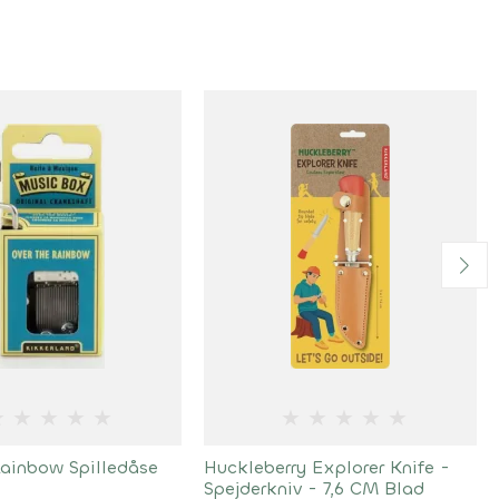
★
★
★
★
★
★
★
★
★
★
Rainbow Spilledåse
Huckleberry Explorer Knife -
Spejderkniv - 7,6 CM Blad