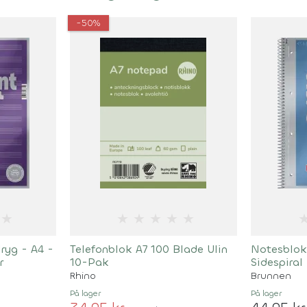
-50%
★
★
★
★
★
★
ryg - A4 -
Telefonblok A7 100 Blade Ulin
Notesblok 
r
10-Pak
Sidespiral
Rhino
Brunnen
På lager
På lager