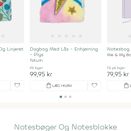
★
★
★
★
★
★
g Linjeret
Dagbog Med Lås - Enhjørning
Notesbog
- Plys
Me & My B
Totum
På lager
Få på lager
99,95 kr
79,95 kr
favorite
shopping_bag
favorite
shopping_bag
LÆG I KURV
Notesbøger Og Notesblokke