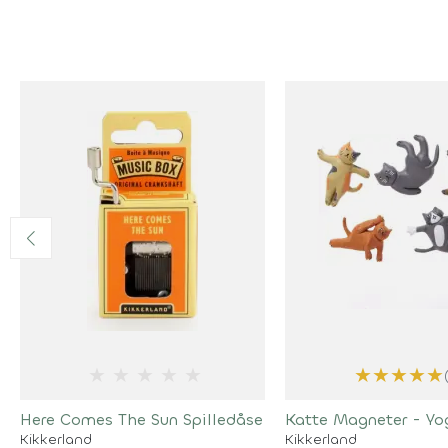
★
★
★
★
★
★
★
★
★
★
Here Comes The Sun Spilledåse
Katte Magneter - Yo
Kikkerland
Kikkerland