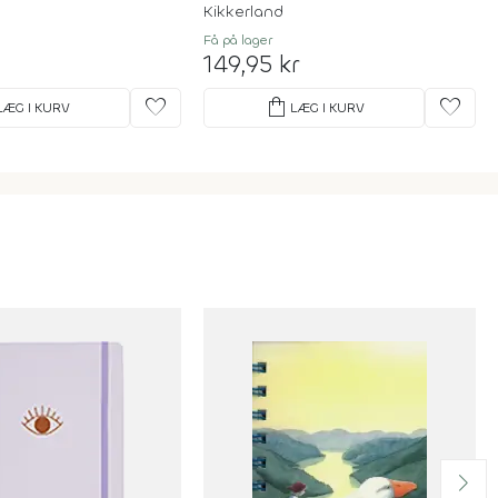
Kikkerland
Få på lager
149,95 kr
favorite
shopping_bag
favorite
LÆG I KURV
LÆG I KURV