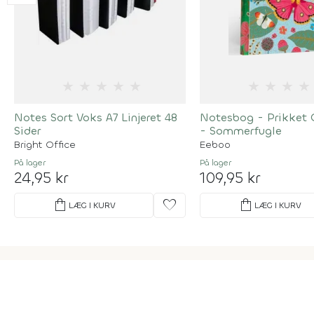
★
★
★
★
★
★
★
★
★
Notes Sort Voks A7 Linjeret 48
Notesbog - Prikket O
Sider
- Sommerfugle
Bright Office
Eeboo
På lager
På lager
24,95 kr
109,95 kr
shopping_bag
favorite
shopping_bag
LÆG I KURV
LÆG I KURV