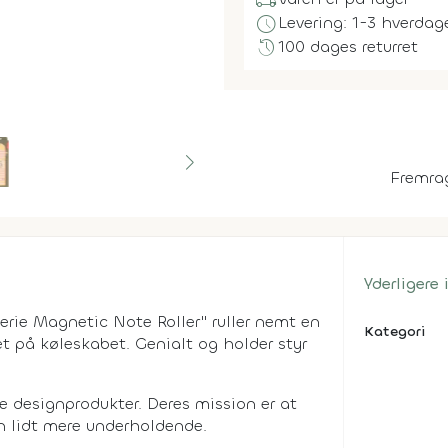
local_shipping
schedule
Levering: 1-3 hverdag
history
100 dages returret
Fremra
Yderligere
kerie Magnetic Note Roller" ruller nemt en
Kategori
æt på køleskabet. Genialt og holder styr
e designprodukter. Deres mission er at
n lidt mere underholdende.