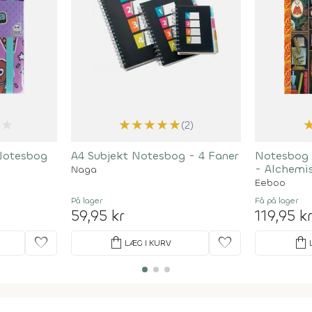
★
★
★
★
★
★
(2)
Notesbog
A4 Subjekt Notesbog - 4 Faner
Notesbog -
- Alchemis
Naga
Eeboo
På lager
Få på lager
59,95 kr
119,95 k
favorite
shopping_bag
favorite
shopping_bag
LÆG I KURV