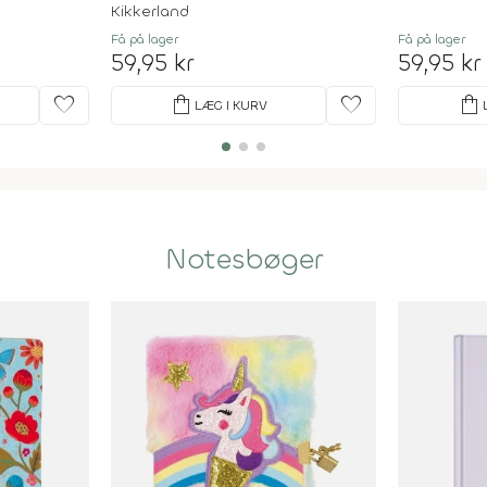
Kikkerland
Få på lager
Få på lager
59,95 kr
59,95 kr
favorite
shopping_bag
favorite
shopping_bag
LÆG I KURV
Notesbøger