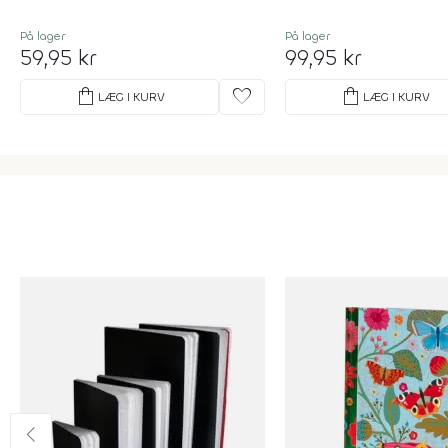
På lager
På lager
59,95 kr
99,95 kr
shopping_bag
favorite
shopping_bag
LÆG I KURV
LÆG I KURV