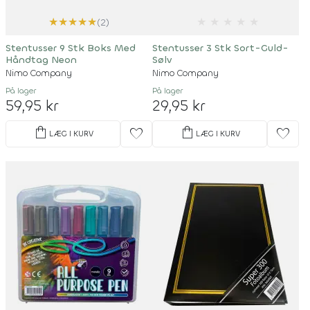
★
★
★
★
★
★
★
★
★
★
(2)
Stentusser 9 Stk Boks Med
Stentusser 3 Stk Sort-Guld-
Håndtag Neon
Sølv
Nimo Company
Nimo Company
På lager
På lager
59,95 kr
29,95 kr
shopping_bag
shopping_bag
favorite
favorite
LÆG I KURV
LÆG I KURV