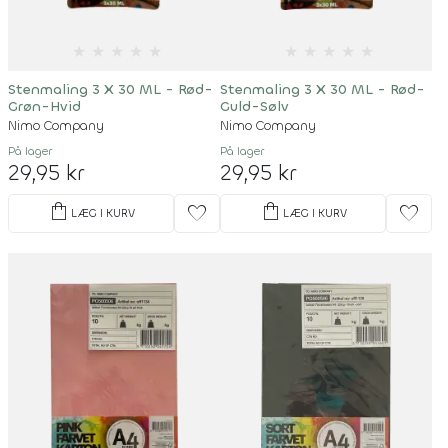
★
★
★
★
★
★
★
★
★
★
Stenmaling 3 X 30 ML - Rød-
Stenmaling 3 X 30 ML - Rød-
Grøn-Hvid
Guld-Sølv
Nimo Company
Nimo Company
På lager
På lager
29,95 kr
29,95 kr
shopping_bag
shopping_bag
favorite
favorite
LÆG I KURV
LÆG I KURV