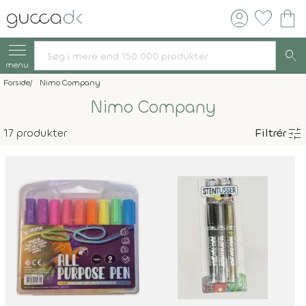
account_circle
favorite
shopping_bag
search
menu
Forside
Nimo Company
Nimo Company
tune
17 produkter
Filtrér