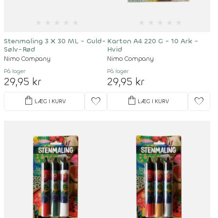
★
★
★
★
★
★
★
★
★
★
Stenmaling 3 X 30 ML - Guld-
Karton A4 220 G - 10 Ark -
Sølv-Rød
Hvid
Nimo Company
Nimo Company
På lager
På lager
29,95 kr
29,95 kr
shopping_bag
shopping_bag
favorite
favorite
LÆG I KURV
LÆG I KURV