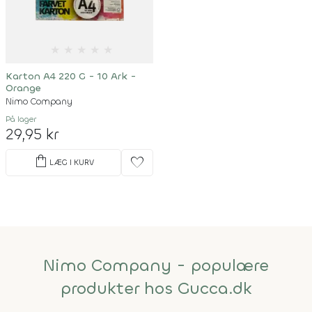
★
★
★
★
★
Karton A4 220 G - 10 Ark -
Orange
Nimo Company
På lager
29,95 kr
shopping_bag
favorite
LÆG I KURV
Nimo Company - populære
produkter hos Gucca.dk