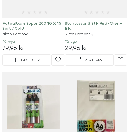
★
★
★
★
★
★
★
★
★
★
Fotoalbum Super 200 10 X 15
Stentusser 3 Stk Rød-Grøn-
Sort / Guld
Blå
Nimo Company
Nimo Company
På lager
På lager
79,95 kr
29,95 kr
shopping_bag
shopping_bag
favorite
favorite
LÆG I KURV
LÆG I KURV