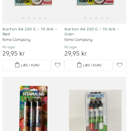
★
★
★
★
★
★
★
★
★
★
Karton A4 220 G - 10 Ark -
Karton A4 220 G - 10 Ark -
Rød
Grøn
Nimo Company
Nimo Company
På lager
På lager
29,95 kr
29,95 kr
shopping_bag
shopping_bag
favorite
favorite
LÆG I KURV
LÆG I KURV