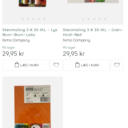
★
★
★
★
★
★
★
★
★
★
Stenmaling 3 X 30 ML - Lys
Stenmaling 3 X 30 ML - Grøn-
Brun-Brun-Laks
Hvid-Rød
Nimo Company
Nimo Company
På lager
På lager
29,95 kr
29,95 kr
shopping_bag
shopping_bag
favorite
favorite
LÆG I KURV
LÆG I KURV