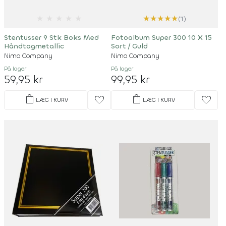
★
★
★
★
★
★
★
★
★
★
(1)
Stentusser 9 Stk Boks Med
Fotoalbum Super 300 10 X 15
Håndtagmetallic
Sort / Guld
Nimo Company
Nimo Company
På lager
På lager
59,95 kr
99,95 kr
shopping_bag
shopping_bag
favorite
favorite
LÆG I KURV
LÆG I KURV