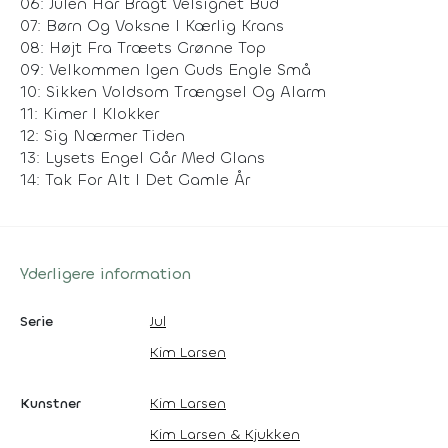
06: Julen Har Bragt Velsignet Bud
07: Børn Og Voksne I Kærlig Krans
08: Højt Fra Træets Grønne Top
09: Velkommen Igen Guds Engle Små
10: Sikken Voldsom Trængsel Og Alarm
11: Kimer I Klokker
12: Sig Nærmer Tiden
13: Lysets Engel Går Med Glans
14: Tak For Alt I Det Gamle År
Yderligere information
Serie
Jul
Kim Larsen
Kunstner
Kim Larsen
Kim Larsen & Kjukken