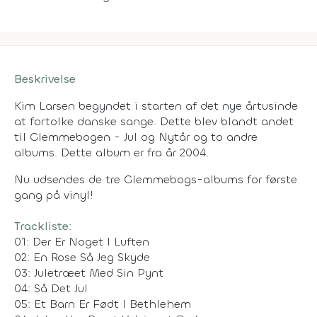
Beskrivelse
Kim Larsen begyndet i starten af det nye årtusinde
at fortolke danske sange. Dette blev blandt andet
til Glemmebogen - Jul og Nytår og to andre
albums. Dette album er fra år 2004.
Nu udsendes de tre Glemmebogs-albums for første
gang på vinyl!
Trackliste:
01: Der Er Noget I Luften
02: En Rose Så Jeg Skyde
03: Juletræet Med Sin Pynt
04: Så Det Jul
05: Et Barn Er Født I Bethlehem