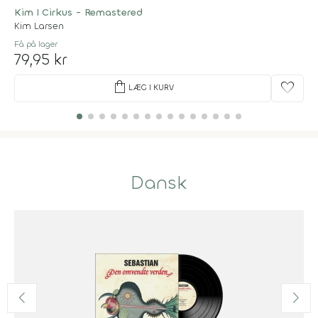
Kim I Cirkus - Remastered
Kim Larsen
Få på lager
79,95 kr
shopping_bag
favorite
LÆG I KURV
Dansk