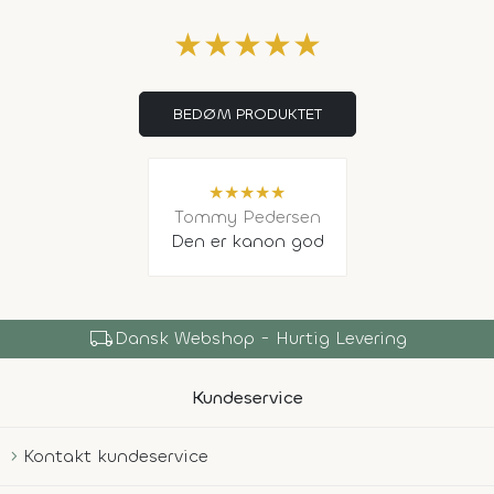
★
★
★
★
★
BEDØM PRODUKTET
★
★
★
★
★
Tommy Pedersen
Den er kanon god
local_shipping
Dansk Webshop - Hurtig Levering
Kundeservice
Kontakt kundeservice