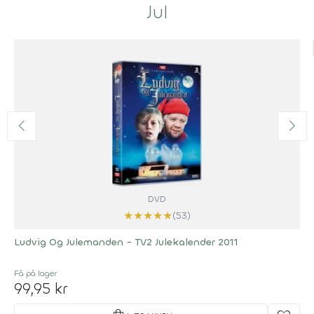
Jul
DVD
★
★
★
★
★
(53)
Ludvig Og Julemanden - TV2 Julekalender 2011
Få på lager
99,95 kr