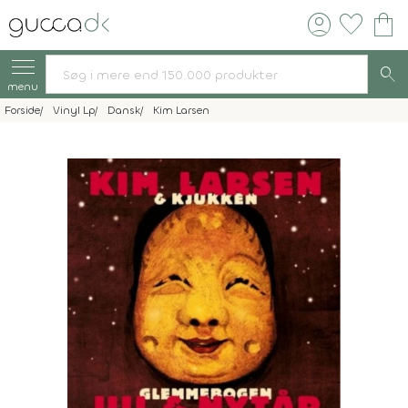
account_circle
favorite
shopping_bag
search
menu
Forside
Vinyl Lp
Dansk
Kim Larsen