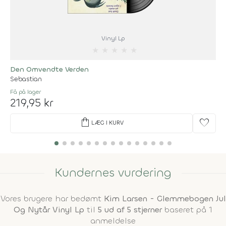
Vinyl Lp
★
★
★
★
★
Den Omvendte Verden
Sebastian
Få på lager
219,95 kr
shopping_bag
favorite
LÆG I KURV
Kundernes vurdering
Vores brugere har bedømt
Kim Larsen - Glemmebogen Jul
Og Nytår Vinyl Lp
til
5 ud af 5 stjerner
baseret på 1
anmeldelse