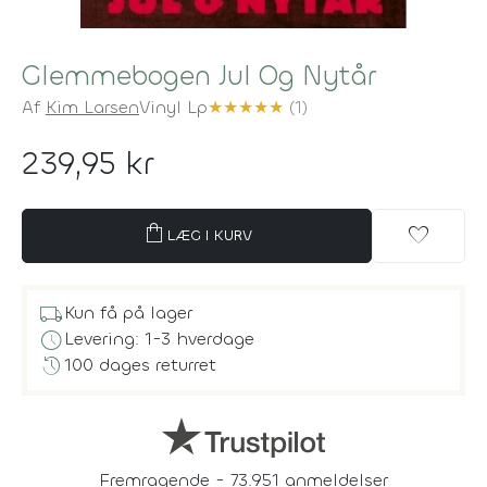
Glemmebogen Jul Og Nytår
Af
Kim Larsen
Vinyl Lp
★
★
★
★
★
(1)
239,95 kr
shopping_bag
favorite
LÆG I KURV
local_shipping
Kun få på lager
schedule
Levering: 1-3 hverdage
history
100 dages returret
Fremragende - 73.951 anmeldelser