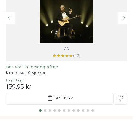
CD
★
★
★
★
★
(42)
Det Var En Torsdag Aften
Kim Larsen & Kjukken
Få på lager
159,95 kr
shopping_bag
favorite
LÆG I KURV